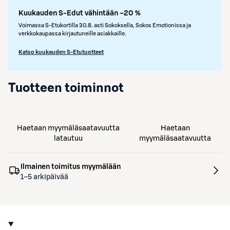
Kuukauden S-Edut vähintään –20 %
Voimassa S-Etukortilla 30.8. asti Sokoksella, Sokos Emotionissa ja
verkkokaupassa kirjautuneille asiakkaille.
Katso kuukauden S-Etutuotteet
Tuotteen toiminnot
Haetaan myymäläsaatavuutta
Haetaan
latautuu
myymäläsaatavuutta
Ilmainen toimitus myymälään
1–5 arkipäivää