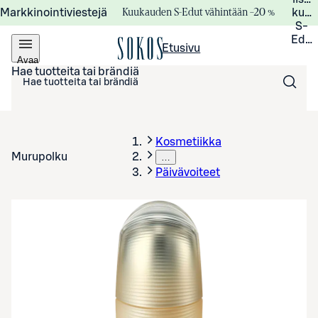
Kuukauden S-Edut vähintään –20 %
Markkinointiviestejä
kuuk
S-
Edui
Etusivu
Avaa
valikko
Hae tuotteita tai brändiä
Kosmetiikka
Murupolku
…
Päivävoiteet