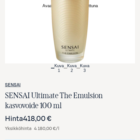
Avaa tuotekuva suurennettuna
Kuva
Kuva
Kuva
1
2
3
SENSAI
SENSAI Ultimate The Emulsion
kasvovoide 100 ml
Hinta
418,00 €
Yksikköhinta
4 180,00 €/l