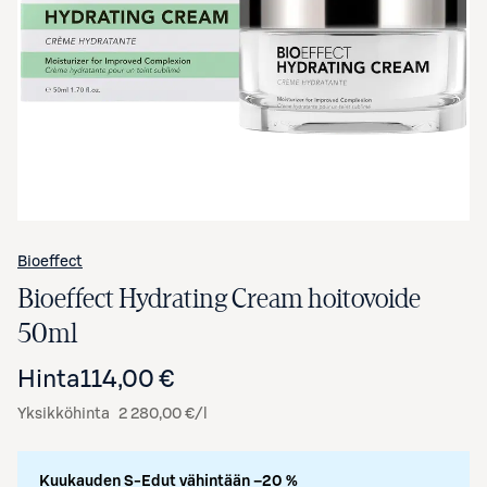
Avaa tuotekuva suurennettuna
Bioeffect
Bioeffect Hydrating Cream hoitovoide
50ml
Hinta
114,00 €
Yksikköhinta
2 280,00 €/l
Kuukauden S-Edut vähintään –20 %