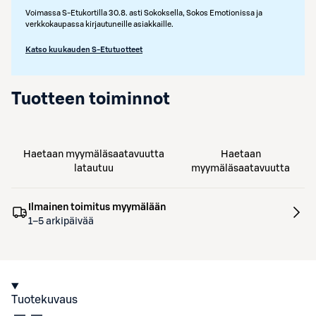
Voimassa S-Etukortilla 30.8. asti Sokoksella, Sokos Emotionissa ja
verkkokaupassa kirjautuneille asiakkaille.
Katso kuukauden S-Etutuotteet
Tuotteen toiminnot
Haetaan myymäläsaatavuutta
Haetaan
latautuu
myymäläsaatavuutta
Ilmainen toimitus myymälään
1–5 arkipäivää
Tuotekuvaus