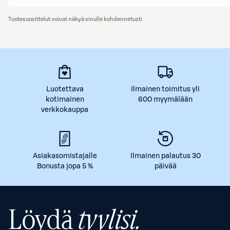
Tuotesuosittelut voivat näkyä sinulle kohdennetusti
Luotettava
Ilmainen toimitus yli
kotimainen
600 myymälään
verkkokauppa
Asiakasomistajalle
Ilmainen palautus 30
Bonusta jopa 5 %
päivää
Löydä
tyylisi.