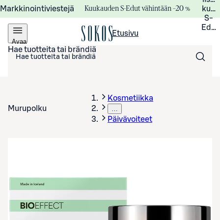
Kuukauden S-Edut vähintään –20 %
Markkinointiviestejä
kuuk
S-
Edui
Etusivu
Avaa
valikko
Hae tuotteita tai brändiä
Kosmetiikka
Murupolku
…
Päivävoiteet