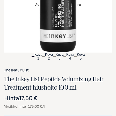
Avaa tuotekuva suurennettuna
Kuva
Kuva
Kuva
Kuva
Kuva
1
2
3
4
5
The INKEY List
The Inkey List Peptide Volumizing Hair
Treatment hiushoito 100 ml
Hinta
17,50 €
Yksikköhinta
175,00 €/l