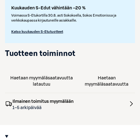
Kuukauden S-Edut vähintään –20 %
Voimassa S-Etukortilla 30.8. asti Sokoksella, Sokos Emotionissa ja
verkkokaupassa kirjautuneille asiakkaille.
Katso kuukauden S-Etutuotteet
Tuotteen toiminnot
Haetaan myymäläsaatavuutta
Haetaan
latautuu
myymäläsaatavuutta
Ilmainen toimitus myymälään
1–5 arkipäivää