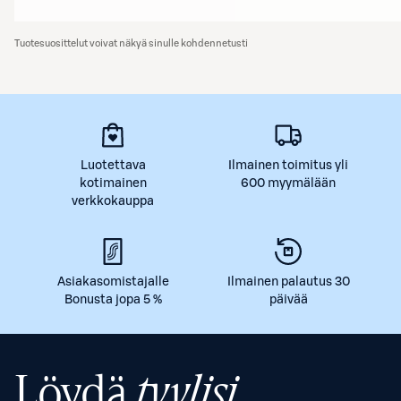
Tuotesuosittelut voivat näkyä sinulle kohdennetusti
Luotettava
Ilmainen toimitus yli
kotimainen
600 myymälään
verkkokauppa
Asiakasomistajalle
Ilmainen palautus 30
Bonusta jopa 5 %
päivää
Löydä
tyylisi.