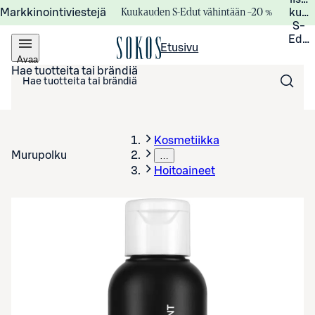
Kuukauden S-Edut vähintään –20 %
Markkinointiviestejä
kuuk
S-
Edui
Etusivu
Avaa
valikko
Hae tuotteita tai brändiä
Kosmetiikka
Murupolku
…
Hoitoaineet