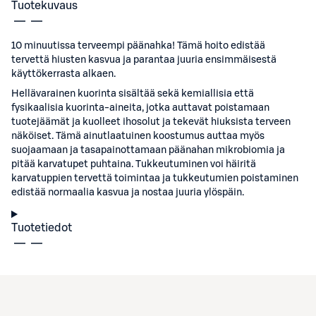
Tuotekuvaus
10 minuutissa terveempi päänahka! Tämä hoito edistää
tervettä hiusten kasvua ja parantaa juuria ensimmäisestä
käyttökerrasta alkaen.
Hellävarainen kuorinta sisältää sekä kemiallisia että
fysikaalisia kuorinta-aineita, jotka auttavat poistamaan
tuotejäämät ja kuolleet ihosolut ja tekevät hiuksista terveen
näköiset. Tämä ainutlaatuinen koostumus auttaa myös
suojaamaan ja tasapainottamaan päänahan mikrobiomia ja
pitää karvatupet puhtaina. Tukkeutuminen voi häiritä
karvatuppien tervettä toimintaa ja tukkeutumien poistaminen
edistää normaalia kasvua ja nostaa juuria ylöspäin.
Tuotetiedot