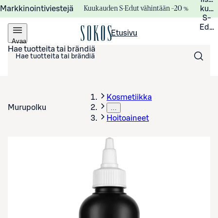
Kuukauden S-Edut vähintään –20 %
Markkinointiviestejä
kuuk
S-
Edui
Etusivu
Avaa
valikko
Hae tuotteita tai brändiä
Kosmetiikka
Murupolku
…
Hoitoaineet