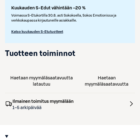
Kuukauden S-Edut vähintään –20 %
Voimassa S-Etukortilla 30.8. asti Sokoksella, Sokos Emotionissa ja
verkkokaupassa kirjautuneille asiakkaille.
Katso kuukauden S-Etutuotteet
Tuotteen toiminnot
Haetaan myymäläsaatavuutta
Haetaan
latautuu
myymäläsaatavuutta
Ilmainen toimitus myymälään
1–5 arkipäivää