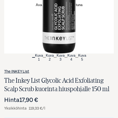
Avaa tuotekuva suurennettuna
Kuva
Kuva
Kuva
Kuva
Kuva
1
2
3
4
5
The INKEY List
The Inkey List Glycolic Acid Exfoliating
Scalp Scrub kuorinta hiuspohjalle 150 ml
Hinta
17,90 €
Yksikköhinta
119,33 €/l