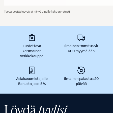
Tuotesuosittelut voivat näkyä sinulle kohdennetusti
Luotettava
Ilmainen toimitus yli
kotimainen
600 myymälään
verkkokauppa
Asiakasomistajalle
Ilmainen palautus 30
Bonusta jopa 5 %
päivää
Löydä
tyylisi.