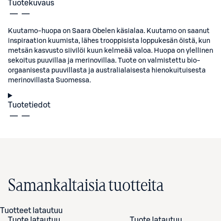
Tuotekuvaus
Kuutamo-huopa on Saara Obelen käsialaa. Kuutamo on saanut
inspiraation kuumista, lähes trooppisista loppukesän öistä, kun
metsän kasvusto siivilöi kuun kelmeää valoa. Huopa on ylellinen
sekoitus puuvillaa ja merinovillaa. Tuote on valmistettu bio-
orgaanisesta puuvillasta ja australialaisesta hienokuituisesta
merinovillasta Suomessa.
Tuotetiedot
Samankaltaisia tuotteita
Tuotteet latautuu
Tuote latautuu
Tuote latautuu