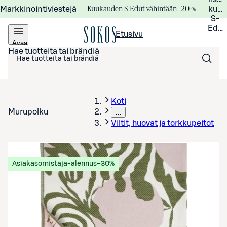
Kuukauden S-Edut vähintään –20 %
Markkinointiviestejä
kuuk
S-
Edui
Etusivu
Avaa
valikko
Hae tuotteita tai brändiä
Koti
Murupolku
…
Viltit, huovat ja torkkupeitot
Asiakasomistaja-alennus
−30%