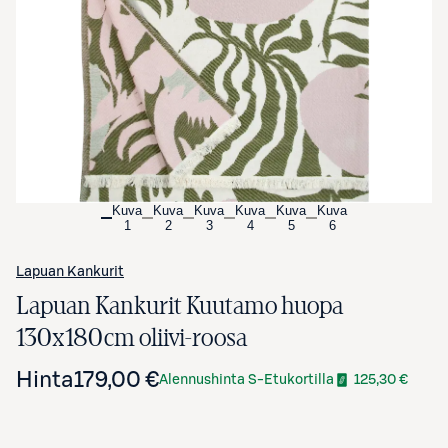
Avaa tuotekuva suurennettuna
Kuva
Kuva
Kuva
Kuva
Kuva
Kuva
1
2
3
4
5
6
Lapuan Kankurit
Lapuan Kankurit Kuutamo huopa
130x180cm oliivi-roosa
Hinta
179,00 €
Alennushinta S-Etukortilla
125,30 €