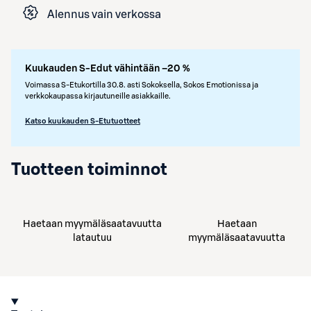
Alennus vain verkossa
Kuukauden S-Edut vähintään –20 %
Voimassa S-Etukortilla 30.8. asti Sokoksella, Sokos Emotionissa ja
verkkokaupassa kirjautuneille asiakkaille.
Katso kuukauden S-Etutuotteet
Tuotteen toiminnot
Haetaan myymäläsaatavuutta
Haetaan
latautuu
myymäläsaatavuutta