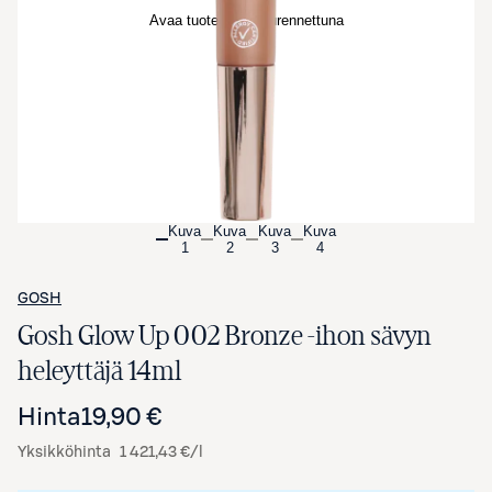
Avaa tuotekuva suurennettuna
Kuva
Kuva
Kuva
Kuva
1
2
3
4
GOSH
Gosh Glow Up 002 Bronze -ihon sävyn
heleyttäjä 14ml
Hinta
19,90 €
Yksikköhinta
1 421,43 €/l