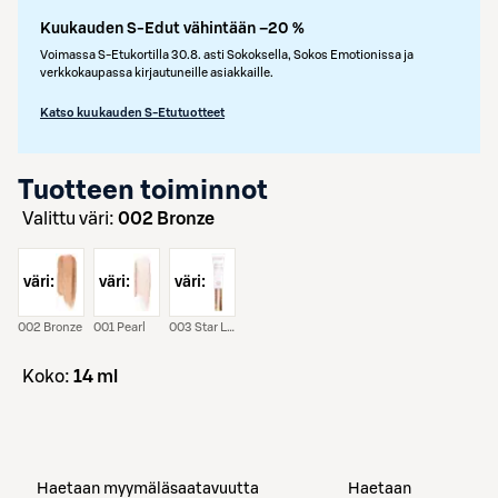
Kuukauden S-Edut vähintään –20 %
Voimassa S-Etukortilla 30.8. asti Sokoksella, Sokos Emotionissa ja
verkkokaupassa kirjautuneille asiakkaille.
Katso kuukauden S-Etutuotteet
Tuotteen toiminnot
Valittu väri:
002 Bronze
väri:
väri:
väri:
002 Bronze
001 Pearl
003 Star Light
koko:
14 ml
Haetaan myymäläsaatavuutta
Haetaan