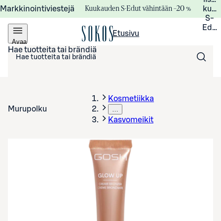
Kuukauden S-Edut vähintään –20 %
Markkinointiviestejä
kuuk
S-
Edui
Etusivu
Avaa
valikko
Hae tuotteita tai brändiä
Kosmetiikka
Murupolku
…
Kasvomeikit