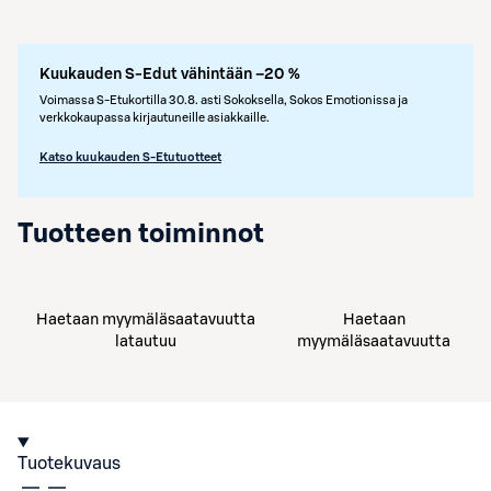
Kuukauden S-Edut vähintään –20 %
Voimassa S-Etukortilla 30.8. asti Sokoksella, Sokos Emotionissa ja
verkkokaupassa kirjautuneille asiakkaille.
Katso kuukauden S-Etutuotteet
Tuotteen toiminnot
Haetaan myymäläsaatavuutta
Haetaan
latautuu
myymäläsaatavuutta
Tuotekuvaus