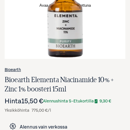
Avaa tuotekuva suurennettuna
Bioearth
Bioearth Elementa Niacinamide 10% +
Zinc 1% boosteri 15ml
Hinta
15,50 €
Alennushinta S-Etukortilla
9,30 €
Yksikköhinta
775,00 €/l
Alennus vain verkossa