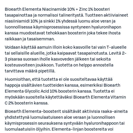
Bioearth Elementa Niacinamide 10% + Zinc 1% boosteri
tasapainottaa ja normalisoi talineritystä. Tuotteen aktiiviaineet
niasiiniamidi 10% ja sinkki 1% yhdessä luomu aloe veran ja
luonnollisessa käymisprosessissa syntyneen hyaluronihapon
kanssa muodostavat tehokkaan boosterin joka tekee ihosta
raikkaan ja tasaisemman.
Voidaan käyttää aamuin illoin koko kasvoille tai vain T-alueelle
tai sellaisille alueille, jotka kaipaavat tasapainotusta. Levitä 2-
3 pisaraa suoraan iholle kasvoveden jälkeen tai sekoita
kosteusvoiteen joukkoon. Tuotetta on helppo annostella
tarvittava määrä pipetillä.
Huomioithan, että tuotetta ei ole suositeltavaa käyttää
happoja sisältävien tuotteiden kanssa, esimerkiksi Bioearth
Elementa Glycolic Acid 10% boosterin kanssa. Tuotetta ei
myöskään suositella käytettäväksi Bioearth Elementa Vitamin
C 2% boosterin kanssa.
Bioearth Elementa-boosterit sisältävät aktiivisia raaka-aineita
yhdistettynä luomulaatuiseen aloe veraan ja luonnollisen
käymisprosessin seurauksena syntyvään hyaluronihappoon tai
luomulaatuisiin öljyihin. Elementa-linjan boostereita voi