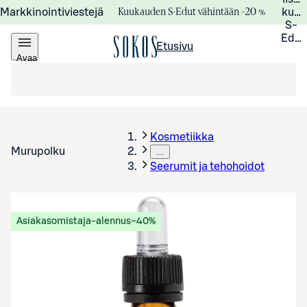
Kuukauden S-Edut vähintään –20 %
Markkinointiviestejä
kuuk
S-
Edui
Etusivu
Avaa
valikko
Kosmetiikka
Murupolku
…
Seerumit ja tehohoidot
Asiakasomistaja-alennus
−40%