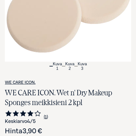
Avaa tuotekuva suurennettuna
Kuva
Kuva
Kuva
1
2
3
WE CARE ICON.
WE CARE ICON. Wet n' Dry Makeup
Sponges meikkisieni 2 kpl
1
Siirry arvioihin
kappale
Keskiarvo
4
/5
Hinta
3,90 €