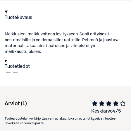
Tuotekuvaus
Meikkisieni meikkivoiteen levitykseen. Sopii erityisesti
nestemäisille ja voidemaisille tuotteille. Pehmeä ja joustava
materiaali takaa ainutlaatuisen ja viimeistellyn
meikkaustuloksen.
Tuotetiedot
Arviot (
1
)
Keskiarvo
4
/5
Tuotearvostelun voi kirjoittaa vain asiakas, joka on ostanut kyseisen tuotteen
Sokoksen verkkokaupasta.