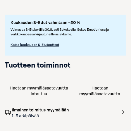
Kuukauden S-Edut vähintään –20 %
Voimassa S-Etukortilla 30.8. asti Sokoksella, Sokos Emotionissa ja
verkkokaupassa kirjautuneille asiakkaille.
Katso kuukauden S-Etutuotteet
Tuotteen toiminnot
Haetaan myymäläsaatavuutta
Haetaan
latautuu
myymäläsaatavuutta
Ilmainen toimitus myymälään
1–5 arkipäivää