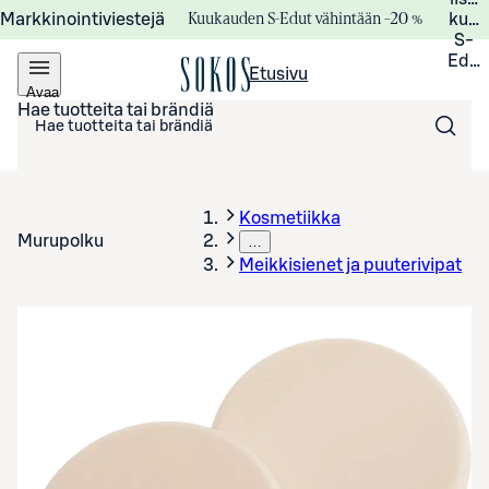
Kuukauden S-Edut vähintään –20 %
Markkinointiviestejä
kuuk
S-
Edui
Etusivu
Avaa
valikko
Hae tuotteita tai brändiä
Kosmetiikka
Murupolku
…
Meikkisienet ja puuterivipat