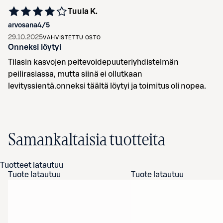
Tuula K.
arvosana
4
/5
29.10.2025
VAHVISTETTU OSTO
Onneksi löytyi
Tilasin kasvojen peitevoidepuuteriyhdistelmän
peilirasiassa, mutta siinä ei ollutkaan
levityssientä.onneksi täältä löytyi ja toimitus oli nopea.
Samankaltaisia tuotteita
Tuotteet latautuu
Tuote latautuu
Tuote latautuu