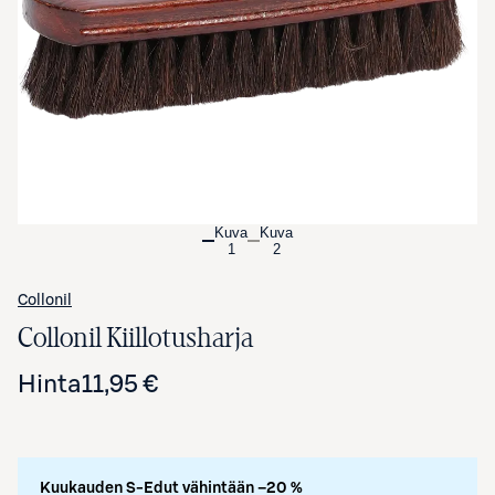
Avaa tuotekuva suurennettuna
Kuva
Kuva
1
2
Collonil
Collonil Kiillotusharja
Hinta
11,95 €
Kuukauden S-Edut vähintään –20 %