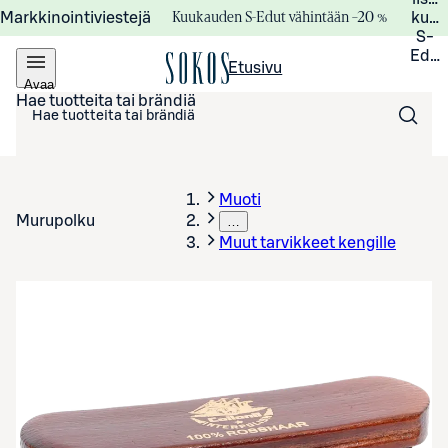
Kuukauden S-Edut vähintään –20 %
Markkinointiviestejä
kuuk
S-
Edui
Etusivu
Avaa
valikko
Hae tuotteita tai brändiä
Muoti
Murupolku
…
Muut tarvikkeet kengille