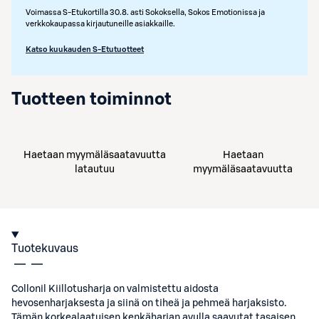
Voimassa S-Etukortilla 30.8. asti Sokoksella, Sokos Emotionissa ja
verkkokaupassa kirjautuneille asiakkaille.
Katso kuukauden S-Etutuotteet
Tuotteen toiminnot
Haetaan myymäläsaatavuutta
Haetaan
latautuu
myymäläsaatavuutta
Tuotekuvaus
Collonil Kiillotusharja on valmistettu aidosta
hevosenharjaksesta ja siinä on tiheä ja pehmeä harjaksisto.
Tämän korkealaatuisen kenkäharjan avulla saavutat tasaisen