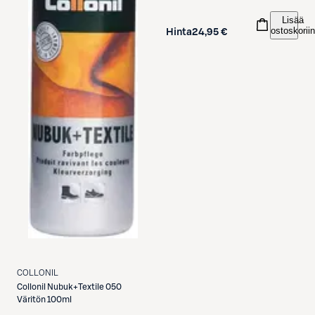
Lisää
ostoskoriin
Hinta
24,95 €
COLLONIL
Collonil
Nubuk+Textile 050
Väritön 100ml