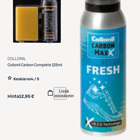
COLLONIL
Collonil
Carbon Complete 125ml
Keskiarvo
4 / 5
Lisää
ostoskoriin
Hinta
12,95 €