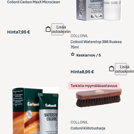
Collonil
Carbon MaxX Microclean
Lisää
ostoskoriin
Hinta
7,95 €
COLLONIL
Collonil
Waterstop 398 Ruskea
75ml
Keskiarvo
4 / 5
Lisää
ostoskoriin
Hinta
8,95 €
Tarkista myymäläsaatavuus
COLLONIL
Collonil
Kiillotusharja