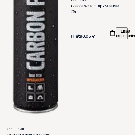
COLLONIL
Collonil
Waterstop 751 Musta
75ml
Lisää
ostoskoriin
Hinta
8,95 €
COLLONIL