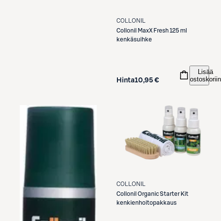
COLLONIL
Collonil
MaxX Fresh 125 ml
kenkäsuihke
Lisää
ostoskoriin
Hinta
10,95 €
COLLONIL
Collonil
Organic Starter Kit
kenkienhoitopakkaus