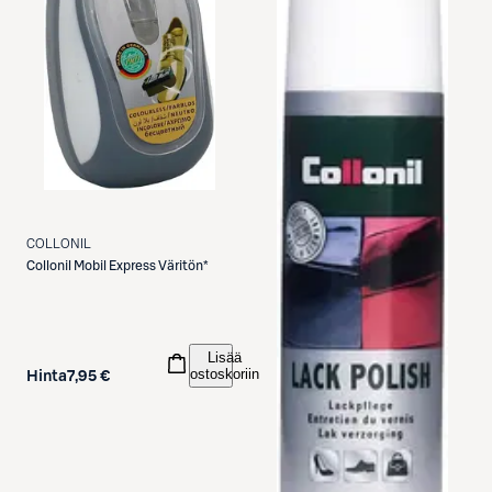
COLLONIL
Collonil
Mobil Express Väritön*
Lisää
ostoskoriin
Hinta
7,95 €