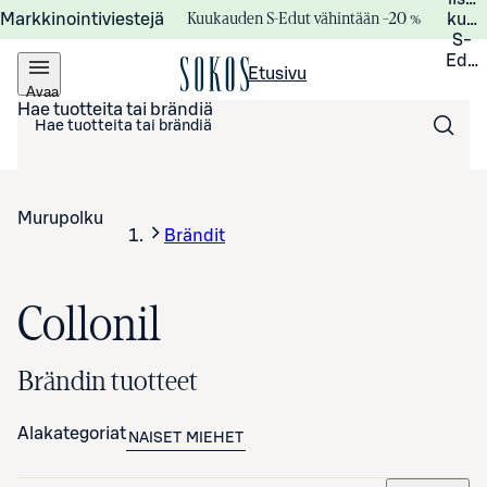
Kuukauden S-Edut vähintään –20 %
Markkinointiviestejä
kuuk
S-
Edui
Etusivu
Avaa
valikko
Hae tuotteita tai brändiä
Murupolku
Brändit
Collonil
Brändin tuotteet
Alakategoriat
NAISET
MIEHET