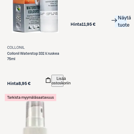
Näytä
Hinta
11,95 €
tuote
COLLONIL
Collonil
Waterstop 331 V.ruskea
75ml
Lisää
ostoskoriin
Hinta
8,95 €
Tarkista myymäläsaatavuus