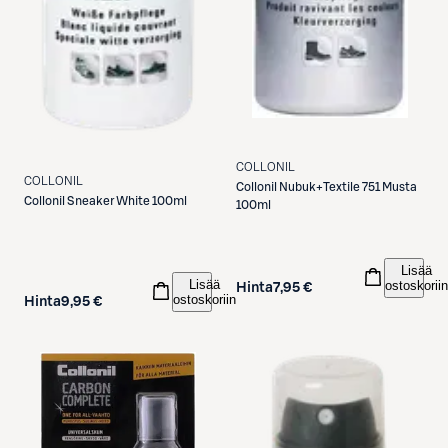
COLLONIL
COLLONIL
Collonil
Nubuk+Textile 751 Musta
Collonil
Sneaker White 100ml
100ml
Lisää
Lisää
ostoskoriin
Hinta
7,95 €
ostoskoriin
Hinta
9,95 €