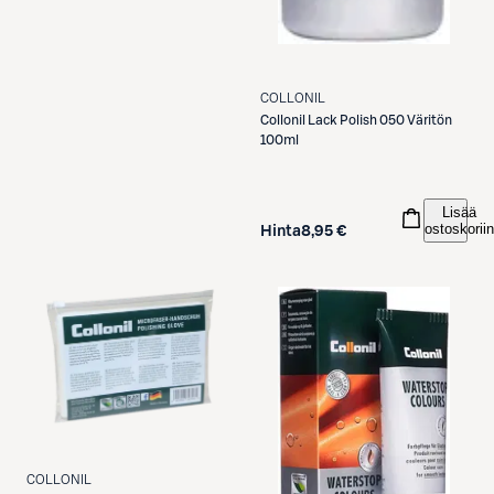
COLLONIL
Collonil
Lack Polish 050 Väritön
100ml
Lisää
ostoskoriin
Hinta
8,95 €
COLLONIL