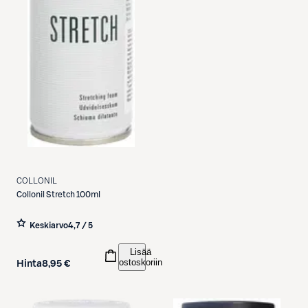
COLLONIL
Collonil
Stretch 100ml
Keskiarvo
4,7 / 5
Lisää
ostoskoriin
Hinta
8,95 €