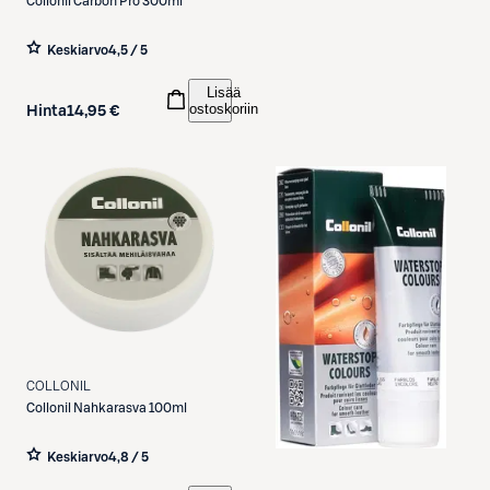
Collonil
Carbon Pro 300ml
Keskiarvo
4,5 / 5
Lisää
ostoskoriin
Hinta
14,95 €
COLLONIL
Collonil
Nahkarasva 100ml
Keskiarvo
4,8 / 5