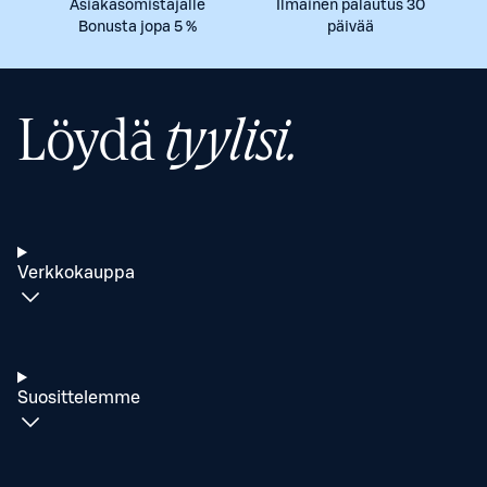
Asiakasomistajalle
Ilmainen palautus 30
Bonusta jopa 5 %
päivää
Löydä
tyylisi.
Verkkokauppa
Suosittelemme