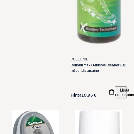
COLLONIL
Collonil
MaxX Midsole Cleaner 100
ml puhdistusaine
Lisää
ostoskoriin
Hinta
10,95 €