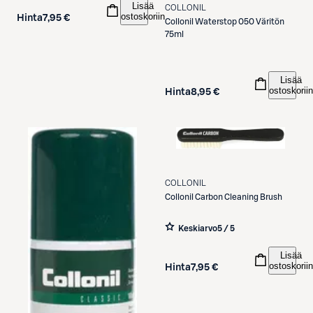
Lisää
COLLONIL
ostoskoriin
Hinta
7,95 €
Collonil
Waterstop 050 Väritön
75ml
Lisää
ostoskoriin
Hinta
8,95 €
COLLONIL
Collonil
Carbon Cleaning Brush
Keskiarvo
5 / 5
Lisää
ostoskoriin
Hinta
7,95 €