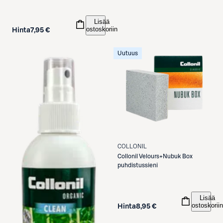
Lisää
ostoskoriin
Hinta
7,95 €
Uutuus
COLLONIL
Collonil
Velours+Nubuk Box
puhdistussieni
Lisää
ostoskoriin
Hinta
8,95 €