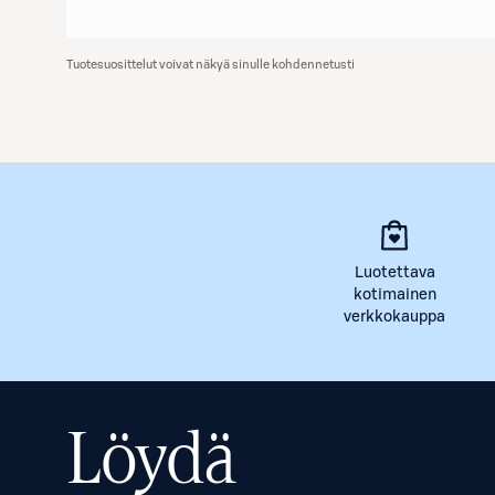
Tuotesuosittelut voivat näkyä sinulle kohdennetusti
Luotettava
kotimainen
verkkokauppa
Löydä