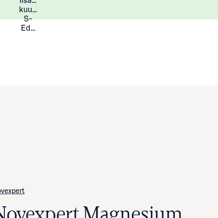
lisää
Lisätietoja
kuukauden
S-
Eduista
vexpert
Novexpert Magnesium