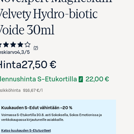
Velvety Hydro-biotic
Voide 30ml
7
Siirry arvioihin
kappaletta
skiarvo
4,3
/5
Hinta
27,50 €
lennushinta S-Etukortilla
22,00 €
sikköhinta
916,67 €/l
Kuukauden S-Edut vähintään –20 %
Voimassa S-Etukortilla 30.8. asti Sokoksella, Sokos Emotionissa ja
verkkokaupassa kirjautuneille asiakkaille.
Katso kuukauden S-Etutuotteet