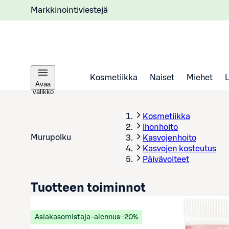
Markkinointiviestejä
Kosmetiikka
Naiset
Miehet
Avaa
valikko
Kosmetiikka
Ihonhoito
Murupolku
Kasvojenhoito
Kasvojen kosteutus
Päivävoiteet
Tuotteen toiminnot
Asiakasomistaja-alennus
−20%