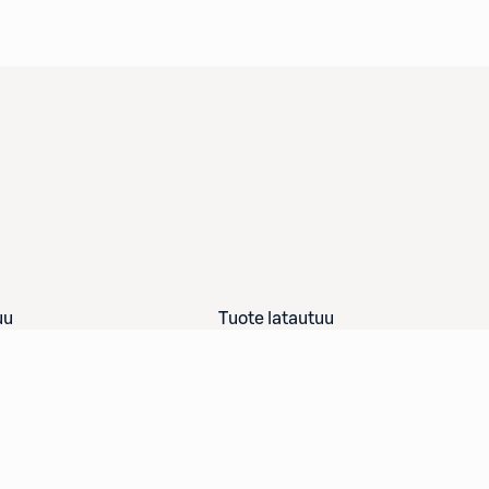
uu
Tuote latautuu