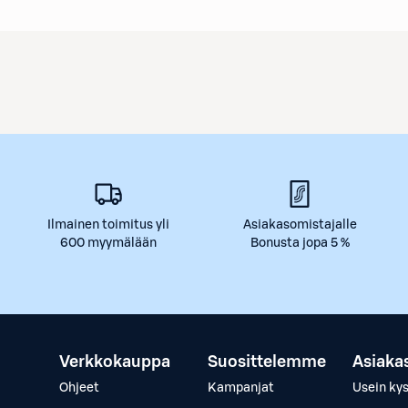
Ilmainen toimitus yli
Asiakasomistajalle
600 myymälään
Bonusta jopa 5 %
Verkkokauppa
Suosittelemme
Asiaka
Ohjeet
Kampanjat
Usein ky