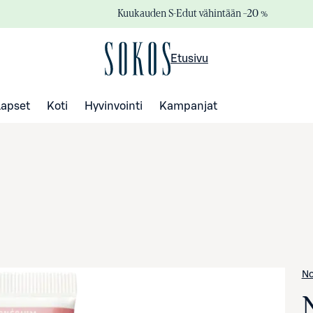
Kuukauden S-Edut vähintään –20 %
Etusivu
Lapset
Koti
Hyvinvointi
Kampanjat
No