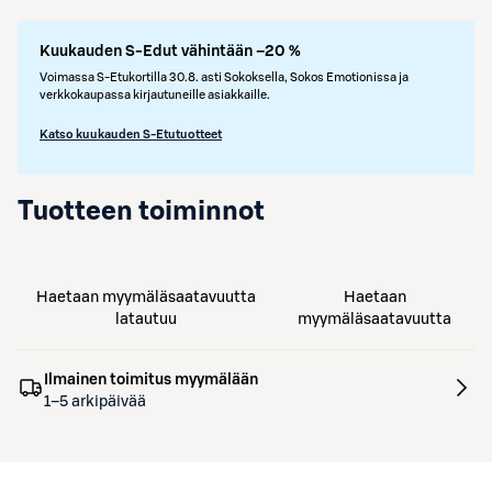
Kuukauden S-Edut vähintään –20 %
Voimassa S-Etukortilla 30.8. asti Sokoksella, Sokos Emotionissa ja
verkkokaupassa kirjautuneille asiakkaille.
Katso kuukauden S-Etutuotteet
Tuotteen toiminnot
Haetaan myymäläsaatavuutta
Haetaan
latautuu
myymäläsaatavuutta
Ilmainen toimitus myymälään
1–5 arkipäivää