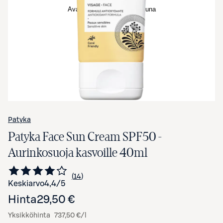
Avaa tuotekuva suurennettuna
Patyka
Patyka Face Sun Cream SPF50 -
Aurinkosuoja kasvoille 40ml
14
Siirry arvioihin
kappaletta
Keskiarvo
4,4
/5
Hinta
29,50 €
Yksikköhinta
737,50 €/l