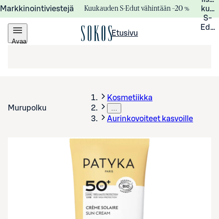
Kuukauden S-Edut vähintään –20 %
Markkinointiviestejä
kuuk
S-
Edui
Etusivu
Avaa
valikko
Kosmetiikka
Murupolku
…
Aurinkovoiteet kasvoille