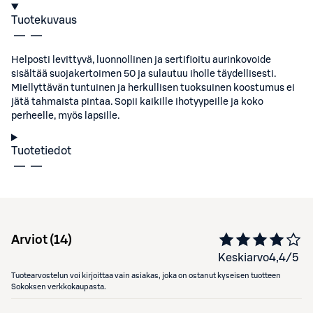
Tuotekuvaus
Helposti levittyvä, luonnollinen ja sertifioitu aurinkovoide
sisältää suojakertoimen 50 ja sulautuu iholle täydellisesti.
Miellyttävän tuntuinen ja herkullisen tuoksuinen koostumus ei
jätä tahmaista pintaa. Sopii kaikille ihotyypeille ja koko
perheelle, myös lapsille.
Tuotetiedot
Arviot (
14
)
Keskiarvo
4,4
/5
Tuotearvostelun voi kirjoittaa vain asiakas, joka on ostanut kyseisen tuotteen
Sokoksen verkkokaupasta.