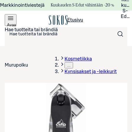
Kuukauden S-Edut vähintään –20 %
Markkinointiviestejä
kuuk
S-
Edui
Etusivu
Avaa
valikko
Hae tuotteita tai brändiä
Kosmetiikka
Murupolku
…
Kynsisakset ja -leikkurit