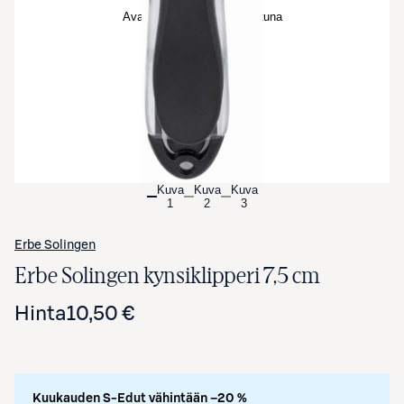
Avaa tuotekuva suurennettuna
Kuva
Kuva
Kuva
1
2
3
Erbe Solingen
Erbe Solingen kynsiklipperi 7,5 cm
Hinta
10,50 €
Kuukauden S-Edut vähintään –20 %