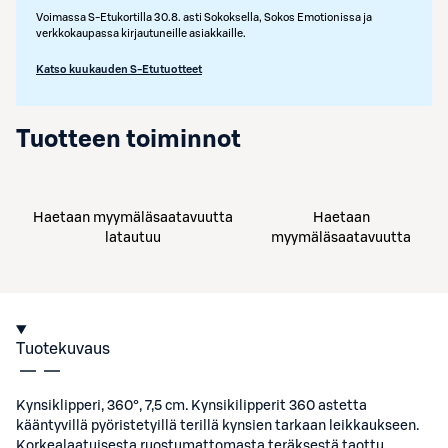
Voimassa S-Etukortilla 30.8. asti Sokoksella, Sokos Emotionissa ja
verkkokaupassa kirjautuneille asiakkaille.
Katso kuukauden S-Etutuotteet
Tuotteen toiminnot
Haetaan myymäläsaatavuutta
Haetaan
latautuu
myymäläsaatavuutta
Tuotekuvaus
Kynsiklipperi, 360°, 7,5 cm. Kynsikilipperit 360 astetta
kääntyvillä pyöristetyillä terillä kynsien tarkaan leikkaukseen.
Korkealaatuisesta ruostumattomasta teräksestä taottu.