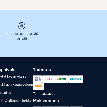
Ilmainen palautus 30
päivää
spalvelu
Toimitus
sytyt kysymykset
yttä asiakaspalveluun
autetta
Toimitustavat
Maksaminen
.fi
Ulkoinen linkki