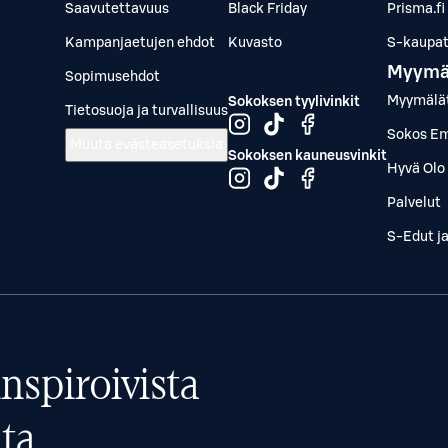
Saavutettavuus
Black Friday
Prisma.fi
Kampanjaetujen ehdot
Kuvasto
S-kaupat.
Myymä
Sopimusehdot
Myymälä
Sokoksen tyylivinkit
Tietosuoja ja turvallisuus
Sokos Em
Muuta evästeasetuksia
Sokoksen kauneusvinkit
Hyvä Olo 
Palvelut
S-Edut j
nspiroivista
ta