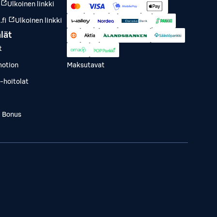
Ulkoinen linkki
fi
Ulkoinen linkki
lät
t
otion
Maksutavat
-hoitolat
a Bonus