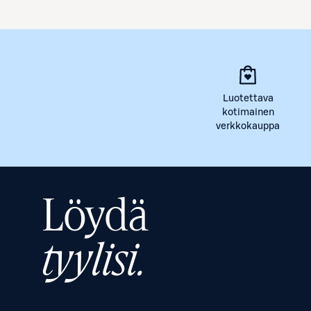
Luotettava
kotimainen
verkkokauppa
Löydä
tyylisi.