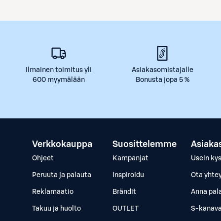
Ilmainen toimitus yli
Asiakasomistajalle
600 myymälään
Bonusta jopa 5 %
Verkkokauppa
Suosittelemme
Asiaka
Ohjeet
Kampanjat
Usein ky
Peruuta ja palauta
Inspiroidu
Ota yhte
Reklamaatio
Brändit
Anna pal
Takuu ja huolto
OUTLET
S-kanava