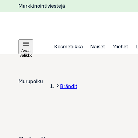
Markkinointiviestejä
Kosmetiikka
Naiset
Miehet
Avaa
valikko
Murupolku
Brändit