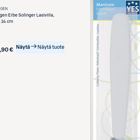
NGEN
ngen
Erbe Solinger Lasiviila,
, 14 cm
Näytä
Näytä tuote
,90 €