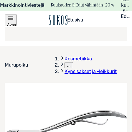
Kuukauden S-Edut vähintään –20 %
Markkinointiviestejä
kuuk
S-
Edui
Etusivu
Avaa
valikko
Kosmetiikka
Murupolku
…
Kynsisakset ja -leikkurit