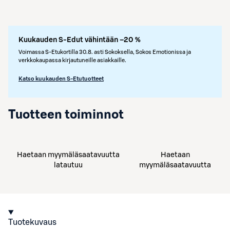
Kuukauden S-Edut vähintään –20 %
Voimassa S-Etukortilla 30.8. asti Sokoksella, Sokos Emotionissa ja
verkkokaupassa kirjautuneille asiakkaille.
Katso kuukauden S-Etutuotteet
Tuotteen toiminnot
Haetaan myymäläsaatavuutta
Haetaan
latautuu
myymäläsaatavuutta
Tuotekuvaus