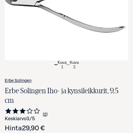
Avaa tuotekuva suurennettuna
Kuva
Kuva
1
2
Erbe Solingen
Erbe Solingen Iho- ja kynsileikkurit, 9,5
cm
2
Siirry arvioihin
kappaletta
Keskiarvo
3
/5
Hinta
29,90 €