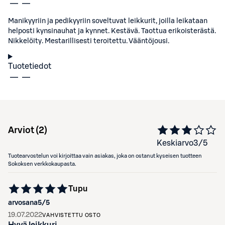
Manikyyriin ja pedikyyriin soveltuvat leikkurit, joilla leikataan
helposti kynsinauhat ja kynnet. Kestävä. Taottua erikoisterästä.
Nikkelöity. Mestarillisesti teroitettu. Vääntöjousi.
Tuotetiedot
Arviot (
2
)
Keskiarvo
3
/5
Tuotearvostelun voi kirjoittaa vain asiakas, joka on ostanut kyseisen tuotteen
Sokoksen verkkokaupasta.
Tupu
arvosana
5
/5
19.07.2022
VAHVISTETTU OSTO