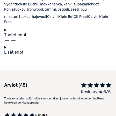
Sydäntuoksu: Buchu, mokkanahka, kahvi, tupakanlehdet
Pohjatuoksu: Ironwood, tammi, patsuli, seetripuu
miesten tuoksu|hajuvesi|Calvin Klein Be|CK Free|Calvin Klein
Free
Tuotetiedot
Lisätiedot
Arviot (
45
)
Keskiarvo
4,6
/5
Tuotearvostelun voi kirjoittaa vain asiakas, joka on ostanut kyseisen tuotteen
Sokoksen verkkokaupasta.
Emilia