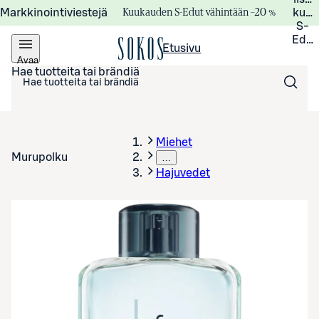
Kuukauden S-Edut vähintään –20 %
Markkinointiviestejä
kuuk
S-
Edui
Etusivu
Avaa
valikko
Hae tuotteita tai brändiä
Miehet
Murupolku
…
Hajuvedet