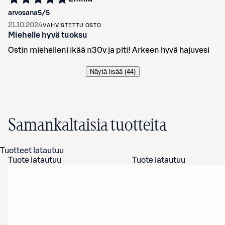
arvosana
5
/5
21.10.2024
VAHVISTETTU OSTO
Miehelle hyvä tuoksu
Ostin miehelleni ikää n30v ja piti! Arkeen hyvä hajuvesi
Näytä lisää (
44
)
Samankaltaisia tuotteita
Tuotteet latautuu
Tuote latautuu
Tuote latautuu