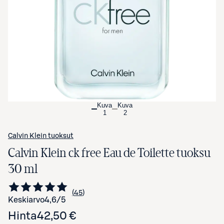
Avaa tuotekuva suurennettuna
Kuva
Kuva
1
2
Calvin Klein tuoksut
Calvin Klein ck free Eau de Toilette tuoksu
30 ml
45
Siirry arvioihin
kappaletta
Keskiarvo
4,6
/5
Hinta
42,50 €