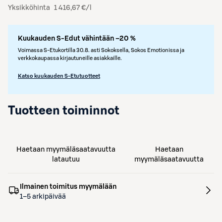
Yksikköhinta
1 416,67 €/l
Kuukauden S-Edut vähintään –20 %
Voimassa S-Etukortilla 30.8. asti Sokoksella, Sokos Emotionissa ja
verkkokaupassa kirjautuneille asiakkaille.
Katso kuukauden S-Etutuotteet
Tuotteen toiminnot
Haetaan myymäläsaatavuutta
Haetaan
latautuu
myymäläsaatavuutta
Ilmainen toimitus myymälään
1–5 arkipäivää