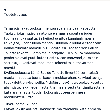
Tuotekuvaus
Tämä voimakas tuoksu ilmentää avaran taivaan vapautta.
Tuoksu, joka inspiroi rajatonta elämää ja spontaaniuden
tuomaa mukavuutta. Se heijastaa aitoa kunnianhimoa ja
selkeyttä, luoden uusia mahdollisuuksia ja suuntia eteenpäin.
Raikas tulkinta maskuliinisuudesta, CK Free for Men Eau de
Toilette rakentuu lämpimälle pohjalle. Eri puolilta maailmaa
peräisin olevat puut, kuten Costa Rican ironwood ja Texasin
setripuu, kuvastavat maailmaa kokenutta ja itsevarmaa
miestä.
Sydäntuoksussa tämä Eau de Toilette ilmentää perinteistä
maskuliinisuutta buchu-kasvin, mokkanahan, kahviuutteen ja
tupakalehtien vivahteilla. Pitkään viipyvä latvatuoksu koostuu
absintista, jakkihedelmästä, thaimaalaisesta tähtianiksesta ja
katajanmarjasta, tuoden kokonaisuuteen pehmeää
moniulotteisuutta.
Tuoksuperhe: Puinen
Latvatuoksu: Absintti, jakkihedelmä, tähtianis, katajanmarja