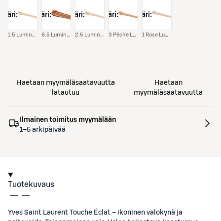
väri:
väri:
väri:
väri:
väri:
1.5 Luminous Silk
6.5 Luminous Toffee
2.5 Luminous Vanilla
3 Pêche Lumière
1 Rose Lumière
Haetaan myymäläsaatavuutta
Haetaan
latautuu
myymäläsaatavuutta
Ilmainen toimitus myymälään
1–5 arkipäivää
Tuotekuvaus
Yves Saint Laurent Touche Éclat – ikoninen valokynä ja