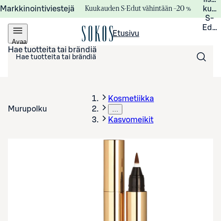
Kuukauden S-Edut vähintään –20 %
Markkinointiviestejä
kuuk
S-
Edui
Etusivu
Avaa
valikko
Hae tuotteita tai brändiä
Kosmetiikka
Murupolku
…
Kasvomeikit