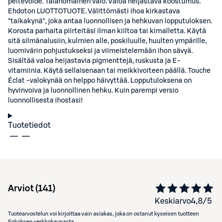
peitevoide. Taianomainen valo. Valoa heijastava koostumus.
Ehdoton LUOTTOTUOTE. Välittömästi ihoa kirkastava
"taikakynä", joka antaa luonnollisen ja hehkuvan lopputuloksen.
Korosta parhaita piirteitäsi ilman kiiltoa tai kimalletta. Käytä
sitä silmänalusiin, kulmien alle, poskiluulle, huulten ympärille,
luomivärin pohjustukseksi ja viimeistelemään ihon sävyä.
Sisältää valoa heijastavia pigmenttejä, ruskusta ja E-
vitamiinia. Käytä sellaisenaan tai meikkivoiteen päällä. Touche
Éclat -valokynää on helppo häivyttää. Lopputuloksena on
hyvinvoiva ja luonnollinen hehku. Kuin parempi versio
luonnollisesta ihostasi!
Tuotetiedot
Arviot (
141
)
Keskiarvo
4,8
/5
Tuotearvostelun voi kirjoittaa vain asiakas, joka on ostanut kyseisen tuotteen
Sokoksen verkkokaupasta.