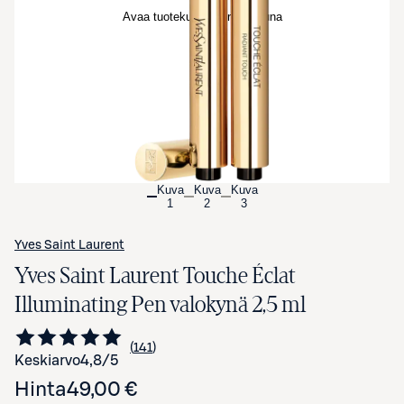
Avaa tuotekuva suurennettuna
Kuva
Kuva
Kuva
1
2
3
Yves Saint Laurent
Yves Saint Laurent Touche Éclat
Illuminating Pen valokynä 2,5 ml
141
Siirry arvioihin
kappaletta
Keskiarvo
4,8
/5
Hinta
49,00 €