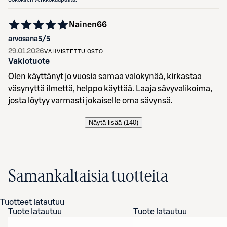
Nainen66
arvosana
5
/5
29.01.2026
VAHVISTETTU OSTO
Vakiotuote
Olen käyttänyt jo vuosia samaa valokynää, kirkastaa
väsynyttä ilmettä, helppo käyttää. Laaja sävyvalikoima,
josta löytyy varmasti jokaiselle oma sävynsä.
Näytä lisää (
140
)
Samankaltaisia tuotteita
Tuotteet latautuu
Tuote latautuu
Tuote latautuu