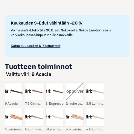
Kuukauden S-Edut vähintään –20 %
Voimassa S-Etukortilla 30.8. asti Sokoksella, Sokos Emotionissa ja
verkkokaupassa kirjautuneille asiakkaille.
Katso kuukauden S-Etutuotteet
Tuotteen toiminnot
Valittu väri:
9 Acacia
väri:
väri:
väri:
väri:
, loppu verkosta
väri:
9 Acacia
7.5 Cinnamon
8. Espresso
2 Ivoire Lumière
3.5 Luminous Almond
väri:
väri:
väri:
väri:
väri:
4 Luminous Gold
5 Luminous Honey
0 Luminous Milk
5.5 Luminous Praline
4.5 Luminous Sand