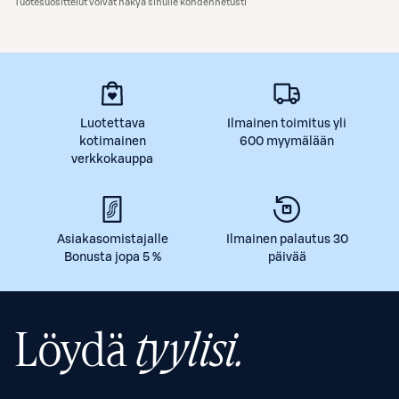
Tuotesuosittelut voivat näkyä sinulle kohdennetusti
Luotettava
Ilmainen toimitus yli
kotimainen
600 myymälään
verkkokauppa
Asiakasomistajalle
Ilmainen palautus 30
Bonusta jopa 5 %
päivää
Löydä
tyylisi.