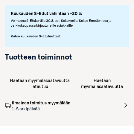
Kuukauden S-Edut vähintään –20 %
Voimassa S-Etukortilla 30.8. asti Sokoksella, Sokos Emotionissa ja
verkkokaupassa kirjautuneille asiakkaille.
Katso kuukauden S-Etutuotteet
Tuotteen toiminnot
Haetaan myymäläsaatavuutta
Haetaan
latautuu
myymäläsaatavuutta
Ilmainen toimitus myymälään
1–5 arkipäivää