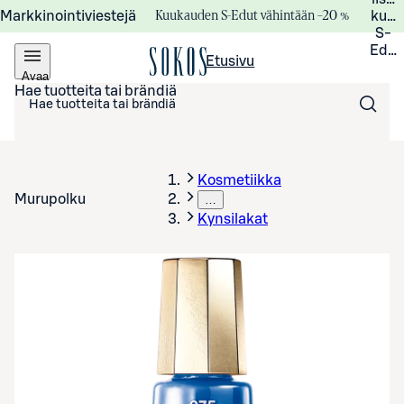
Kuukauden S-Edut vähintään –20 %
Markkinointiviestejä
kuuk
S-
Edui
Etusivu
Avaa
valikko
Hae tuotteita tai brändiä
Kosmetiikka
Murupolku
…
Kynsilakat