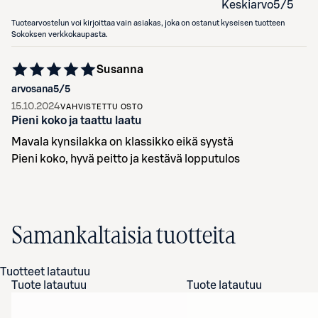
Keskiarvo
5
/5
Tuotearvostelun voi kirjoittaa vain asiakas, joka on ostanut kyseisen tuotteen
Sokoksen verkkokaupasta.
Susanna
arvosana
5
/5
15.10.2024
VAHVISTETTU OSTO
Pieni koko ja taattu laatu
Mavala kynsilakka on klassikko eikä syystä
Pieni koko, hyvä peitto ja kestävä lopputulos
Samankaltaisia tuotteita
Tuotteet latautuu
Tuote latautuu
Tuote latautuu