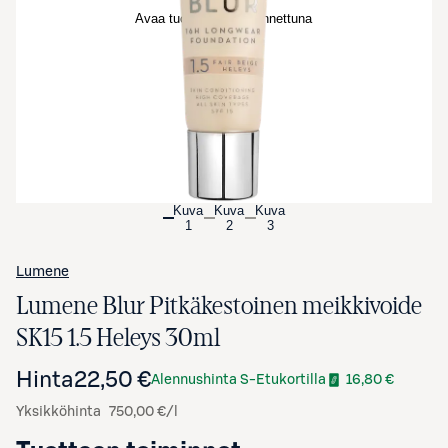
Avaa tuotekuva suurennettuna
Kuva
Kuva
Kuva
1
2
3
Lumene
Lumene Blur Pitkäkestoinen meikkivoide
SK15 1.5 Heleys 30ml
Hinta
22,50 €
Alennushinta S-Etukortilla
16,80 €
Yksikköhinta
750,00 €/l