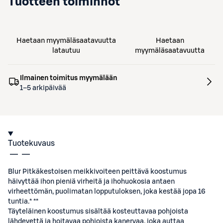
Tuotteen toiminnot
Haetaan myymäläsaatavuutta
Haetaan
latautuu
myymäläsaatavuutta
Ilmainen toimitus myymälään
1–5 arkipäivää
Tuotekuvaus
Blur Pitkäkestoisen meikkivoiteen peittävä koostumus
häivyttää ihon pieniä virheitä ja ihohuokosia antaen
virheettömän, puolimatan lopputuloksen, joka kestää jopa 16
tuntia.* **
Täyteläinen koostumus sisältää kosteuttavaa pohjoista
lähdevettä ja hoitavaa pohjoista kanervaa, joka auttaa