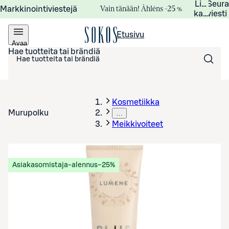
Lisätied
Seur
Vain tänään! Åhléns –25 %
Markkinointiviestejä
kampanj
viesti
Etusivu
Avaa
valikko
Hae tuotteita tai brändiä
Kosmetiikka
Murupolku
…
Meikkivoiteet
Asiakasomistaja-alennus
−25%