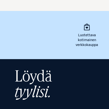
Luotettava
kotimainen
verkkokauppa
Löydä
tyylisi.