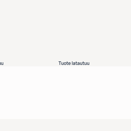
uu
Tuote latautuu