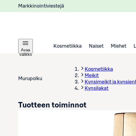
Markkinointiviestejä
Kosmetiikka
Naiset
Miehet
Avaa
valikko
Kosmetiikka
Meikit
Murupolku
Kynsimeikit ja kynsien
Kynsilakat
Tuotteen toiminnot