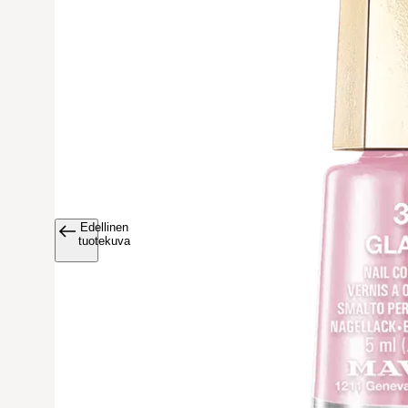
Edellinen
Avaa tuoteku
tuotekuva