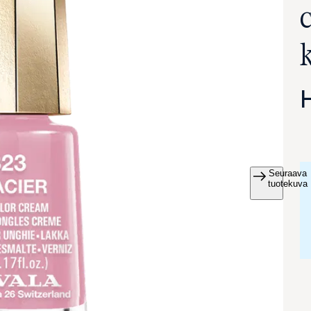
Seuraava
va suurennettuna
tuotekuva