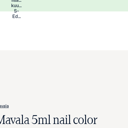
lisää
Lisätietoja
kuukauden
S-
Eduista
vala
Mavala 5ml nail color