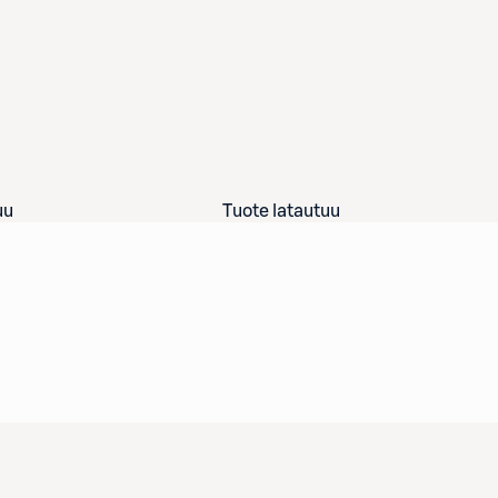
uu
Tuote latautuu