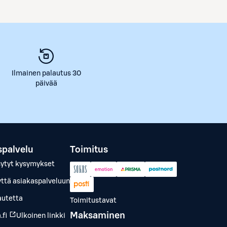
Ilmainen palautus 30
päivää
spalvelu
Toimitus
sytyt kysymykset
yttä asiakaspalveluun
autetta
Toimitustavat
Maksaminen
.fi
Ulkoinen linkki