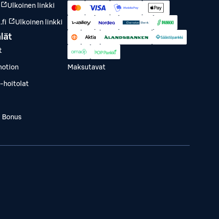
Ulkoinen linkki
fi
Ulkoinen linkki
lät
t
otion
Maksutavat
-hoitolat
a Bonus