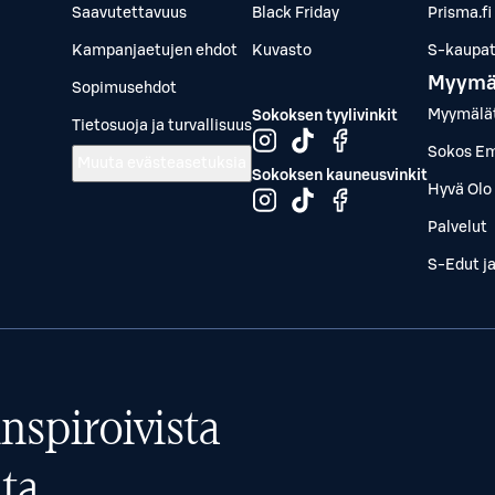
Saavutettavuus
Black Friday
Prisma.fi
Kampanjaetujen ehdot
Kuvasto
S-kaupat.
Myymä
Sopimusehdot
Myymälä
Sokoksen tyylivinkit
Tietosuoja ja turvallisuus
Sokos Em
Muuta evästeasetuksia
Sokoksen kauneusvinkit
Hyvä Olo 
Palvelut
S-Edut j
nspiroivista
ta