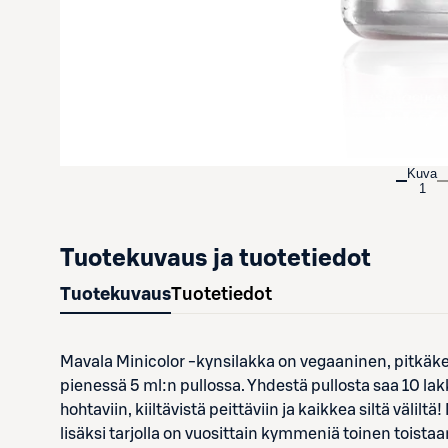
Kuva
1
Tuotekuvaus ja tuotetiedot
Tuotekuvaus
Tuotetiedot
Mavala Minicolor -kynsilakka on vegaaninen, pitkäkes
pienessä 5 ml:n pullossa. Yhdestä pullosta saa 10 lak
hohtaviin, kiiltävistä peittäviin ja kaikkea siltä välil
lisäksi tarjolla on vuosittain kymmeniä toinen toista