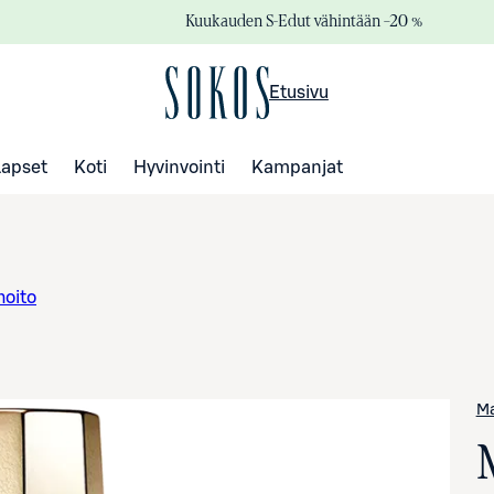
Kuukauden S-Edut vähintään –20 %
Etusivu
Lapset
Koti
Hyvinvointi
Kampanjat
hoito
Ma