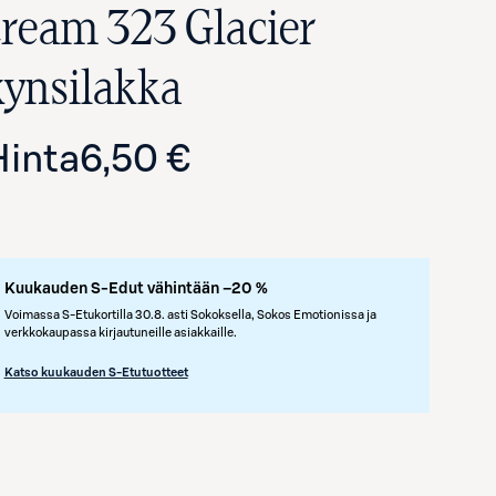
cream 323 Glacier
kynsilakka
Hinta
6,50 €
Kuukauden S-Edut vähintään –20 %
Avaa tuotekuva suurennettuna
Voimassa S-Etukortilla 30.8. asti Sokoksella, Sokos Emotionissa ja
verkkokaupassa kirjautuneille asiakkaille.
Katso kuukauden S-Etutuotteet