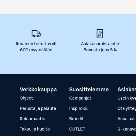
Ilmainen toimitus yli
Asiakasomistajalle
600 myymälään
Bonusta jopa 5 %
Verkkokauppa
Suosittelemme
Asiaka
Ohjeet
Kampanjat
Usein ky
Peruuta ja palauta
Inspiroidu
Ota yhte
Reklamaatio
Brändit
Anna pal
Takuu ja huolto
OUTLET
S-kanava