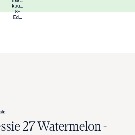
lisää
Lisätietoja
kuukauden
S-
Eduista
sie
essie 27 Watermelon -