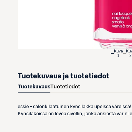
Kuva
Ku
1
2
Tuotekuvaus ja tuotetiedot
Tuotekuvaus
Tuotetiedot
essie - salonkilaatuinen kynsilakka upeissa väreiss
Kynsilakoissa on leveä sivellin, jonka ansiosta värin