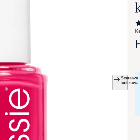
Ke
Seuraava
va suurennettuna
tuotekuva