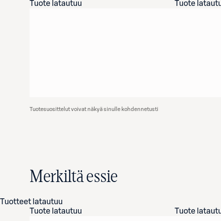
Tuote latautuu
Tuote lataut
Tuotesuosittelut voivat näkyä sinulle kohdennetusti
Merkiltä essie
Tuotteet latautuu
Tuote latautuu
Tuote lataut