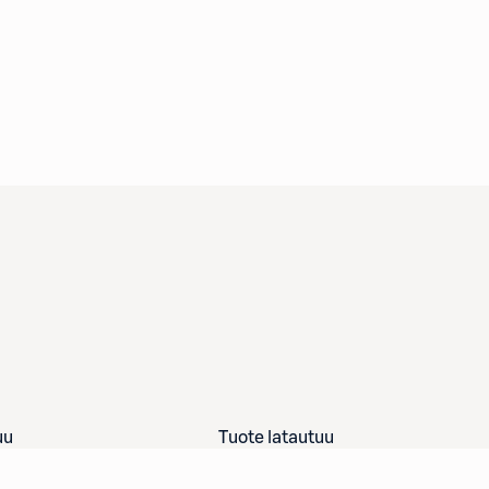
uu
Tuote latautuu