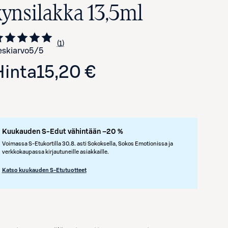
kynsilakka 13,5ml
1
Siirry arvioihin
kappale
skiarvo
5
/5
Hinta
15,20 €
Kuukauden S-Edut vähintään –20 %
Avaa tuotekuva suurennettuna
Voimassa S-Etukortilla 30.8. asti Sokoksella, Sokos Emotionissa ja
verkkokaupassa kirjautuneille asiakkaille.
Katso kuukauden S-Etutuotteet