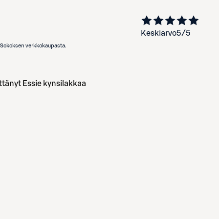
Keskiarvo
5
/5
en Sokoksen verkkokaupasta.
tänyt Essie kynsilakkaa