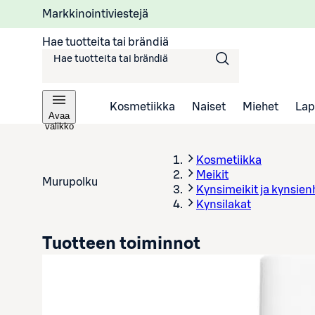
Markkinointiviestejä
Hae tuotteita tai brändiä
Kosmetiikka
Naiset
Miehet
Lap
Avaa
valikko
Kosmetiikka
Meikit
Murupolku
Kynsimeikit ja kynsien
Kynsilakat
Tuotteen toiminnot