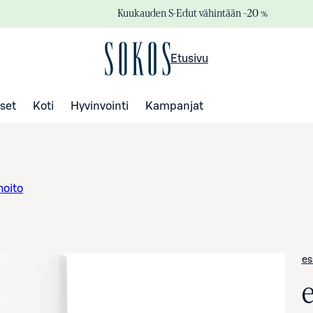
Kuukauden S-Edut vähintään –20 %
Etusivu
set
Koti
Hyvinvointi
Kampanjat
hoito
es