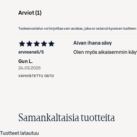
Arviot (
1
)
Tuotearvostelun voi kirjoittaa vain asiakas, joka on ostanut kyseisen tuotte
Aivan ihana sävy
Olen myös aikaisemmin käyt
arvosana
5
/5
Gun L.
24.03.2025
VAHVISTETTU OSTO
Samankaltaisia tuotteita
Tuotteet latautuu