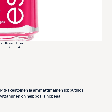
va
Kuva
Kuva
3
4
ä! Pitkäkestoinen ja ammattimainen lopputulos.
 levittäminen on helppoa ja nopeaa.