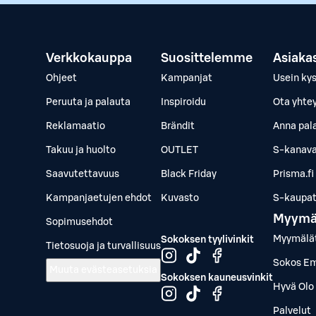
Verkkokauppa
Suosittelemme
Asiaka
Ohjeet
Kampanjat
Usein ky
Peruuta ja palauta
Inspiroidu
Ota yhte
Reklamaatio
Brändit
Anna pal
Takuu ja huolto
OUTLET
S-kanava
Saavutettavuus
Black Friday
Prisma.fi
Kampanjaetujen ehdot
Kuvasto
S-kaupat.
Myymä
Sopimusehdot
Myymälä
Sokoksen tyylivinkit
Tietosuoja ja turvallisuus
Sokos Em
Muuta evästeasetuksia
Sokoksen kauneusvinkit
Hyvä Olo 
Palvelut