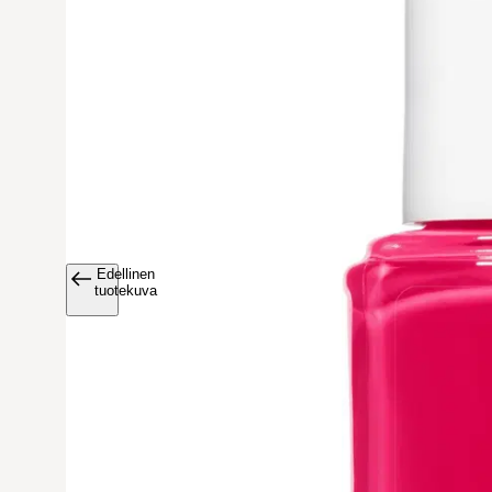
Edellinen
Avaa tuoteku
tuotekuva