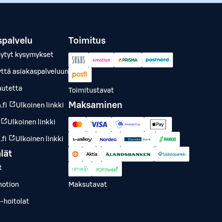
spalvelu
Toimitus
sytyt kysymykset
yttä asiakaspalveluun
autetta
Toimitustavat
Maksaminen
.fi
Ulkoinen linkki
Ulkoinen linkki
fi
Ulkoinen linkki
lät
t
otion
Maksutavat
-hoitolat