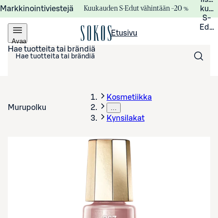
Kuukauden S-Edut vähintään –20 %
Markkinointiviestejä
kuuk
S-
Edui
Etusivu
Avaa
valikko
Hae tuotteita tai brändiä
Kosmetiikka
Murupolku
…
Kynsilakat