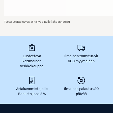
Tuotesuosittelut voivat näkyä sinulle kohdennetusti
Luotettava
Ilmainen toimitus yli
kotimainen
600 myymälään
verkkokauppa
Asiakasomistajalle
Ilmainen palautus 30
Bonusta jopa 5 %
päivää