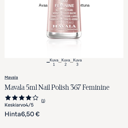
Avaa tuotekuva suurennettuna
Kuva
Kuva
Kuva
1
2
3
Mavala
Mavala 5ml Nail Polish 367 Feminine
1
Siirry arvioihin
kappale
Keskiarvo
4
/5
Hinta
6,50 €