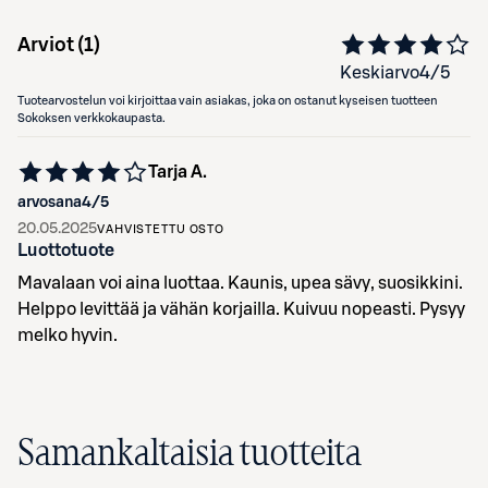
Arviot (
1
)
Keskiarvo
4
/5
Tuotearvostelun voi kirjoittaa vain asiakas, joka on ostanut kyseisen tuotteen
Sokoksen verkkokaupasta.
Tarja A.
arvosana
4
/5
20.05.2025
VAHVISTETTU OSTO
Luottotuote
Mavalaan voi aina luottaa. Kaunis, upea sävy, suosikkini.
Helppo levittää ja vähän korjailla. Kuivuu nopeasti. Pysyy
melko hyvin.
Samankaltaisia tuotteita