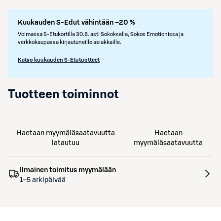
Kuukauden S-Edut vähintään –20 %
Voimassa S-Etukortilla 30.8. asti Sokoksella, Sokos Emotionissa ja
verkkokaupassa kirjautuneille asiakkaille.
Katso kuukauden S-Etutuotteet
Tuotteen toiminnot
Haetaan myymäläsaatavuutta
Haetaan
latautuu
myymäläsaatavuutta
Ilmainen toimitus myymälään
1–5 arkipäivää