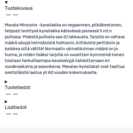
Tuotekuvaus
Mavala Minicolor -kynsilakka on vegaaninen, pitkäkestoinen,
helposti levittyvä kynsilakka kätevässä pienessä 5 ml:n
pullossa. Yhdestä pullosta saa 10 lakkausta. Tarjolla on valtava
määrä sävyjä helmiäisistä hohtaviin, kiiltävistä peittäviin ja
kaikkea siltä väliltä! Normaalin värivalikoiman määrä on jo
huima, ja niiden lisäksi tarjolla on vuosittain kymmeniä toinen
toistaan herkullisempia kausisävyjä ilahduttamaan eri
vuodenaikoina ja sesonkeina. Mavalan kynsilakat ovat taattua
sveitsiläistä laatua yli 60 vuoden kokemuksella.
Tuotetiedot
Lisätiedot