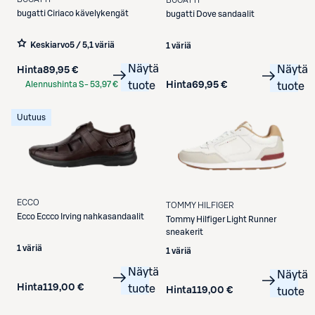
BUGATTI
bugatti
Ciriaco kävelykengät
bugatti
Dove sandaalit
Keskiarvo
5 / 5
,
1 väriä
1 väriä
Näytä
Näytä
Hinta
89,95 €
Hinta
69,95 €
Alennushinta S-
53,97 €
tuote
tuote
Etukortilla
Uutuus
ECCO
TOMMY HILFIGER
Ecco
Eccco Irving nahkasandaalit
Tommy Hilfiger
Light Runner
sneakerit
1 väriä
1 väriä
Näytä
Näytä
Hinta
119,00 €
tuote
Hinta
119,00 €
tuote