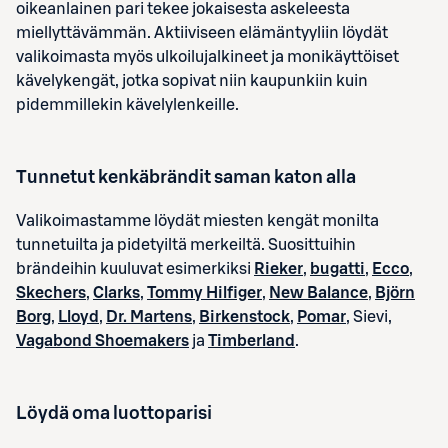
oikeanlainen pari tekee jokaisesta askeleesta
miellyttävämmän. Aktiiviseen elämäntyyliin löydät
valikoimasta myös ulkoilujalkineet ja monikäyttöiset
kävelykengät, jotka sopivat niin kaupunkiin kuin
pidemmillekin kävelylenkeille.
Tunnetut kenkäbrändit saman katon alla
Valikoimastamme löydät miesten kengät monilta
tunnetuilta ja pidetyiltä merkeiltä. Suosittuihin
brändeihin kuuluvat esimerkiksi
Rieker
,
bugatti
,
Ecco
,
Skechers
,
Clarks
,
Tommy Hilfiger
,
New Balance
,
Björn
Borg
,
Lloyd
,
Dr. Martens
,
Birkenstock
,
Pomar
, Sievi,
Vagabond Shoemakers
ja
Timberland
.
Löydä oma luottoparisi