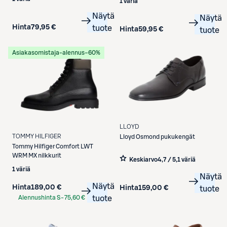
1 väriä
Näytä
Näytä
Hinta
79,95 €
tuote
Hinta
59,95 €
tuote
Asiakasomistaja-alennus
−60%
LLOYD
TOMMY HILFIGER
Lloyd
Osmond pukukengät
Tommy Hilfiger
Comfort LWT
WRM MX nilkkurit
Keskiarvo
4,7 / 5
,
1 väriä
1 väriä
Näytä
Näytä
Hinta
189,00 €
Hinta
159,00 €
tuote
Alennushinta S-
75,60 €
tuote
Etukortilla