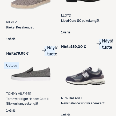
LLOYD
Lloyd
Core 110 pukukengät
RIEKER
Rieker
Kesäkengät
1 väriä
1 väriä
Näytä
Hinta
159,00 €
tuote
Näytä
Hinta
79,95 €
tuote
Uutuus
TOMMY HILFIGER
NEW BALANCE
Tommy Hilfiger
Harlem Core II
New Balance
2002R sneakerit
Slip-on kangaskengät
1 väriä
1 väriä