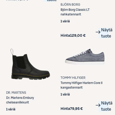
BJÖRN BORG
Björn Borg
Classic LT
nahkatennarit
1 väriä
Näytä
Hinta
129,00 €
tuote
TOMMY HILFIGER
Tommy Hilfiger
Harlem Core II
kangastennarit
DR. MARTENS
1 väriä
Dr. Martens
Embury
chelseanilkkurit
Näytä
Hinta
79,95 €
tuote
1 väriä