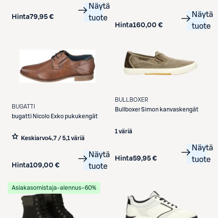
Näytä
Näytä
Hinta
79,95 €
tuote
Hinta
160,00 €
tuote
BULLBOXER
BUGATTI
Bullboxer
Simon kanvaskengät
bugatti
Nicolo Exko pukukengät
1 väriä
Keskiarvo
4,7 / 5
,
1 väriä
Näytä
Näytä
Hinta
59,95 €
tuote
Hinta
109,00 €
tuote
Asiakasomistaja-alennus
−60%