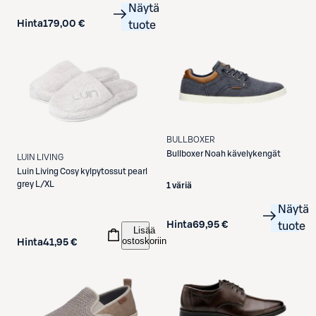
Näytä
Hinta
179,00 €
tuote
BULLBOXER
Bullboxer
Noah kävelykengät
LUIN LIVING
Luin Living
Cosy kylpytossut pearl
grey L/XL
1 väriä
Näytä
Hinta
69,95 €
tuote
Lisää
ostoskoriin
Hinta
41,95 €