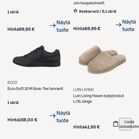
Jon huopatohvelit
Keskiarvo
3 / 5
,
1 väriä
1 väriä
Näytä
Näytä
Hinta
69,95 €
tuote
Hinta
99,95 €
tuote
ECCO
Ecco
Soft 10 M Gore-Tex tennarit
LUIN LIVING
Luin Living
Haven kylpytossut
L/XL beige
1 väriä
Näytä
Hinta
159,00 €
tuote
Lisää
ostoskoriin
Hinta
41,95 €