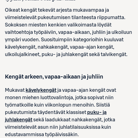
Oikeat kengät tekevät arjesta mukavampaa ja
viimeistelevät pukeutumisen tilanteesta riippumatta.
Sokoksen miesten kenkien valikoimasta löydät
vaihtoehtoja työpäiviin, vapaa-aikaan, juhliin ja ulkoiluun
ympäri vuoden. Suosituimpiin kategorioihin kuuluvat
kävelykengät, nahkakengät, vapaa-ajan kengät,
ulkoilujalkineet, puku- ja juhlakengät sekä talvikengät.
Kengät arkeen, vapaa-aikaan ja juhliin
Mukavat
kävelykengät
ja vapaa-ajan kengät ovat
monen miehen luottovalintoja, jotka sopivat niin
työmatkoille kuin viikonlopun menoihin. Siistiä
pukeutumista täydentävät klassiset
puku- ja
juhlakengät
sekä laadukkaat nahkakengät, jotka
viimeistelevät asun niin juhlatilaisuuksissa kuin
edustavammissa työpäivissäkin.