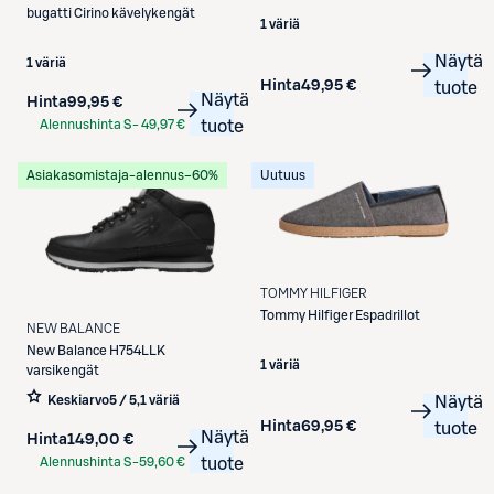
bugatti
Cirino kävelykengät
1 väriä
Näytä
1 väriä
Hinta
49,95 €
tuote
Näytä
Hinta
99,95 €
Alennushinta S-
49,97 €
tuote
Etukortilla
Asiakasomistaja-alennus
−60%
Uutuus
TOMMY HILFIGER
Tommy Hilfiger
Espadrillot
NEW BALANCE
New Balance
H754LLK
1 väriä
varsikengät
Näytä
Keskiarvo
5 / 5
,
1 väriä
Hinta
69,95 €
tuote
Näytä
Hinta
149,00 €
Alennushinta S-
59,60 €
tuote
Etukortilla