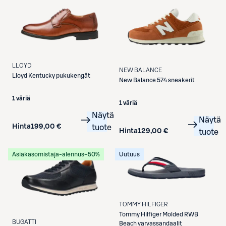
LLOYD
NEW BALANCE
Lloyd
Kentucky pukukengät
New Balance
574 sneakerit
1 väriä
1 väriä
Näytä
Näytä
Hinta
199,00 €
tuote
Hinta
129,00 €
tuote
Asiakasomistaja-alennus
−50%
Uutuus
TOMMY HILFIGER
Tommy Hilfiger
Molded RWB
BUGATTI
Beach varvassandaalit