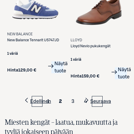
NEW BALANCE
LLOYD
New Balance
Tennarit U5747JD
Lloyd
Nevio pukukengät
1 väriä
1 väriä
Näytä
Näytä
Hinta
129,00 €
tuote
Hinta
159,00 €
tuote
Edellinen
1
2
3
4
Seuraava
Miesten kengät – laatua, mukavuutta ja
tyyliä jokaiseen päivään