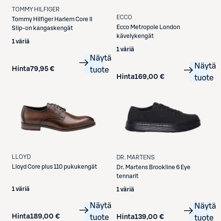
TOMMY HILFIGER
ECCO
Tommy Hilfiger
Harlem Core II
Ecco
Metropole London
Slip-on kangaskengät
kävelykengät
1 väriä
1 väriä
Näytä
Näytä
Hinta
79,95 €
tuote
Hinta
169,00 €
tuote
LLOYD
DR. MARTENS
Lloyd
Core plus 110 pukukengät
Dr. Martens
Brookline 6 Eye
tennarit
1 väriä
1 väriä
Näytä
Näytä
Hinta
189,00 €
Hinta
139,00 €
tuote
tuote