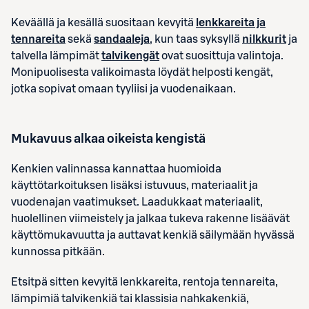
Keväällä ja kesällä suositaan kevyitä
lenkkareita ja
tennareita
sekä
sandaaleja
, kun taas syksyllä
nilkkurit
ja
talvella lämpimät
talvikengät
ovat suosittuja valintoja.
Monipuolisesta valikoimasta löydät helposti kengät,
jotka sopivat omaan tyyliisi ja vuodenaikaan.
Mukavuus alkaa oikeista kengistä
Kenkien valinnassa kannattaa huomioida
käyttötarkoituksen lisäksi istuvuus, materiaalit ja
vuodenajan vaatimukset. Laadukkaat materiaalit,
huolellinen viimeistely ja jalkaa tukeva rakenne lisäävät
käyttömukavuutta ja auttavat kenkiä säilymään hyvässä
kunnossa pitkään.
Etsitpä sitten kevyitä lenkkareita, rentoja tennareita,
lämpimiä talvikenkiä tai klassisia nahkakenkiä,