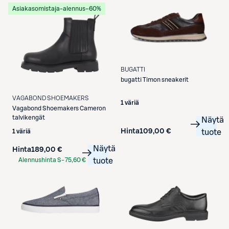
Asiakasomistaja-alennus
−60%
BUGATTI
bugatti
Timon sneakerit
VAGABOND SHOEMAKERS
1 väriä
Vagabond Shoemakers
Cameron
talvikengät
Näytä
Hinta
109,00 €
tuote
1 väriä
Näytä
Hinta
189,00 €
Alennushinta S-
75,60 €
tuote
Etukortilla