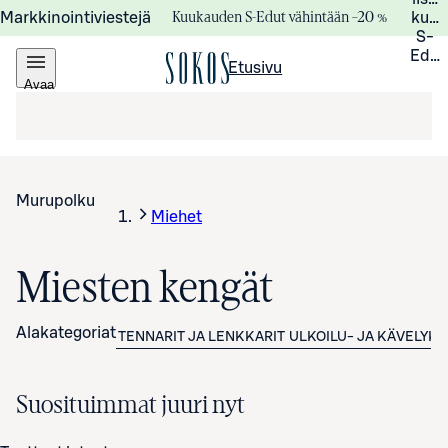
Kuukauden S-Edut vähintään –20 %
Markkinointiviestejä
kuuk
S-
Edui
Etusivu
Avaa
valikko
Murupolku
Miehet
Miesten kengät
Alakategoriat
TENNARIT JA LENKKARIT
ULKOILU- JA KÄVELYK
Suosituimmat juuri nyt