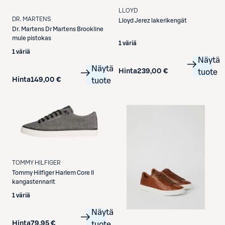
LLOYD
DR. MARTENS
Lloyd
Jerez lakerikengät
Dr. Martens
Dr Martens Brookline
mule pistokas
1 väriä
1 väriä
Näytä
Näytä
Hinta
239,00 €
tuote
Hinta
149,00 €
tuote
TOMMY HILFIGER
Tommy Hilfiger
Harlem Core II
kangastennarit
1 väriä
Näytä
Hinta
79,95 €
tuote