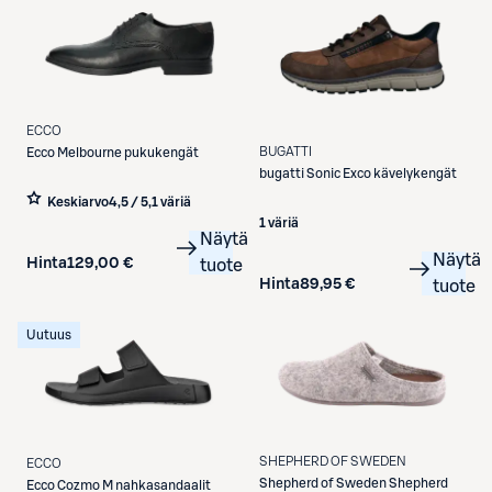
ECCO
BUGATTI
Ecco
Melbourne pukukengät
bugatti
Sonic Exco kävelykengät
Keskiarvo
4,5 / 5
,
1 väriä
1 väriä
Näytä
Näytä
Hinta
129,00 €
tuote
Hinta
89,95 €
tuote
Uutuus
SHEPHERD OF SWEDEN
ECCO
Shepherd of Sweden
Shepherd
Ecco
Cozmo M nahkasandaalit