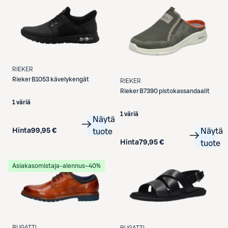
RIEKER
Rieker
B1053 kävelykengät
RIEKER
Rieker
B7390 pistokassandaalit
1 väriä
1 väriä
Näytä
Näytä
Hinta
99,95 €
tuote
Hinta
79,95 €
tuote
Asiakasomistaja-alennus
−40%
BUGATTI