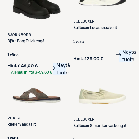
BULLBOXER
Bullboxer
Lucas sneakerit
BJÖRN BORG
Björn Borg
Talvikengät
1 väriä
Näytä
1 väriä
Hinta
129,00 €
tuote
Näytä
Hinta
149,00 €
Alennushinta S-
59,60 €
tuote
Etukortilla
RIEKER
BULLBOXER
Rieker
Sandaalit
Bullboxer
Simon kanvaskengät
1 väriä