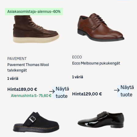
Asiakasomistaja-alennus
−60%
ECCO
PAVEMENT
Ecco
Melbourne pukukengät
Pavement
Thomas Wool
talvikengät
1 väriä
1 väriä
Näytä
Näytä
Hinta
189,00 €
Hinta
129,00 €
tuote
Alennushinta S-
75,60 €
tuote
Etukortilla