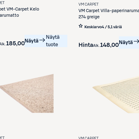
PET
VM CARPET
pet
VM-Carpet Kelo
VM Carpet
Villa-paperinarum
narumatto
274 greige
Keskiarvo
4 / 5
,
1 väriä
Näytä
Näytä
Näytä
185,00 €
Hinta
148,00 €
Alk.
tuote
Alk.
PET
VM CARPET