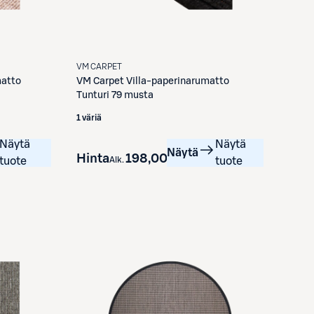
VM CARPET
VM Carpet
Villa-paperinarumatto
matto
Tunturi 79 musta
1 väriä
Näytä
Näytä
Näytä
Hinta
198,00 €
Alk.
tuote
tuote