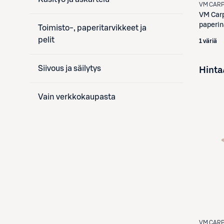
VM CAR
VM Car
paperi
Toimisto-, paperitarvikkeet ja
pelit
1 väriä
Siivous ja säilytys
Hinta
Vain verkkokaupasta
VM CAR