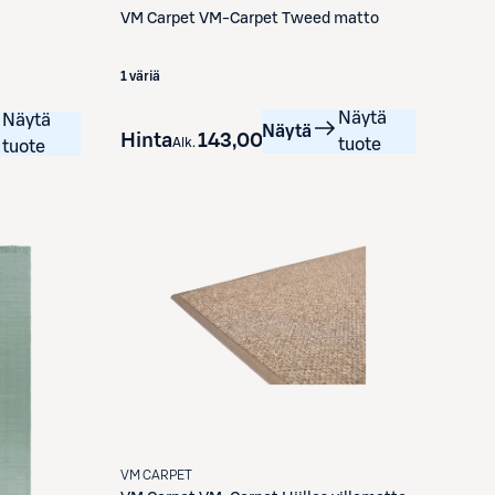
VM Carpet
VM-Carpet Tweed matto
1 väriä
Näytä
Näytä
Näytä
Hinta
143,00 €
Alk.
tuote
tuote
VM CARPET