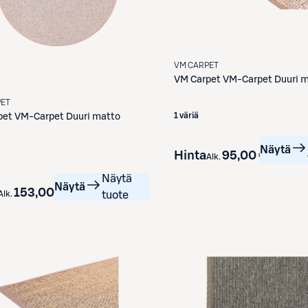
VM CARPET
VM Carpet
VM-Carpet Duuri 
PET
1 väriä
pet
VM-Carpet Duuri matto
Näytä
Hinta
95,00 €
Alk.
Näytä
Näytä
153,00 €
Alk.
tuote