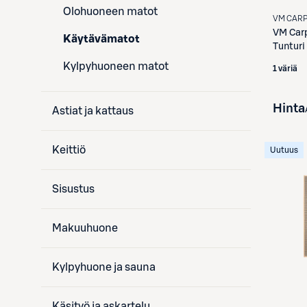
Olohuoneen matot
VM CAR
VM Car
Käytävämatot
Tunturi
Kylpyhuoneen matot
1 väriä
Hinta
Astiat ja kattaus
Keittiö
Uutuus
Sisustus
Makuuhuone
Kylpyhuone ja sauna
Käsityö ja askartelu