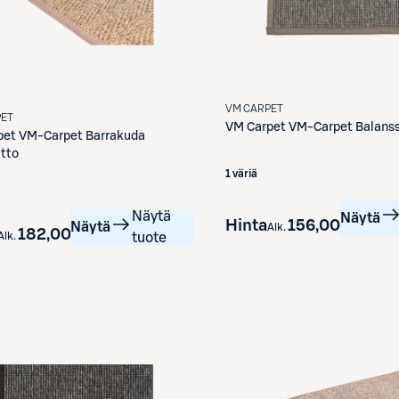
VM CARPET
PET
VM Carpet
VM-Carpet Balanss
pet
VM-Carpet Barrakuda
tto
1 väriä
Näytä
Näytä
Hinta
156,00 €
Näytä
Alk.
182,00 €
Alk.
tuote