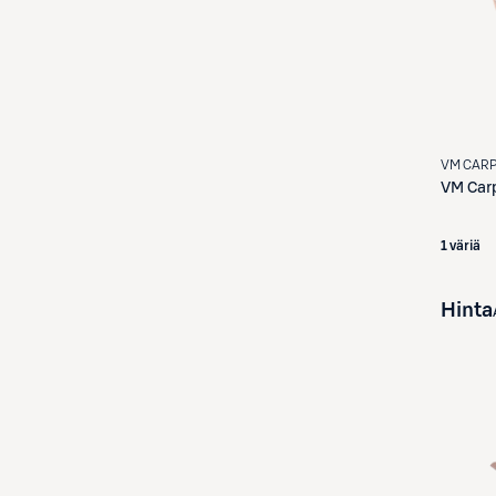
VM CAR
VM Car
1 väriä
Hinta