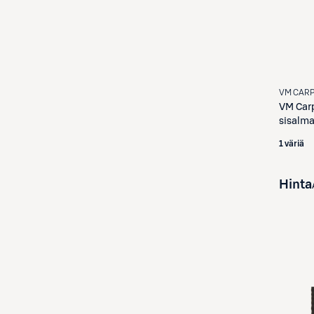
VM CAR
VM Car
sisalma
1 väriä
Hinta