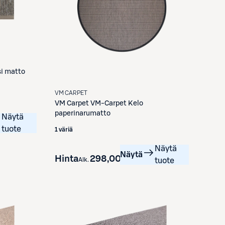
i matto
VM CARPET
VM Carpet
VM-Carpet Kelo
paperinarumatto
Näytä
tuote
1 väriä
Näytä
Näytä
Hinta
298,00 €
Alk.
tuote