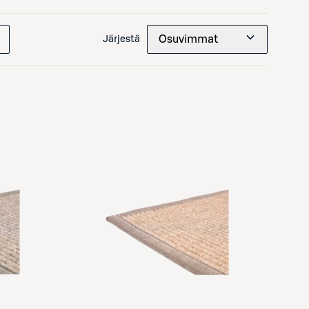
Osuvimmat
Järjestä