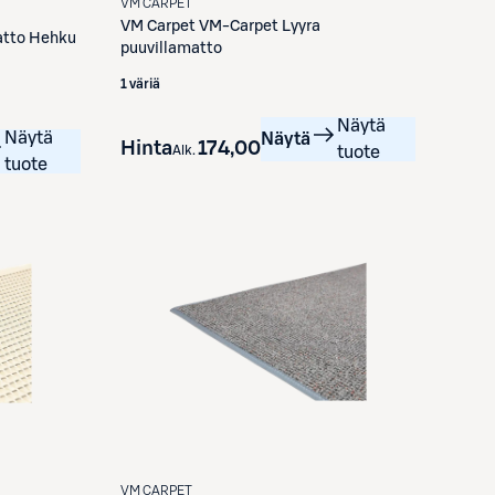
VM CARPET
VM Carpet
VM-Carpet Lyyra
atto Hehku
puuvillamatto
1 väriä
Näytä
Näytä
Näytä
Hinta
174,00 €
Alk.
tuote
tuote
VM CARPET