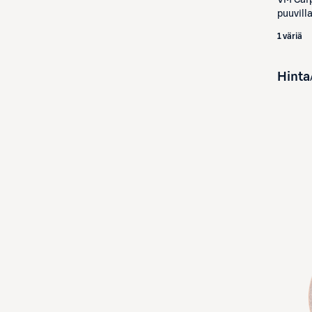
puuvill
1 väriä
Hinta