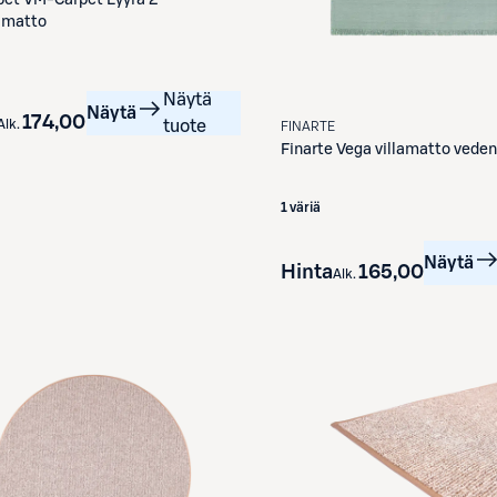
amatto
Näytä
Näytä
174,00 €
Alk.
tuote
FINARTE
Finarte
Vega villamatto veden
1 väriä
Näytä
Hinta
165,00 €
Alk.