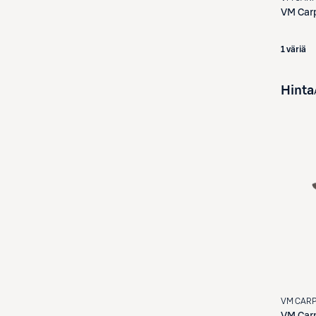
VM Car
1 väriä
Hinta
VM CAR
VM Car