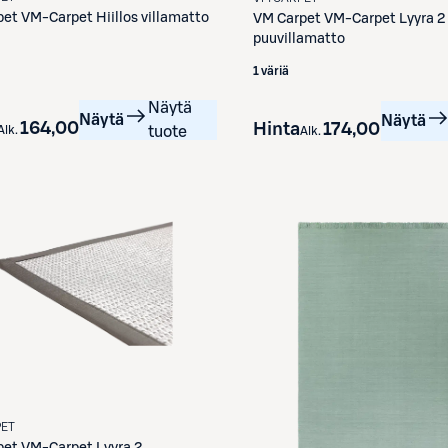
pet
VM-Carpet Hiillos villamatto
VM Carpet
VM-Carpet Lyyra 2
puuvillamatto
1 väriä
Näytä
Näytä
Näytä
164,00 €
Hinta
174,00 €
Alk.
tuote
Alk.
PET
pet
VM-Carpet Lyyra 2