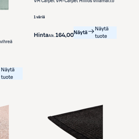
VM Carpet
VM-Carpet Hiillos villamatto
1 väriä
Näytä
Näytä
Hinta
164,00 €
Alk.
tuote
vihreä
Näytä
tuote