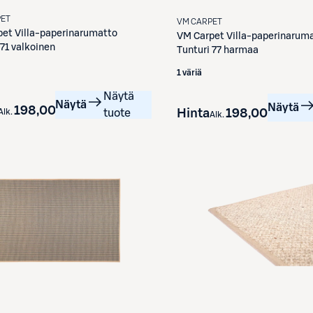
PET
VM CARPET
pet
Villa-paperinarumatto
VM Carpet
Villa-paperinarum
 71 valkoinen
Tunturi 77 harmaa
1 väriä
Näytä
Näytä
Näytä
198,00 €
Hinta
198,00 €
Alk.
tuote
Alk.