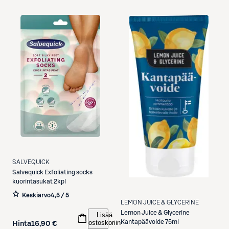
SALVEQUICK
Salvequick
Exfoliating socks
kuorintasukat 2kpl
Keskiarvo
4,5 / 5
LEMON JUICE & GLYCERINE
Lemon Juice & Glycerine
Lisää
ostoskoriin
Kantapäävoide 75ml
Hinta
16,90 €