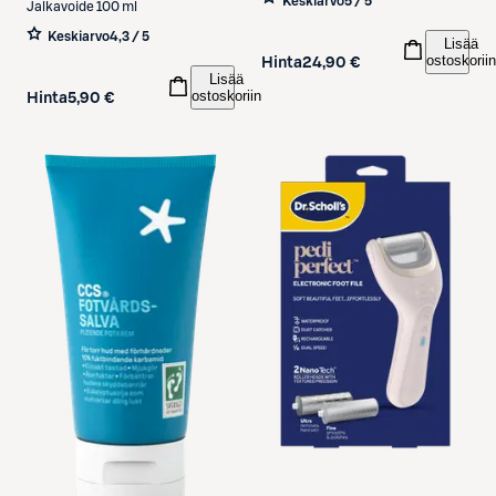
Keskiarvo
5 / 5
Jalkavoide 100 ml
Keskiarvo
4,3 / 5
Lisää
ostoskoriin
Hinta
24,90 €
Lisää
ostoskoriin
Hinta
5,90 €