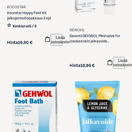
KOCOSTAR
Kocostar
Happy Feet Kit
jalkojenhoitopakkaus 3 kpl
Keskiarvo
5 / 5
GEWOHL
Gewohl
GEHWOL Med salve for
Lisää
cracked skin jalkavoide
ostoskoriin
Hinta
16,50 €
halkeilevalle, hauraalle iholle 75
ml
Lisää
ostoskoriin
Hinta
16,95 €