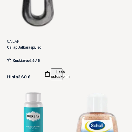
CAILAP
Cailap
Jalkaraspi, iso
Keskiarvo
4,5 / 5
Lisää
ostoskoriin
Hinta
3,60 €