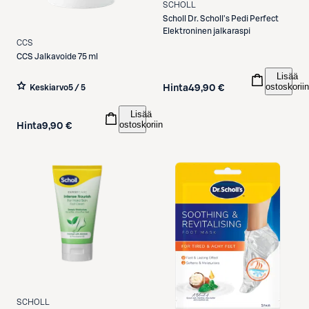
SCHOLL
Scholl
Dr. Scholl's Pedi Perfect
Elektroninen jalkaraspi
CCS
CCS
Jalkavoide 75 ml
Lisää
ostoskoriin
Hinta
49,90 €
Keskiarvo
5 / 5
Lisää
ostoskoriin
Hinta
9,90 €
SCHOLL