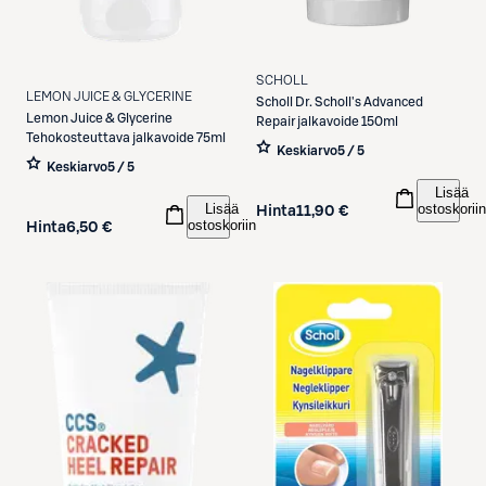
SCHOLL
LEMON JUICE & GLYCERINE
Scholl
Dr. Scholl's Advanced
Lemon Juice & Glycerine
Repair jalkavoide 150ml
Tehokosteuttava jalkavoide 75ml
Keskiarvo
5 / 5
Keskiarvo
5 / 5
Lisää
ostoskoriin
Lisää
Hinta
11,90 €
ostoskoriin
Hinta
6,50 €