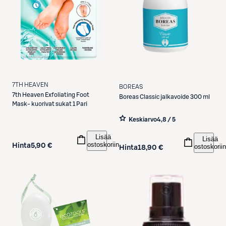
7TH HEAVEN
BOREAS
7th Heaven
Exfoliating Foot
Boreas
Classic jalkavoide 300 ml
Mask- kuorivat sukat 1 Pari
Keskiarvo
4,8 / 5
Lisää
Lisää
ostoskoriin
Hinta
5,90 €
ostoskoriin
Hinta
18,90 €