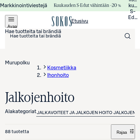
Kuukauden S-Edut vähintään –20 %
Markkinointiviestejä
kuuk
S-
Edui
Etusivu
Avaa
valikko
Hae tuotteita tai brändiä
Murupolku
Kosmetiikka
Ihonhoito
Jalkojenhoito
Alakategoriat
JALKAVOITEET JA JALKOJEN HOITO
JALKOJENH
88 tuotetta
Rajaa