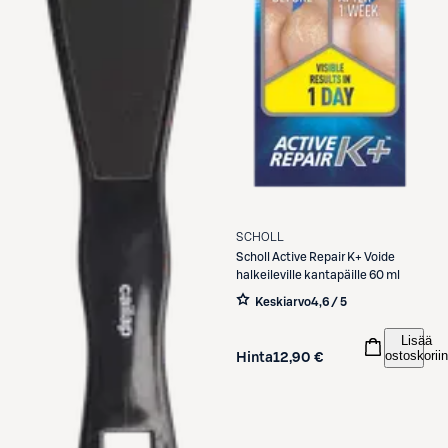
SCHOLL
Scholl
Active Repair K+ Voide
halkeileville kantapäille 60 ml
Keskiarvo
4,6 / 5
Lisää
ostoskoriin
Hinta
12,90 €