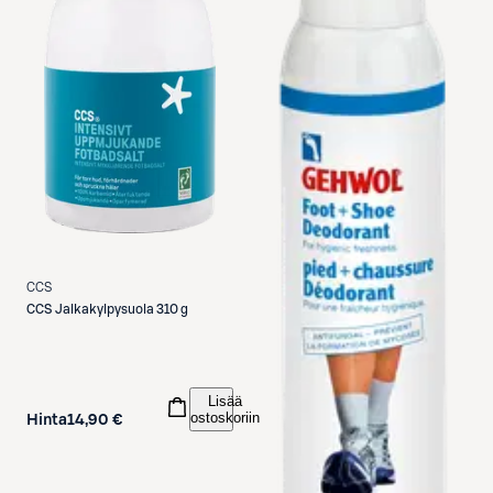
CCS
CCS
Jalkakylpysuola 310 g
Lisää
ostoskoriin
Hinta
14,90 €