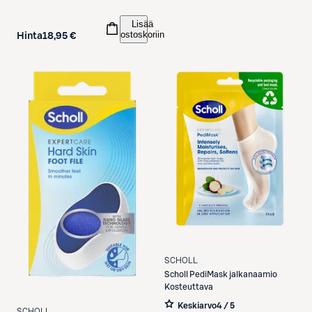
Lisää
ostoskoriin
Hinta
18,95 €
SCHOLL
Scholl
PediMask jalkanaamio
Kosteuttava
Keskiarvo
4 / 5
SCHOLL