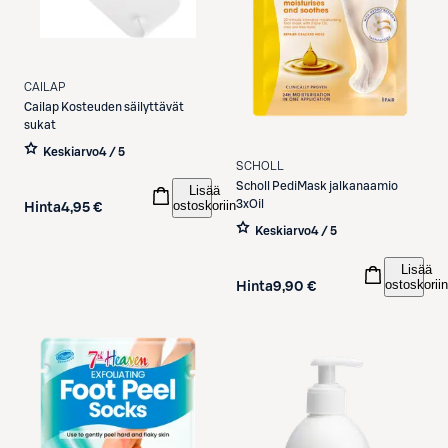
CAILAP
Cailap
Kosteuden säilyttävät
sukat
Keskiarvo
4 / 5
SCHOLL
Scholl
PediMask jalkanaamio
Lisää
ostoskoriin
3xOil
Hinta
4,95 €
Keskiarvo
4 / 5
Lisää
ostoskoriin
Hinta
9,90 €