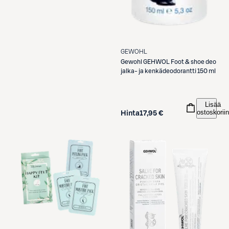
GEWOHL
Gewohl
GEHWOL Foot & shoe deo
jalka- ja kenkädeodorantti 150 ml
Lisää
ostoskoriin
Hinta
17,95 €