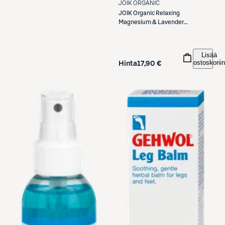
JOIK ORGANIC
JOIK Organic
Relaxing
Magnesium & Lavender
Jalkasuihke 100 ml
Lisää
ostoskoriin
Hinta
17,90 €