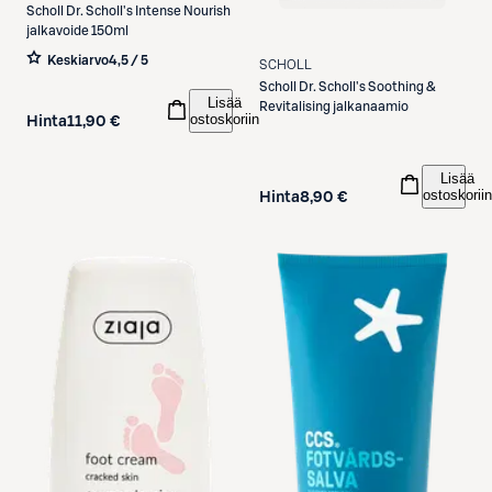
Scholl
Dr. Scholl's Intense Nourish
jalkavoide 150ml
Keskiarvo
4,5 / 5
SCHOLL
Scholl
Dr. Scholl's Soothing &
Lisää
Revitalising jalkanaamio
ostoskoriin
Hinta
11,90 €
Lisää
ostoskoriin
Hinta
8,90 €