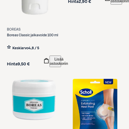
ostoskoriin
Hinta
2,90 €
BOREAS
Boreas
Classic jalkavoide 100 ml
Keskiarvo
4,8 / 5
Lisää
ostoskoriin
Hinta
9,50 €