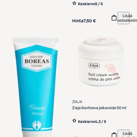
Keskiarvo
5 / 5
Lisää
ostoskoriin
Hinta
7,50 €
ZIAJA
Ziaja
Ravitseva jalkavoide 50 ml
Keskiarvo
4,3 / 5
Lisää