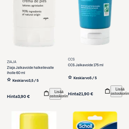
CCS
ZIAJA
CCS
Jalkavoide 175 ml
Ziaja
Jalkavoide halkeilevalle
iholle 60 ml
Keskiarvo
5 / 5
Keskiarvo
3,5 / 5
Lisää
Lisää
ostoskoriin
Hinta
21,90 €
ostoskoriin
Hinta
3,90 €