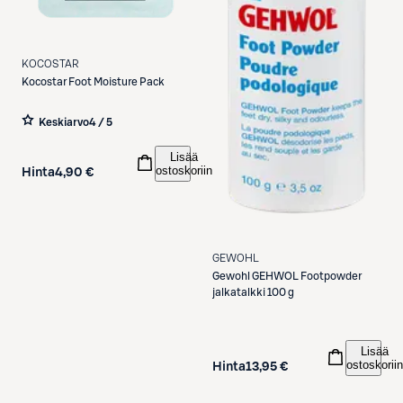
KOCOSTAR
Kocostar
Foot Moisture Pack
Keskiarvo
4 / 5
Lisää
ostoskoriin
Hinta
4,90 €
GEWOHL
Gewohl
GEHWOL Footpowder
jalkatalkki 100 g
Lisää
ostoskoriin
Hinta
13,95 €