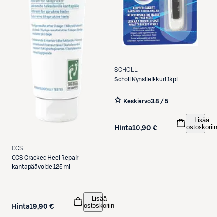
SCHOLL
Scholl
Kynsileikkuri 1kpl
Keskiarvo
3,8 / 5
Lisää
ostoskoriin
Hinta
10,90 €
CCS
CCS
Cracked Heel Repair
kantapäävoide 125 ml
Lisää
ostoskoriin
Hinta
19,90 €