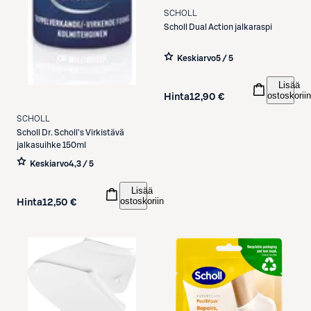
SCHOLL
Scholl
Dual Action jalkaraspi
Keskiarvo
5 / 5
Lisää
ostoskoriin
Hinta
12,90 €
SCHOLL
Scholl
Dr. Scholl's Virkistävä
jalkasuihke 150ml
Keskiarvo
4,3 / 5
Lisää
ostoskoriin
Hinta
12,50 €