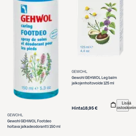
GEWOHL
Gewohl
GEHWOL Leg balm
jalkojenhoitovoide 125 ml
Lisää
ostoskoriin
Hinta
18,95 €
GEWOHL
Gewohl
GEHWOL Footdeo
hoitava jalkadeodorantti 150 ml