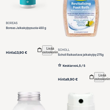
BOREAS
Boreas
Jalkakylpysuola 450 g
Lisää
SCHOLL
ostoskoriin
Hinta
13,90 €
Scholl
Raikastava jalkakylpy 275g
Keskiarvo
4,5 / 5
Lisää
ostoskoriin
Hinta
9,90 €