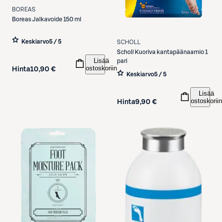
BOREAS
Boreas
Jalkavoide 150 ml
Keskiarvo
5 / 5
SCHOLL
Scholl
Kuoriva kantapäänaamio 1
Lisää
pari
ostoskoriin
Hinta
10,90 €
Keskiarvo
5 / 5
Lisää
ostoskoriin
Hinta
9,90 €