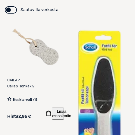
Saatavilla verkosta
CAILAP
Cailap
Hohkakivi
Keskiarvo
5 / 5
Lisää
ostoskoriin
Hinta
2,95 €