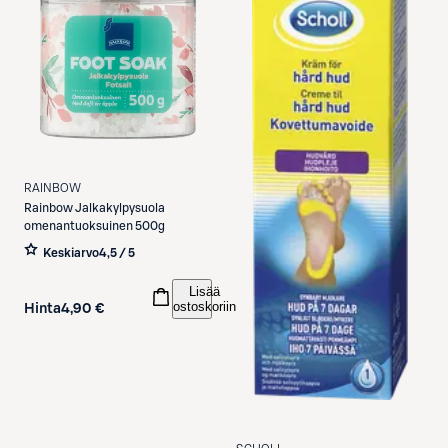
RAINBOW
Rainbow
Jalkakylpysuola
omenantuoksuinen 500g
Keskiarvo
4,5 / 5
Lisää
ostoskoriin
Hinta
4,90 €