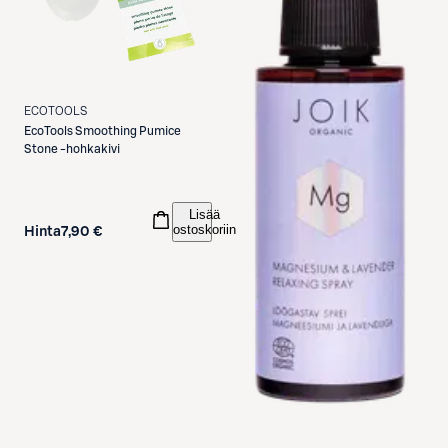
ECOTOOLS
EcoTools
Smoothing Pumice
Stone -hohkakivi
Lisää
ostoskoriin
Hinta
7,90 €