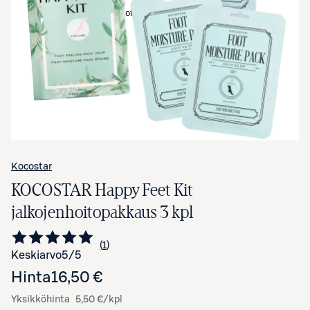
Avaa tuotekuva suurennettuna
Kocostar
KOCOSTAR Happy Feet Kit
jalkojenhoitopakkaus 3 kpl
1
Siirry arvioihin
kappale
Keskiarvo
5
/5
Hinta
16,50 €
Yksikköhinta
5,50 €/kpl