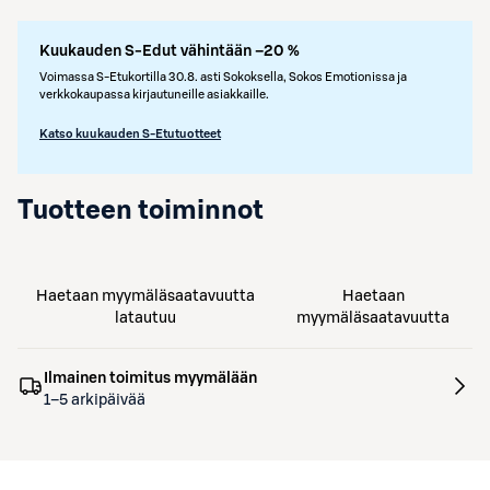
Kuukauden S-Edut vähintään –20 %
Voimassa S-Etukortilla 30.8. asti Sokoksella, Sokos Emotionissa ja
verkkokaupassa kirjautuneille asiakkaille.
Katso kuukauden S-Etutuotteet
Tuotteen toiminnot
Haetaan myymäläsaatavuutta
Haetaan
latautuu
myymäläsaatavuutta
Ilmainen toimitus myymälään
1–5 arkipäivää