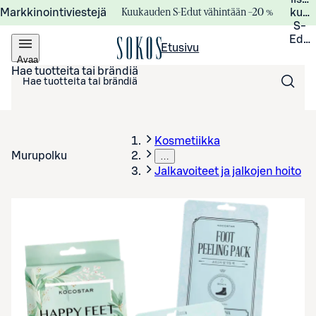
Kuukauden S-Edut vähintään –20 %
Markkinointiviestejä
kuuk
S-
Edui
Etusivu
Avaa
valikko
Hae tuotteita tai brändiä
Kosmetiikka
Murupolku
…
Jalkavoiteet ja jalkojen hoito