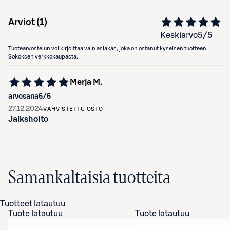
Arviot (
1
)
Keskiarvo
5
/5
Tuotearvostelun voi kirjoittaa vain asiakas, joka on ostanut kyseisen tuotteen
Sokoksen verkkokaupasta.
Merja M.
arvosana
5
/5
27.12.2024
VAHVISTETTU OSTO
Jalkshoito
Samankaltaisia tuotteita
Tuotteet latautuu
Tuote latautuu
Tuote latautuu