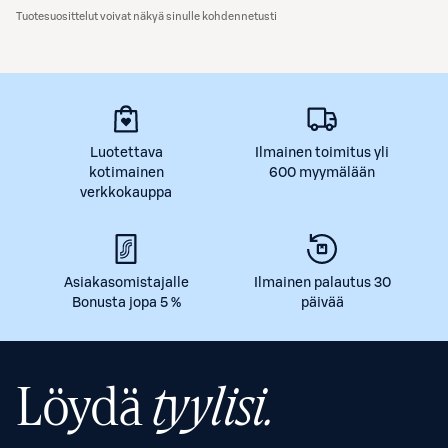
Tuotesuosittelut voivat näkyä sinulle kohdennetusti
Luotettava
Ilmainen toimitus yli
kotimainen
600 myymälään
verkkokauppa
Asiakasomistajalle
Ilmainen palautus 30
Bonusta jopa 5 %
päivää
Löydä
tyylisi.