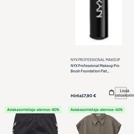
NYX PROFESSIONAL MAKEUP
NYX Professional Makeup
Pro
Brush Foundation Flat
meikkivoidesivellin
Lisää
ostoskoriin
Hinta
17,90 €
Asiakasomistaja-alennus
−60%
Asiakasomistaja-alennus
−40%