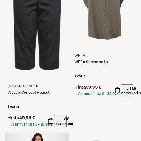
WERA
WERA
Sabina paita
1 väriä
WASABI CONCEPT
Hinta
59,95 €
Lisää
ostoskoriin
Wasabi Concept
Housut
Alennushinta S-
35,97 €
Etukortilla
1 väriä
Hinta
49,99 €
Lisää
ostoskoriin
Alennushinta S-
19,99 €
Etukortilla