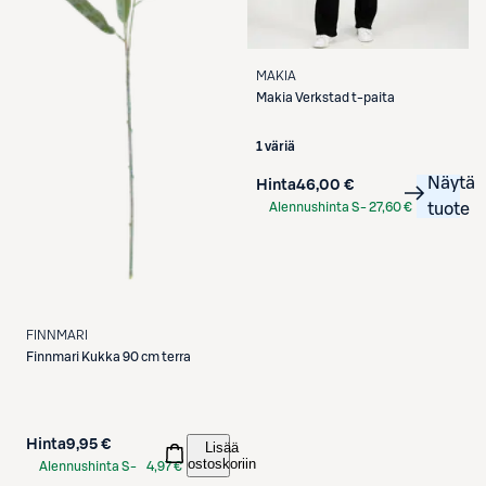
MAKIA
Makia
Verkstad t-paita
1 väriä
Näytä
Hinta
46,00 €
Alennushinta S-
27,60 €
tuote
Etukortilla
FINNMARI
Finnmari
Kukka 90 cm terra
Hinta
9,95 €
Lisää
ostoskoriin
Alennushinta S-
4,97 €