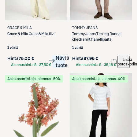
GRACE & MILA
TOMMY JEANS
Grace & Mila
Grace&Mila liivi
Tommy Jeans
Tjm reg flannel
check shirt flanellipaita
1 väriä
1 väriä
Näytä
Hinta
75,00 €
Hinta
87,95 €
Lisää
ostoskoriin
Alennushinta S-
37,50 €
tuote
Alennushinta S-
35,18 €
Etukortilla
Etukortilla
Asiakasomistaja-alennus
−50%
Asiakasomistaja-alennus
−40%