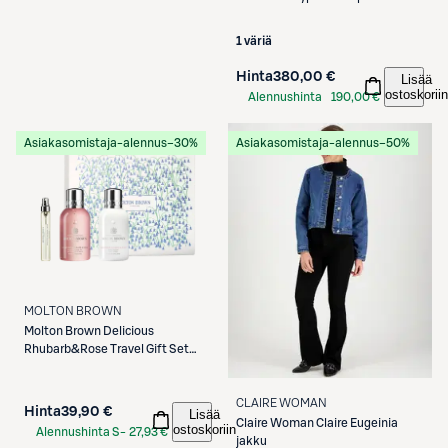
S-Etukortilla
1 väriä
Hinta
380,00 €
Lisää
ostoskoriin
Alennushinta
190,00 €
S-Etukortilla
Asiakasomistaja-alennus
−30%
Asiakasomistaja-alennus
−50%
MOLTON BROWN
Molton Brown
Delicious
Rhubarb&Rose Travel Gift Set
pakkaus
CLAIRE WOMAN
Hinta
39,90 €
Lisää
Claire Woman
Claire Eugeinia
ostoskoriin
Alennushinta S-
27,93 €
jakku