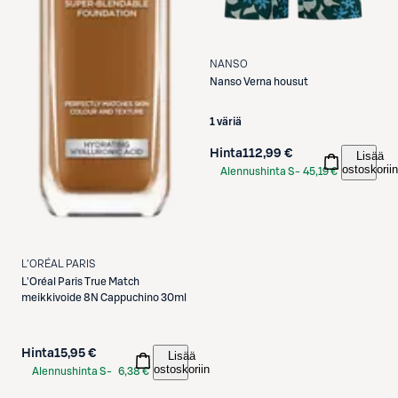
NANSO
Nanso
Verna housut
1 väriä
Hinta
112,99 €
Lisää
ostoskoriin
Alennushinta S-
45,19 €
Etukortilla
L'ORÉAL PARIS
L'Oréal Paris
True Match
meikkivoide 8N Cappuchino 30ml
Hinta
15,95 €
Lisää
ostoskoriin
Alennushinta S-
6,38 €
Etukortilla