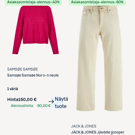
Asiakasomistaja-alennus
−40%
Asiakasomistaja-alennus
−60%
SAMSØE SAMSØE
Samsøe Samsøe
Nor o-n neule
1 väriä
Näytä
Hinta
150,00 €
Alennushinta
90,00 €
tuote
S-Etukortilla
JACK & JONES
JACK & JONES
Jjieddie jjcooper