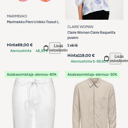
MARIMEKKO
Marimekko
Pieni Unikko Tossut L
CLAIRE WOMAN
Claire Woman
Claire Raquelita
pusero
Hinta
69,00 €
Lisää
1 väriä
ostoskoriin
Alennushinta
48,30 €
Hinta
119,00 €
Lisää
S-Etukortilla
ostoskoriin
Alennushinta S-
59,50 €
Etukortilla
Asiakasomistaja-alennus
−60%
Asiakasomistaja-alennus
−30%