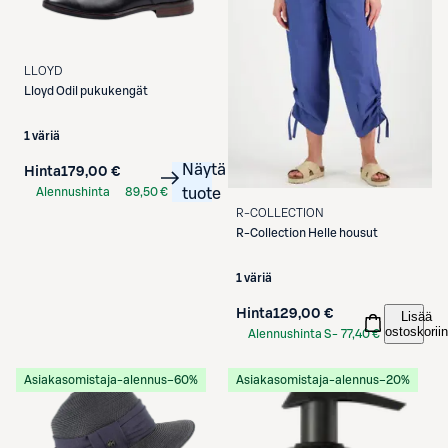
LLOYD
Lloyd
Odil pukukengät
1 väriä
Näytä
Hinta
179,00 €
Alennushinta
89,50 €
tuote
S-Etukortilla
R-COLLECTION
R-Collection
Helle housut
1 väriä
Hinta
129,00 €
Lisää
ostoskoriin
Alennushinta S-
77,40 €
Etukortilla
Asiakasomistaja-alennus
−60%
Asiakasomistaja-alennus
−20%