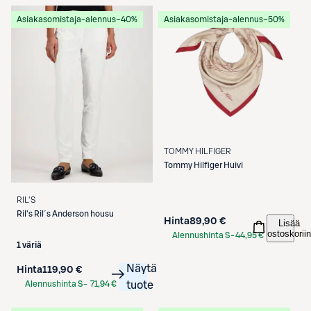
Etukortilla
Asiakasomistaja-alennus
−40%
Asiakasomistaja-alennus
−50%
TOMMY HILFIGER
Tommy Hilfiger
Huivi
RIL'S
Ril's
Ril´s Anderson housu
Hinta
89,90 €
Lisää
ostoskoriin
Alennushinta S-
44,95 €
1 väriä
Etukortilla
Näytä
Hinta
119,90 €
Alennushinta S-
71,94 €
tuote
Etukortilla