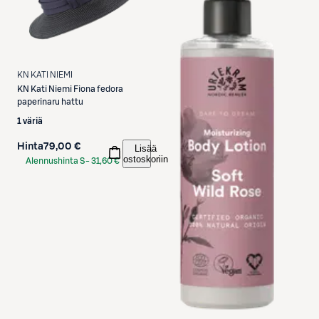
KN KATI NIEMI
KN Kati Niemi
Fiona fedora
paperinaru hattu
1 väriä
Hinta
79,00 €
Lisää
ostoskoriin
Alennushinta S-
31,60 €
Etukortilla