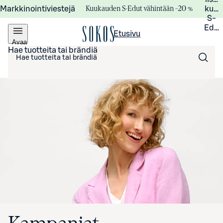
Kuukauden S-Edut vähintään –20 %
Markkinointiviestejä
kuuk
S-
Edui
Etusivu
Avaa
valikko
Hae tuotteita tai brändiä