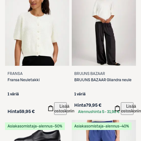
FRANSA
BRUUNS BAZAAR
Fransa
Neuletakki
BRUUNS BAZAAR
Gliandra neule
1 väriä
1 väriä
Hinta
79,95 €
Lisää
Lisää
ostoskoriin
ostoskoriin
Hinta
59,95 €
Alennushinta S-
31,98 €
Etukortilla
Asiakasomistaja-alennus
−50%
Asiakasomistaja-alennus
−40%