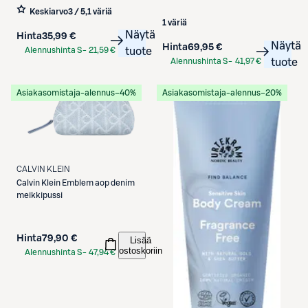
Keskiarvo
3 / 5
,
1 väriä
1 väriä
Näytä
Hinta
35,99 €
Näytä
Hinta
69,95 €
Alennushinta S-
21,59 €
tuote
Alennushinta S-
41,97 €
tuote
Etukortilla
Etukortilla
Asiakasomistaja-alennus
−40%
Asiakasomistaja-alennus
−20%
CALVIN KLEIN
Calvin Klein
Emblem aop denim
meikkipussi
Hinta
79,90 €
Lisää
ostoskoriin
Alennushinta S-
47,94 €
Etukortilla