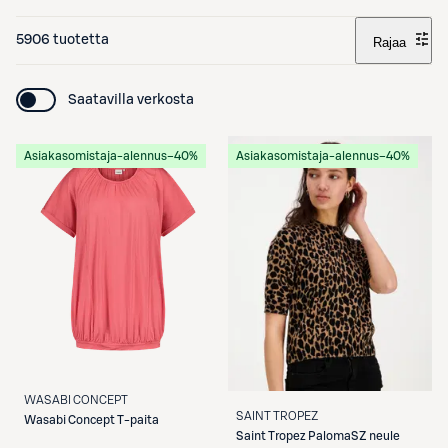
5906 tuotetta
Rajaa
Saatavilla verkosta
Asiakasomistaja-alennus
−40%
Asiakasomistaja-alennus
−40%
WASABI CONCEPT
SAINT TROPEZ
Wasabi Concept
T-paita
Saint Tropez
PalomaSZ neule