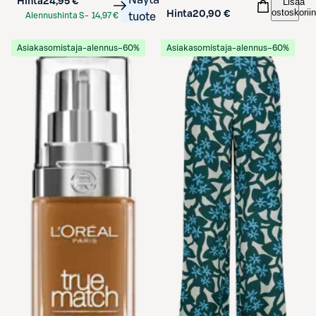
Hinta
24,95 €
Lisää
ostoskoriin
Hinta
20,90 €
Alennushinta S-
14,97 €
tuote
Etukortilla
Asiakasomistaja-alennus
−60%
Asiakasomistaja-alennus
−60%