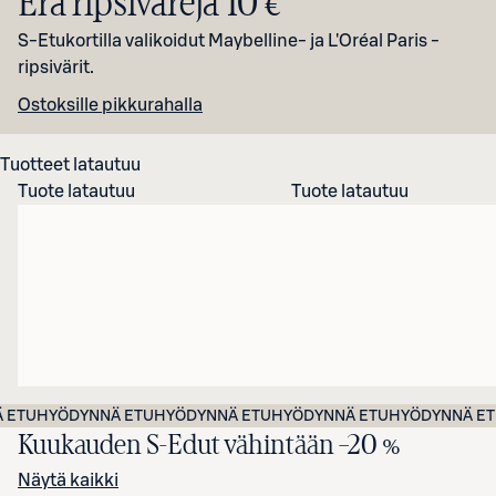
Erä ripsivärejä
10
€
S-Etukortilla valikoidut Maybelline- ja L'Oréal Paris -
ripsivärit.
Ostoksille pikkurahalla
Tuotteet latautuu
Tuote latautuu
Tuote latautuu
 ETU
HYÖDYNNÄ ETU
HYÖDYNNÄ ETU
HYÖDYNNÄ ETU
HYÖDYNNÄ ET
Kuukauden S-Edut vähintään
–20 %
Näytä kaikki