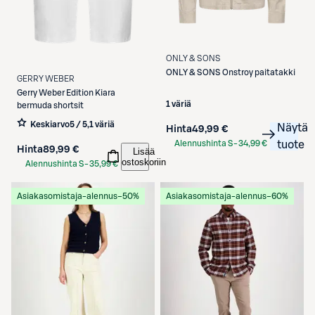
ONLY & SONS
ONLY & SONS
Onstroy paitatakki
GERRY WEBER
Gerry Weber
Edition Kiara
1 väriä
bermuda shortsit
Keskiarvo
5 / 5
,
1 väriä
Näytä
Hinta
49,99 €
Alennushinta S-
34,99 €
tuote
Hinta
89,99 €
Lisää
Etukortilla
ostoskoriin
Alennushinta S-
35,99 €
Etukortilla
Asiakasomistaja-alennus
−50%
Asiakasomistaja-alennus
−60%