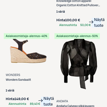
Knowledge cotton apparel
Organic Cotton Knitted Pullover
neule
1 väriä
Näytä
Hinta
100,00 €
Alennushinta
50,00 €
tuote
S-Etukortilla
Asiakasomistaja-alennus
−40%
Asiakasomistaja-alennus
−50%
WONDERS
Wonders
Sandaalit
1 väriä
Näytä
Hinta
149,00 €
ANDIATA
Alennushinta
89,40 €
tuote
Andiata
Calypso silkkipusero