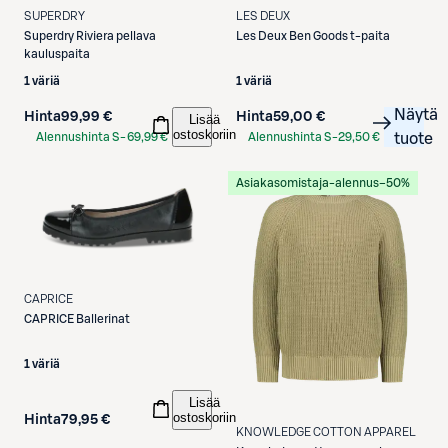
SUPERDRY
LES DEUX
Superdry
Riviera pellava
Les Deux
Ben Goods t-paita
kauluspaita
1 väriä
1 väriä
Näytä
Hinta
99,99 €
Hinta
59,00 €
Lisää
ostoskoriin
Alennushinta S-
69,99 €
Alennushinta S-
29,50 €
tuote
Etukortilla
Etukortilla
Asiakasomistaja-alennus
−50%
CAPRICE
CAPRICE
Ballerinat
1 väriä
Lisää
ostoskoriin
Hinta
79,95 €
KNOWLEDGE COTTON APPAREL