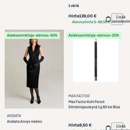
Etukortilla
1 väriä
Hinta
139,00 €
Lisää
ostoskoriin
Alennushinta S-
69,50 €
Etukortilla
Asiakasomistaja-alennus
−50%
Asiakasomistaja-alennus
−20%
MAX FACTOR
Max Factor
Kohl Pencil
Silmänrajauskynä 1 g 60 Ice Blue
ANDIATA
Andiata
Annys mekko
Hinta
8,50 €
Lisää