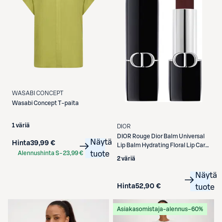
WASABI CONCEPT
Wasabi Concept
T-paita
1 väriä
DIOR
DIOR
Rouge Dior Balm Universal
Näytä
Hinta
39,99 €
Lip Balm Hydrating Floral Lip Care
Alennushinta S-
23,99 €
tuote
huulivoide 3,2 g
2 väriä
Etukortilla
Näytä
Hinta
52,90 €
tuote
Asiakasomistaja-alennus
−60%