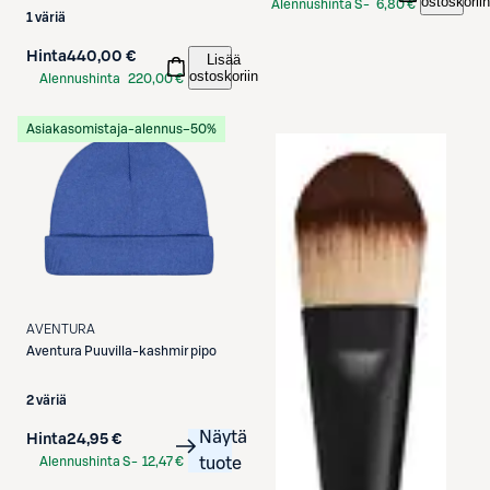
ostoskoriin
Alennushinta S-
6,80 €
1 väriä
Etukortilla
Hinta
440,00 €
Lisää
ostoskoriin
Alennushinta
220,00 €
S-Etukortilla
Asiakasomistaja-alennus
−50%
AVENTURA
Aventura
Puuvilla-kashmir pipo
2 väriä
Näytä
Hinta
24,95 €
Alennushinta S-
12,47 €
tuote
Etukortilla