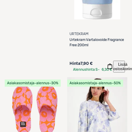
URTEKRAM
Urtekram
Vartalovoide Fragrance
Free 200ml
Hinta
7,90 €
Lisää
ostoskoriin
Alennushinta S-
6,30 €
Etukortilla
Asiakasomistaja-alennus
−30%
Asiakasomistaja-alennus
−50%