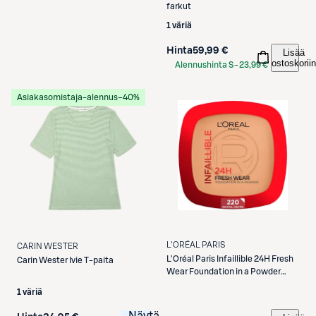
farkut
1 väriä
Hinta
59,99 €
Lisää
ostoskoriin
Alennushinta S-
23,99 €
Etukortilla
Asiakasomistaja-alennus
−40%
L'ORÉAL PARIS
CARIN WESTER
L'Oréal Paris
Infaillible 24H Fresh
Carin Wester
Ivie T-paita
Wear Foundation in a Powder
Meikkipuuteri Neutral Undertone
1 väriä
30 ml
Näytä