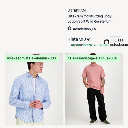
URTEKRAM
Urtekram
Moisturizing Body
Lotion Soft Wild Rose 245ml
Keskiarvo
5 / 5
Hinta
7,90 €
Lisää
ostoskoriin
Alennushinta S-
6,30 €
Etukortilla
Asiakasomistaja-alennus
−30%
Asiakasomistaja-alennus
−50%