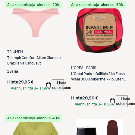
Asiakasomistaja-alennus
−40%
Asiakasomistaja-alennus
−60%
TRIUMPH
Triumph
Comfort Allure Glamour
Brazilian alushousut
L'ORÉAL PARIS
1 väriä
L'Oréal Paris
Infaillible 24h Fresh
Wear 300 Amber meikkipuuteri 9
Hinta
29,95 €
Lisää
g
ostoskoriin
Alennushinta S-
17,97 €
Etukortilla
Hinta
20,90 €
Lisää
ostoskoriin
Alennushinta S-
8,36 €
Etukortilla
Asiakasomistaja-alennus
−40%