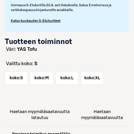
Voimassa S-Etukortilla 30.8. asti Sokoksella, Sokos Emotionissa ja
verkkokaupassa kirjautuneille asiakkaille.
Katso kuukauden S-Etutuotteet
Tuotteen toiminnot
väri:
YAS Tofu
Valittu koko:
S
koko:
S
koko:
M
koko:
L
koko:
XL
Haetaan myymäläsaatavuutta
Haetaan
latautuu
myymäläsaatavuutta