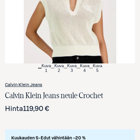
Avaa tuotekuva suurennettuna
Kuva
Kuva
Kuva
Kuva
Kuva
1
2
3
4
5
Calvin Klein Jeans
Calvin Klein Jeans neule Crochet
Hinta
119,90 €
Kuukauden S-Edut vähintään –20 %