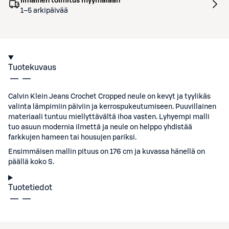
Ilmainen toimitus myymälään
1–5 arkipäivää
Tuotekuvaus
Calvin Klein Jeans Crochet Cropped neule on kevyt ja tyylikäs
valinta lämpimiin päiviin ja kerrospukeutumiseen. Puuvillainen
materiaali tuntuu miellyttävältä ihoa vasten. Lyhyempi malli
tuo asuun modernia ilmettä ja neule on helppo yhdistää
farkkujen hameen tai housujen pariksi.
Ensimmäisen mallin pituus on 176 cm ja kuvassa hänellä on
päällä koko S.
Tuotetiedot