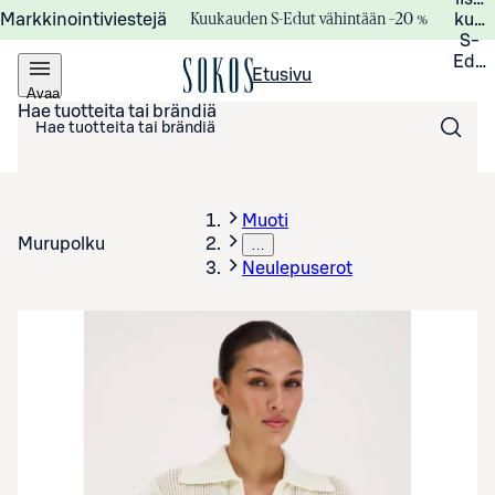
Kuukauden S-Edut vähintään –20 %
Markkinointiviestejä
kuuk
S-
Edui
Etusivu
Avaa
valikko
Hae tuotteita tai brändiä
Muoti
Murupolku
…
Neulepuserot