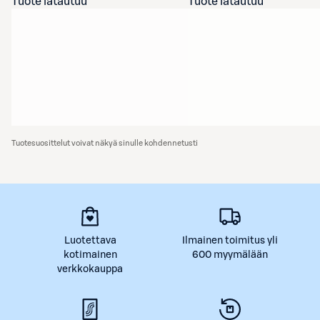
Tuote latautuu
Tuote latautuu
Tuotesuosittelut voivat näkyä sinulle kohdennetusti
Luotettava
Ilmainen toimitus yli
kotimainen
600 myymälään
verkkokauppa