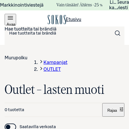
Lisätied
Seur
Vain tänään! Åhléns –25 %
Markkinointiviestejä
kampanj
viesti
Etusivu
Avaa
valikko
Hae tuotteita tai brändiä
Murupolku
Kampanjat
OUTLET
Outlet – lasten muoti
0 tuotetta
Rajaa
Saatavilla verkosta