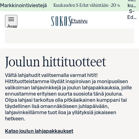
Kuukauden S-Edut vähintään –20 %
Markkinointiviestejä
kuuk
S-
Edui
Etusivu
Avaa
valikko
Joulun hittituotteet
Vältä lahjahudit valitsemalla varmat hitit!
Hittituotteistamme löydät inspiroivan ja monipuolisen
valikoiman lahjavinkkejä ja joulun lahjapakkauksia, joille
ennustamme erityisen suurta suosiota tänä jouluna.
Olipa lahjasi tarkoitus olla pitkäaikainen kumppani tai
täydellinen lisä omannäköiseen juhlapäivään,
lahjavinkeillämme tuot iloa ja yllätyksiä jokaiseen
hetkeen.
Katso joulun lahjapakkaukset