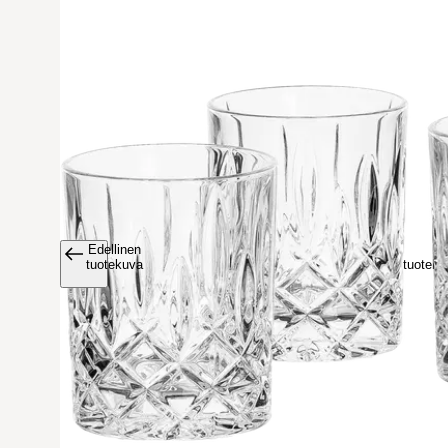
Edellinen
Avaa tuoteku
tuotekuva