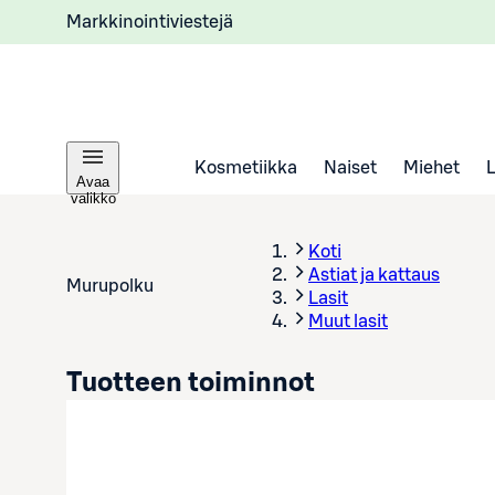
Markkinointiviestejä
Kosmetiikka
Naiset
Miehet
Avaa
valikko
Koti
Astiat ja kattaus
Murupolku
Lasit
Muut lasit
Tuotteen toiminnot