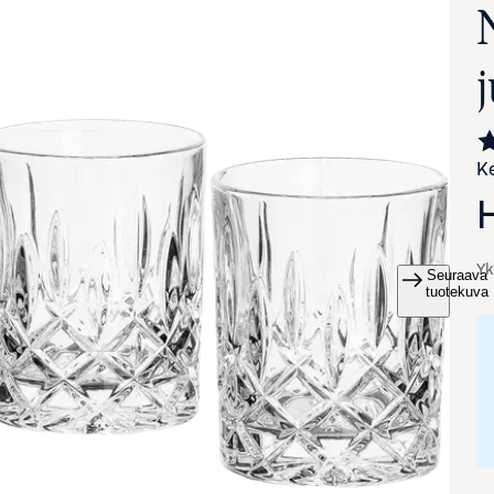
Ke
Yk
Seuraava
va suurennettuna
tuotekuva