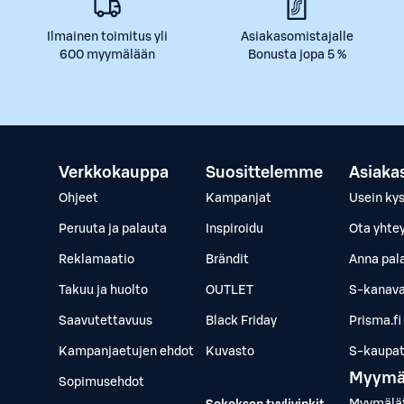
Ilmainen toimitus yli
Asiakasomistajalle
600 myymälään
Bonusta jopa 5 %
Verkkokauppa
Suosittelemme
Asiaka
Ohjeet
Kampanjat
Usein ky
Peruuta ja palauta
Inspiroidu
Ota yhte
Reklamaatio
Brändit
Anna pal
Takuu ja huolto
OUTLET
S-kanava
Saavutettavuus
Black Friday
Prisma.fi
Kampanjaetujen ehdot
Kuvasto
S-kaupat.
Myymä
Sopimusehdot