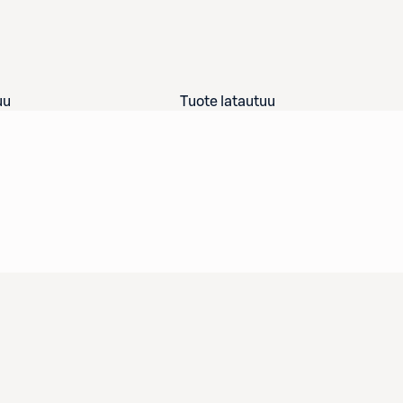
uu
Tuote latautuu