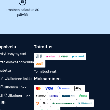
Ilmainen palautus 30
päivää
spalvelu
Toimitus
sytyt kysymykset
yttä asiakaspalveluun
autetta
Toimitustavat
Maksaminen
.fi
Ulkoinen linkki
Ulkoinen linkki
fi
Ulkoinen linkki
lät