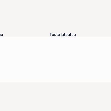
uu
Tuote latautuu