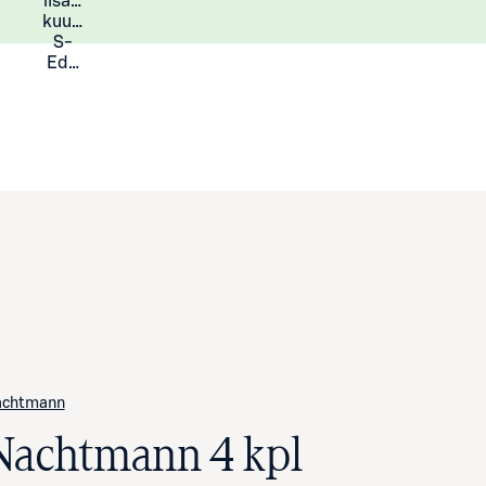
lisää
Lisätietoja
kuukauden
S-
Eduista
achtmann
Nachtmann 4 kpl