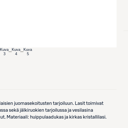
Kuva
Kuva
Kuva
3
4
5
aisien juomasekoitusten tarjoiluun. Lasit toimivat
sa sekä jälkiruokien tarjoilussa ja vesilasina
. Materiaali: huippulaadukas ja kirkas kristallilasi.