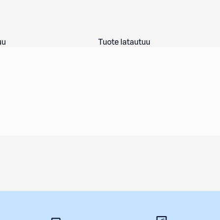
uu
Tuote latautuu