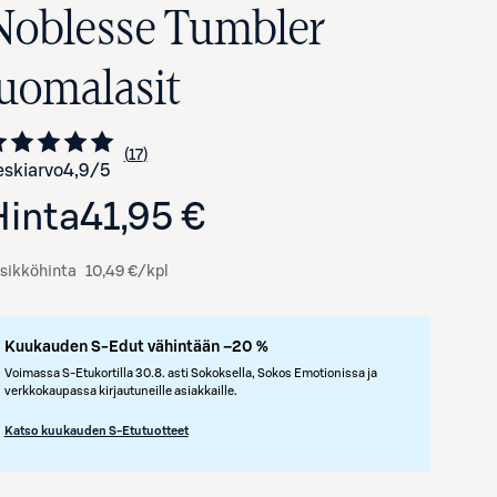
Noblesse Tumbler
juomalasit
17
Siirry arvioihin
kappaletta
skiarvo
4,9
/5
Hinta
41,95 €
sikköhinta
10,49 €/kpl
Avaa tuotekuva suurennettuna
Kuukauden S-Edut vähintään –20 %
Voimassa S-Etukortilla 30.8. asti Sokoksella, Sokos Emotionissa ja
verkkokaupassa kirjautuneille asiakkaille.
Katso kuukauden S-Etutuotteet