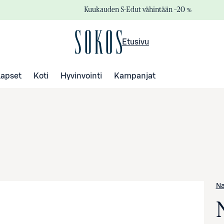
Kuukauden S-Edut vähintään –20 %
Etusivu
Lapset
Koti
Hyvinvointi
Kampanjat
N