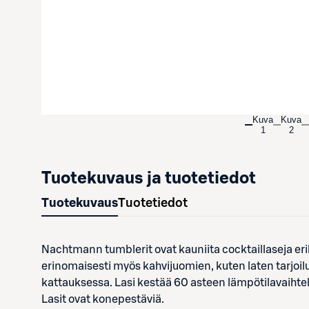
Kuva
Kuva
1
2
Tuotekuvaus ja tuotetiedot
Tuotekuvaus
Tuotetiedot
Nachtmann tumblerit ovat kauniita cocktaillaseja eril
erinomaisesti myös kahvijuomien, kuten laten tarjoilus
kattauksessa. Lasi kestää 60 asteen lämpötilavaihtelut
Lasit ovat konepestäviä.