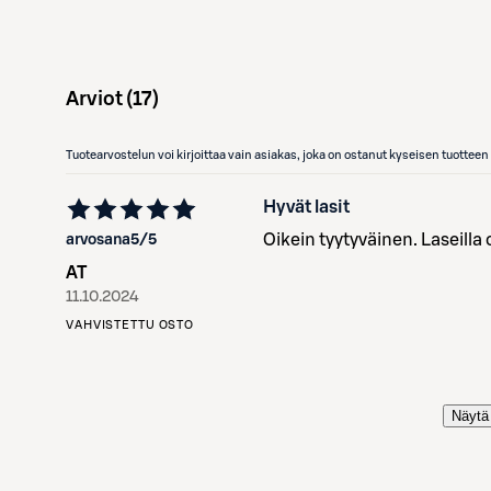
Arviot (
17
)
Tuotearvostelun voi kirjoittaa vain asiakas, joka on ostanut kyseisen tuotte
Hyvät lasit
Oikein tyytyväinen. Laseilla 
arvosana
5
/5
AT
11.10.2024
VAHVISTETTU OSTO
Näytä 