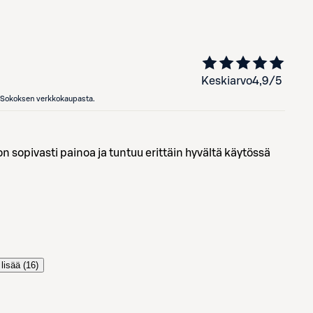
Keskiarvo
4,9
/5
en Sokoksen verkkokaupasta.
on sopivasti painoa ja tuntuu erittäin hyvältä käytössä
lisää (
16
)