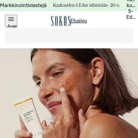
Kuukauden S-Edut vähintään –20 %
Markkinointiviestejä
kuuk
S-
Edui
Etusivu
Avaa
valikko