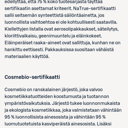
edellyttää, että 75 % koko tuotesarjasta täyttää
sertifikaatin asettamat kriteerit. NaTrue-sertifikaatti
sallii seitsemän synteettistä säilöntäainetta, jos
luonnollista vaihtoehtoa ei ole kohtuullisesti saatavilla.
Kiellettyjen listalla ovat aerosolipakkaukset, säteilytys,
kloriittivalkaisu, geenimuuntelu ja eläinkokeet.
Eläinperäiset raaka-aineet ovat sallittuja, kunhan ne on
hankittu eettisesti. Pakkauksissa suositaan vähäistä
materiaalien käyttöä.
Cosmebio-sertifikaatti
Cosmebio on ranskalainen järjestö, joka valvoo
kosmetiikkatuotteiden koostumusta ja tuotannon
ympäristövaikutuksia. Järjestö tukee luonnonmukaista
ja ekologista kosmetiikkaa, joka valmistetaan vähintään
95 % luonnollisista ainesosista ja vähintään 95 %
luomutuotetuista kasviperäistä ainesosista. Lisäksi