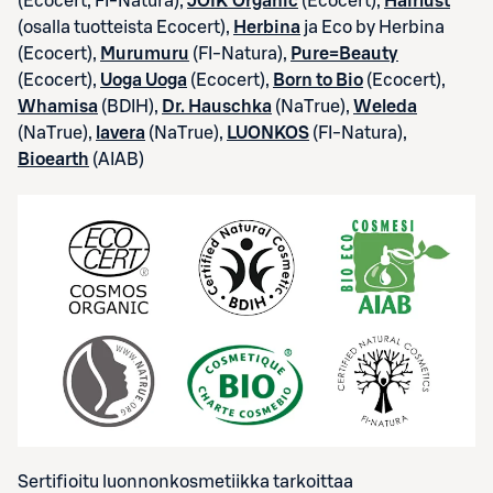
(Ecocert, FI-Natura),
JOIK Organic
(Ecocert),
Hairlust
(osalla tuotteista Ecocert),
Herbina
ja Eco by Herbina
(Ecocert),
Murumuru
(FI-Natura),
Pure=Beauty
(Ecocert),
Uoga Uoga
(Ecocert),
Born to Bio
(Ecocert),
Whamisa
(BDIH),
Dr. Hauschka
(NaTrue),
Weleda
(NaTrue),
lavera
(NaTrue),
LUONKOS
(FI-Natura),
Bioearth
(AIAB)
Sertifioitu luonnonkosmetiikka tarkoittaa