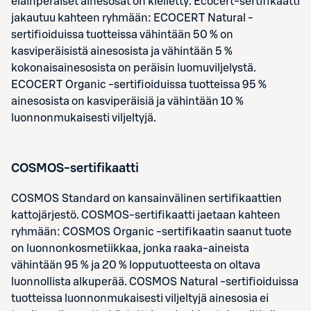
eläinperäiset ainesosat on kielletty. Ecocert-sertifikaatti
jakautuu kahteen ryhmään: ECOCERT Natural -
sertifioiduissa tuotteissa vähintään 50 % on
kasviperäisistä ainesosista ja vähintään 5 %
kokonaisainesosista on peräisin luomuviljelystä.
ECOCERT Organic -sertifioiduissa tuotteissa 95 %
ainesosista on kasviperäisiä ja vähintään 10 %
luonnonmukaisesti viljeltyjä.
COSMOS-sertifikaatti
COSMOS Standard on kansainvälinen sertifikaattien
kattojärjestö. COSMOS-sertifikaatti jaetaan kahteen
ryhmään: COSMOS Organic -sertifikaatin saanut tuote
on luonnonkosmetiikkaa, jonka raaka-aineista
vähintään 95 % ja 20 % lopputuotteesta on oltava
luonnollista alkuperää. COSMOS Natural -sertifioiduissa
tuotteissa luonnonmukaisesti viljeltyjä ainesosia ei