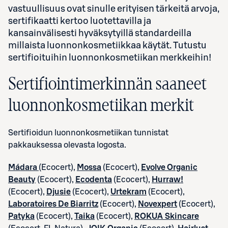
vastuullisuus ovat sinulle erityisen tärkeitä arvoja,
sertifikaatti kertoo luotettavilla ja
kansainvälisesti hyväksytyillä standardeilla
millaista luonnonkosmetiikkaa käytät. Tutustu
sertifioituihin luonnonkosmetiikan merkkeihin!
Sertifiointimerkinnän saaneet
luonnonkosmetiikan merkit
Sertifioidun luonnonkosmetiikan tunnistat
pakkauksessa olevasta logosta.
Mádara
(Ecocert),
Mossa
(Ecocert),
Evolve Organic
Beauty
(Ecocert),
Ecodenta
(Ecocert),
Hurraw!
(Ecocert),
Djusie
(Ecocert),
Urtekram
(Ecocert),
Laboratoires De Biarritz
(Ecocert),
Novexpert
(Ecocert),
Patyka
(Ecocert),
Taika
(Ecocert),
ROKUA Skincare