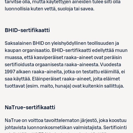
tarvitse olla, mutta käytettyjen aineiden tulee silti olla
luonnollisia kuten vettä, suoloja tai savea.
BHID-sertifikaatti
Saksalainen BHID on yleishyödyllinen teollisuuden ja
kaupan organisaatio. BHID-sertifikaatti edellyttää muun
muassa, että kasviperäiset raaka-aineet ovat peräisin
sertifioidusta orgaanisesta raaka-aineesta. Vuodesta
1997 alkaen raaka-aineita, jotka on testattu eläimillä, ei
saa käyttää. Eläinperäiset raaka-aineet, joita eläimet
tuottavat (esim. maito, hunaja) ovat kuitenkin sallittuja.
NaTrue-sertifikaatti
NaTrue on voittoa tavoittelematon järjestö, joka koostuu
johtavista luonnonkosmetiikan valmistajista. Sertifiointi