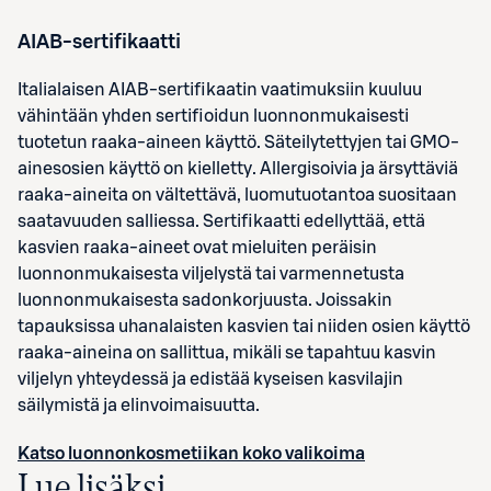
AIAB-sertifikaatti
Italialaisen AIAB-sertifikaatin vaatimuksiin kuuluu
vähintään yhden sertifioidun luonnonmukaisesti
tuotetun raaka-aineen käyttö. Säteilytettyjen tai GMO-
ainesosien käyttö on kielletty. Allergisoivia ja ärsyttäviä
raaka-aineita on vältettävä, luomutuotantoa suositaan
saatavuuden salliessa. Sertifikaatti edellyttää, että
kasvien raaka-aineet ovat mieluiten peräisin
luonnonmukaisesta viljelystä tai varmennetusta
luonnonmukaisesta sadonkorjuusta. Joissakin
tapauksissa uhanalaisten kasvien tai niiden osien käyttö
raaka-aineina on sallittua, mikäli se tapahtuu kasvin
viljelyn yhteydessä ja edistää kyseisen kasvilajin
säilymistä ja elinvoimaisuutta.
Katso luonnonkosmetiikan koko valikoima
Lue lisäksi