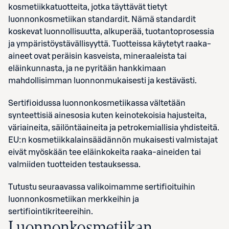
kosmetiikkatuotteita, jotka täyttävät tietyt
luonnonkosmetiikan standardit. Nämä standardit
koskevat luonnollisuutta, alkuperää, tuotantoprosessia
ja ympäristöystävällisyyttä. Tuotteissa käytetyt raaka-
aineet ovat peräisin kasveista, mineraaleista tai
eläinkunnasta, ja ne pyritään hankkimaan
mahdollisimman luonnonmukaisesti ja kestävästi.
Sertifioidussa luonnonkosmetiikassa vältetään
synteettisiä ainesosia kuten keinotekoisia hajusteita,
väriaineita, säilöntäaineita ja petrokemiallisia yhdisteitä.
EU:n kosmetiikkalainsäädännön mukaisesti v
almistajat
eivät myöskään tee eläinkokeita raaka-aineiden tai
valmiiden tuotteiden testauksessa.
Tutustu seuraavassa valikoimamme sertifioituihin
luonnonkosmetiikan merkkeihin ja
sertifiointikriteereihin.
Luonnonkosmetiikan