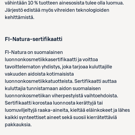
vähintään 10 % tuotteen ainesosista tulee olla luomua.
Järjestö edistää myös vihreiden teknologioiden
kehittämistä.
FI-Natura-sertifikaatti
FI-Natura on suomalainen
luonnonkosmetiikkasertifikaatti ja voittoa
tavoittelematon yhdistys, joka tarjoaa kuluttajille
vakuuden aidoista kotimaisista
luonnonkosmetiikkatuotteista. Sertifikaatti auttaa
kuluttajia tunnistamaan aidon suomalaisen
luonnonkosmetiikan viherpestyistä vaihtoehdoista.
Sertifikaatti korostaa luonnosta kerättyjä tai
luomuviljeltyjä raaka-aineita, kieltää eläinkokeet ja lähes
kaikki synteettiset aineet sekä suosii kierrätettäviä
pakkauksia.