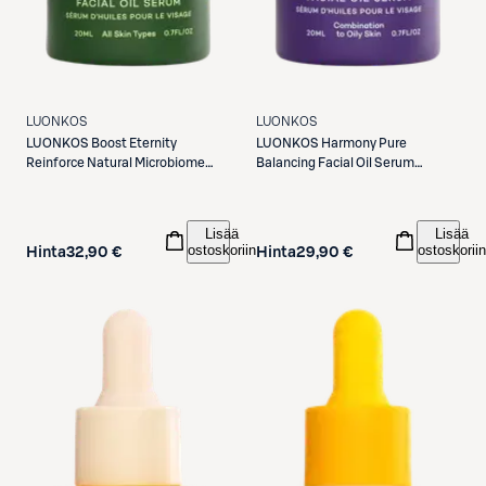
LUONKOS
LUONKOS
LUONKOS
Boost Eternity
LUONKOS
Harmony Pure
Reinforce Natural Microbiome
Balancing Facial Oil Serum
Facial Oil Serum öljyseerumi 20 ml
öljyseerumi 20 ml
Lisää
Lisää
ostoskoriin
ostoskoriin
Hinta
32,90 €
Hinta
29,90 €