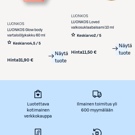
LUONKOS
LUONKOS
Loved
LUONKOS
valkosuklaabalsami 10 ml
LUONKOS
Glow body
vartaloöljykakku 60 ml
Keskiarvo
2 / 5
Keskiarvo
4,5 / 5
Näytä
Hinta
11,50 €
tuote
Näytä
Hinta
31,90 €
tuote
Luotettava
Ilmainen toimitus yli
kotimainen
600 myymälään
verkkokauppa