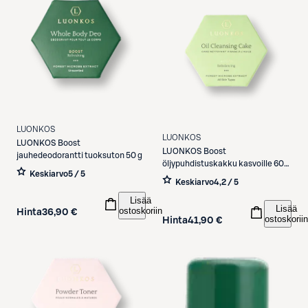
LUONKOS
LUONKOS
LUONKOS
Boost
LUONKOS
Boost
jauhedeodorantti tuoksuton 50 g
öljypuhdistuskakku kasvoille 60
Keskiarvo
5 / 5
ml
Keskiarvo
4,2 / 5
Lisää
Lisää
ostoskoriin
Hinta
36,90 €
ostoskoriin
Hinta
41,90 €