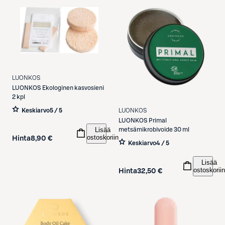
LUONKOS
LUONKOS
Ekologinen kasvosieni
2 kpl
LUONKOS
Keskiarvo
5 / 5
LUONKOS
Primal
Lisää
metsämikrobivoide 30 ml
ostoskoriin
Hinta
8,90 €
Keskiarvo
4 / 5
Lisää
ostoskoriin
Hinta
32,50 €