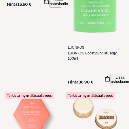
ostoskoriin
Hinta
15,50 €
LUONKOS
LUONKOS
Boost puhdistusöljy
100ml
Lisää
ostoskoriin
Hinta
36,90 €
Tarkista myymäläsaatavuus
Tarkista myymäläsaatavuus