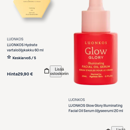
LUONKOS
LUONKOS
Hydrate
vartaloöljykakku 60 ml
Keskiarvo
5 / 5
Lisää
ostoskoriin
Hinta
29,90 €
LUONKOS
LUONKOS
Glow Glory Illuminating
Facial Oil Serum öljyseerumi 20 ml
Lisää