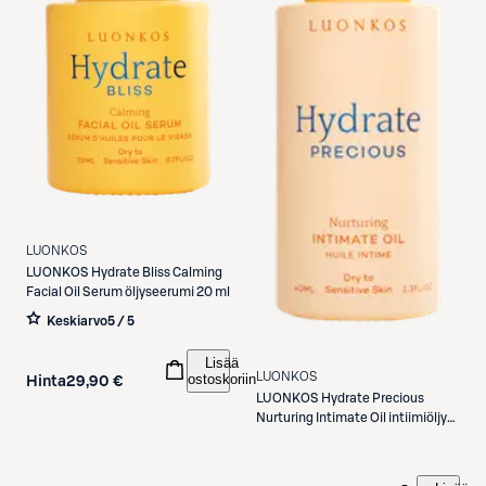
LUONKOS
LUONKOS
Hydrate Bliss Calming
Facial Oil Serum öljyseerumi 20 ml
Keskiarvo
5 / 5
Lisää
LUONKOS
ostoskoriin
Hinta
29,90 €
LUONKOS
Hydrate Precious
Nurturing Intimate Oil intiimiöljy
40 ml