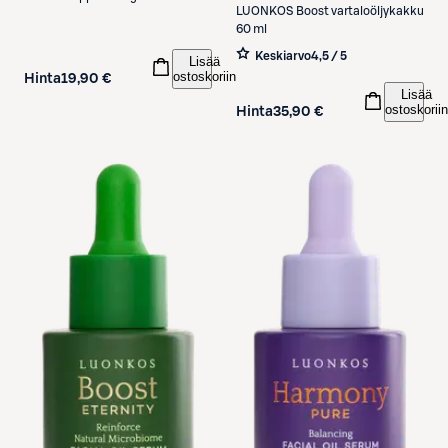
LUONKOS
Boost vartaloöljykakku
60 ml
Keskiarvo
4,5 / 5
Lisää
ostoskoriin
Hinta
19,90 €
Lisää
ostoskoriin
Hinta
35,90 €