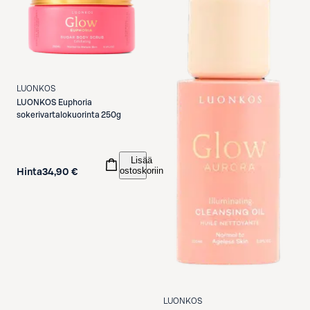
LUONKOS
LUONKOS
Euphoria
sokerivartalokuorinta 250g
Lisää
ostoskoriin
Hinta
34,90 €
LUONKOS