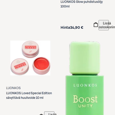
LUONKOS
Glow puhdistusöljy
100ml
Lisää
ostoskoriin
Hinta
34,90 €
LUONKOS
LUONKOS
Loved Special Edition
sävyttävä huulivoide 10 ml
Lisää