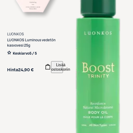
LUONKOS
LUONKOS
Luminous vedetön
kasvovesi 25g
Keskiarvo
5 / 5
Lisää
ostoskoriin
Hinta
24,90 €