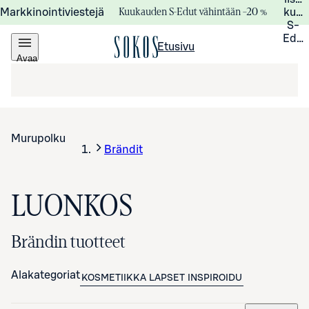
Kuukauden S-Edut vähintään –20 %
Markkinointiviestejä
kuuk
S-
Edui
Etusivu
Avaa
valikko
Murupolku
Brändit
LUONKOS
Brändin tuotteet
Alakategoriat
KOSMETIIKKA
LAPSET
INSPIROIDU