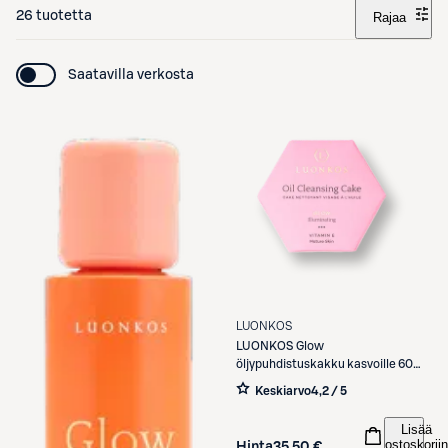
26 tuotetta
Rajaa
Saatavilla verkosta
LUONKOS
LUONKOS
Glow
öljypuhdistuskakku kasvoille 60
ml
Keskiarvo
4,2 / 5
Lisää
ostoskoriin
Hinta
35,50 €