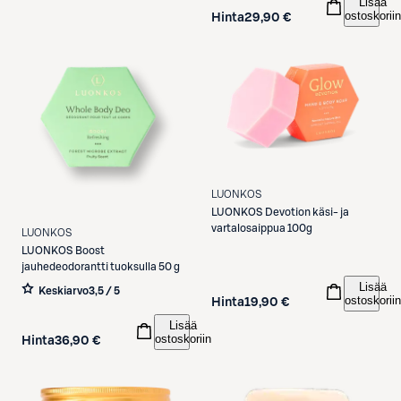
Lisää
ostoskoriin
Hinta
29,90 €
LUONKOS
LUONKOS
Devotion käsi- ja
vartalosaippua 100g
LUONKOS
LUONKOS
Boost
jauhedeodorantti tuoksulla 50 g
Lisää
Keskiarvo
3,5 / 5
ostoskoriin
Hinta
19,90 €
Lisää
ostoskoriin
Hinta
36,90 €