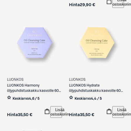
ostoskoriin
Hinta
29,90 €
LUONKOS
LUONKOS
LUONKOS
Harmony
LUONKOS
Hydrate
öljypuhdistuskakku kasvoille 60
öljypuhdistuskakku kasvoille 60
ml
ml
Keskiarvo
4,6 / 5
Keskiarvo
4,4 / 5
Lisää
Lisää
ostoskoriin
ostoskoriin
Hinta
35,50 €
Hinta
35,50 €