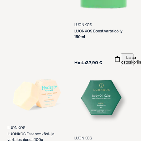
LUONKOS
LUONKOS
Boost vartaloöljy
150ml
Lisää
ostoskoriin
Hinta
32,90 €
LUONKOS
LUONKOS
Essence käsi- ja
LUONKOS
vartalosaippua 100g