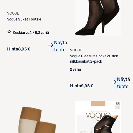
VOGUE
Vogue
Sukat Footsie
Keskiarvo
4 / 5
,
2 väriä
Näytä
Hinta
8,95 €
tuote
VOGUE
Vogue
Pleasure Socks 20 den
nilkkasukat 2-pack
2 väriä
Näytä
Hinta
9,95 €
tuote