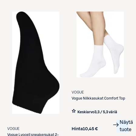
VOGUE
Vogue
Nilkkasukat Comfort Top
Keskiarvo
3,3 / 5
,
3 väriä
Näytä
Hinta
10,45 €
VOGUE
tuote
Vogue
Lyocell sneakersukat 2-