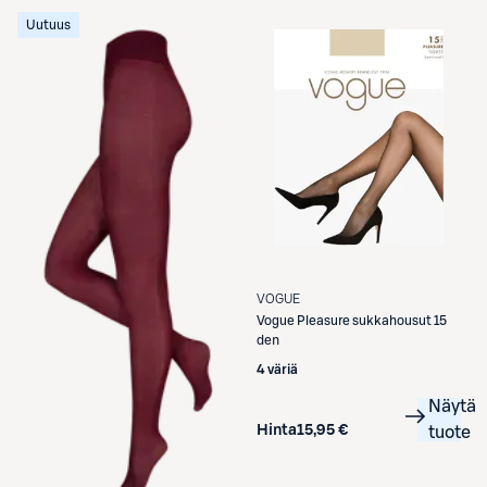
Uutuus
VOGUE
Vogue
Pleasure sukkahousut 15
den
4 väriä
Näytä
Hinta
15,95 €
tuote