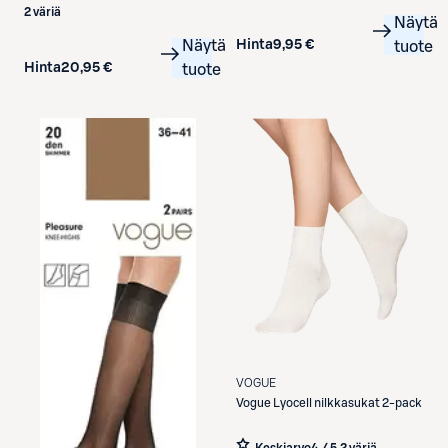
2 väriä
Näytä
Hinta
9,95 €
Näytä
tuote
Hinta
20,95 €
tuote
VOGUE
Vogue
Lyocell nilkkasukat 2-pack
Keskiarvo
4 / 5
,
2 väriä