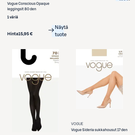
Vogue
Conscious Opaque
leggingsit 80 den
1 väriä
Näytä
Hinta
15,95 €
tuote
VOGUE
Vogue
Sideria sukkahousut 17 den