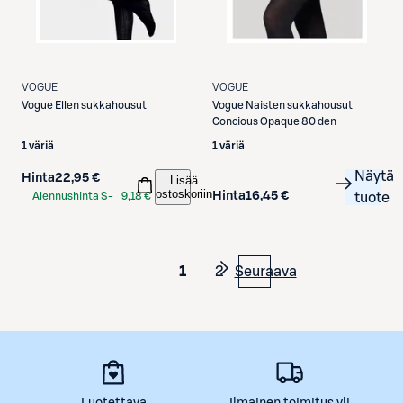
VOGUE
VOGUE
Vogue
Ellen sukkahousut
Vogue
Naisten sukkahousut
Concious Opaque 80 den
1 väriä
1 väriä
Näytä
Hinta
22,95 €
Lisää
ostoskoriin
Hinta
16,45 €
Alennushinta S-
9,18 €
tuote
Etukortilla
1
2
Seuraava
Luotettava
Ilmainen toimitus yli