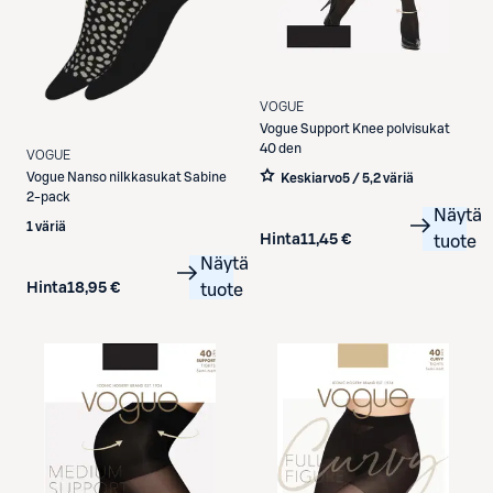
VOGUE
Vogue
Support Knee polvisukat
40 den
VOGUE
Vogue
Nanso nilkkasukat Sabine
Keskiarvo
5 / 5
,
2 väriä
2-pack
Näytä
1 väriä
Hinta
11,45 €
tuote
Näytä
Hinta
18,95 €
tuote