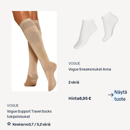
Etukortilla
VOGUE
Vogue
Sneakersukat Anna
2 väriä
Näytä
Hinta
8,95 €
tuote
VOGUE
Vogue
Support Travel Socks
tukipolvisukat
Keskiarvo
3,7 / 5
,
2 väriä