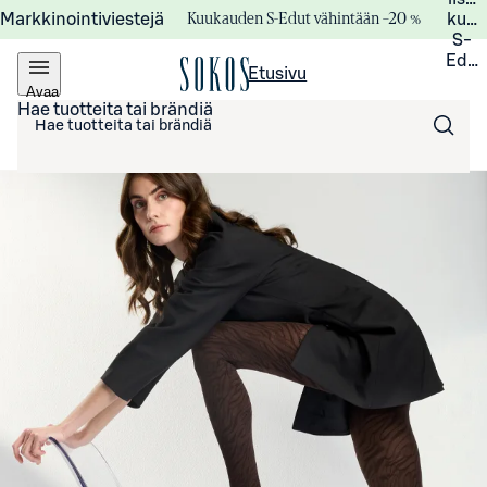
Kuukauden S-Edut vähintään –20 %
Markkinointiviestejä
kuuk
S-
Edui
Etusivu
Avaa
valikko
Hae tuotteita tai brändiä