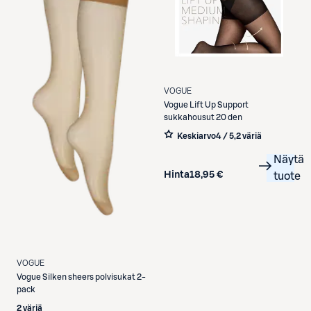
VOGUE
Vogue
Lift Up Support
sukkahousut 20 den
Keskiarvo
4 / 5
,
2 väriä
Näytä
Hinta
18,95 €
tuote
VOGUE
Vogue
Silken sheers polvisukat 2-
pack
2 väriä