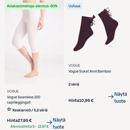
Asiakasomistaja-alennus
−50%
Uutuus
VOGUE
Vogue
Sukat Anni Bamboo
2 väriä
VOGUE
Näytä
Vogue
Seamless 100
Hinta
10,95 €
tuote
caprileggingsit
Keskiarvo
3 / 5
,
2 väriä
Näytä
Hinta
27,95 €
Alennushinta S-
13,97 €
tuote