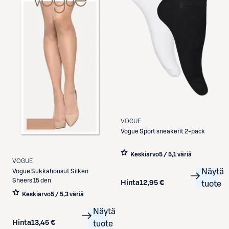
VOGUE
Vogue
Sport sneakerit 2-pack
Keskiarvo
5 / 5
,
1 väriä
VOGUE
Näytä
Vogue
Sukkahousut Silken
Sheers 15 den
Hinta
12,95 €
tuote
Keskiarvo
5 / 5
,
3 väriä
Näytä
Hinta
13,45 €
tuote