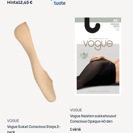
Hinta
12,45 €
tuote
VOGUE
Vogue
Naisten sukkahousut
VOGUE
Conscious Opaque 40 den
Vogue
Sukat Conscious Steps 2-
1 väriä
pack