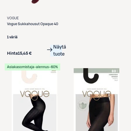
VOGUE
Vogue
Sukkahousut Opaque 40
1 väriä
Näytä
Hinta
15,45 €
tuote
Asiakasomistaja-alennus
−60%