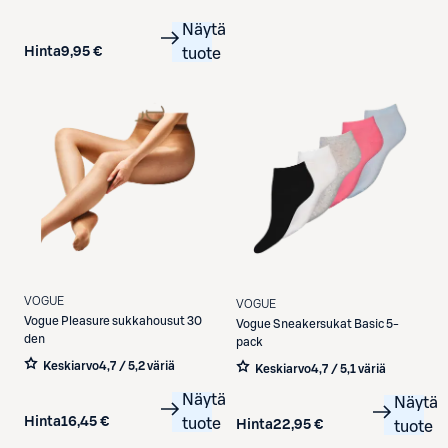
Näytä
Hinta
9,95 €
tuote
VOGUE
VOGUE
Vogue
Pleasure sukkahousut 30
Vogue
Sneakersukat Basic 5-
den
pack
Keskiarvo
4,7 / 5
,
2 väriä
Keskiarvo
4,7 / 5
,
1 väriä
Näytä
Näytä
Hinta
16,45 €
tuote
Hinta
22,95 €
tuote