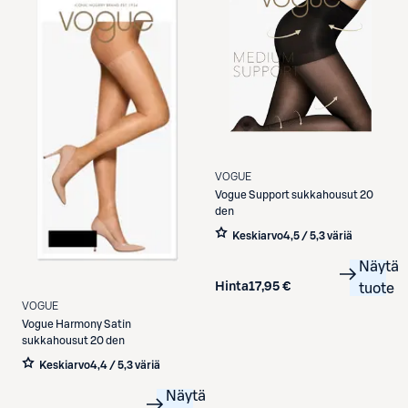
VOGUE
Vogue
Support sukkahousut 20
den
Keskiarvo
4,5 / 5
,
3 väriä
Näytä
Hinta
17,95 €
tuote
VOGUE
Vogue
Harmony Satin
sukkahousut 20 den
Keskiarvo
4,4 / 5
,
3 väriä
Näytä