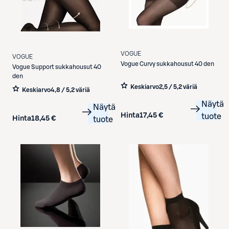
VOGUE
VOGUE
Vogue
Curvy sukkahousut 40 den
Vogue
Support sukkahousut 40
den
Keskiarvo
2,5 / 5
,
2 väriä
Keskiarvo
4,8 / 5
,
2 väriä
Näytä
Näytä
Hinta
17,45 €
tuote
Hinta
18,45 €
tuote