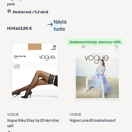
pack
Keskiarvo
3 / 5
,
2 väriä
Näytä
Hinta
13,95 €
tuote
Asiakasomistaja-alennus
−40%
VOGUE
VOGUE
Vogue
Silky Stay Up 20 den stay
Vogue
Lena 60 sukkahousut
upit