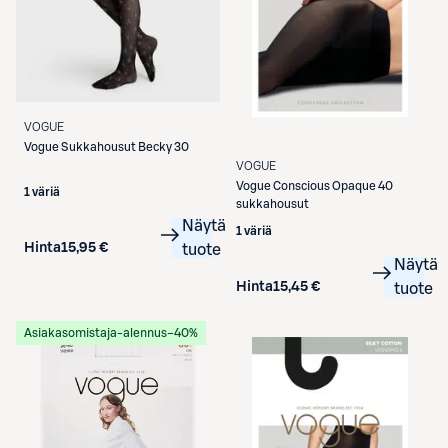
VOGUE
Vogue
Sukkahousut Becky 30
VOGUE
Vogue
Conscious Opaque 40
1 väriä
sukkahousut
Näytä
1 väriä
Hinta
15,95 €
tuote
Näytä
Hinta
15,45 €
tuote
Asiakasomistaja-alennus
−40%