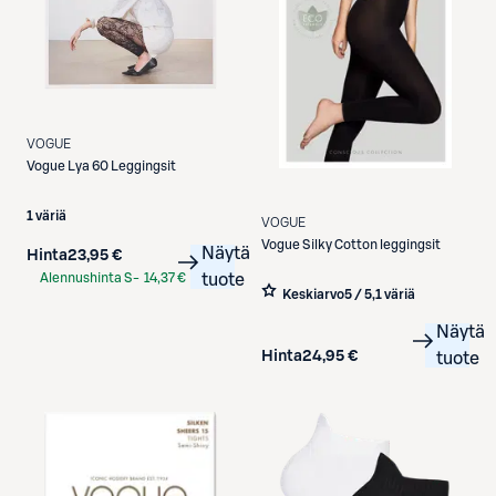
VOGUE
Vogue
Lya 60 Leggingsit
1 väriä
VOGUE
Vogue
Silky Cotton leggingsit
Näytä
Hinta
23,95 €
Alennushinta S-
14,37 €
tuote
Keskiarvo
5 / 5
,
1 väriä
Etukortilla
Näytä
Hinta
24,95 €
tuote