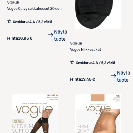
VOGUE
Vogue
Curvy sukkahousut 20 den
Keskiarvo
4,4 / 5
,
2 väriä
Näytä
Hinta
16,95 €
tuote
VOGUE
Vogue
Nilkkasukat
Keskiarvo
4,8 / 5
,
3 väriä
Näytä
Hinta
13,45 €
tuote