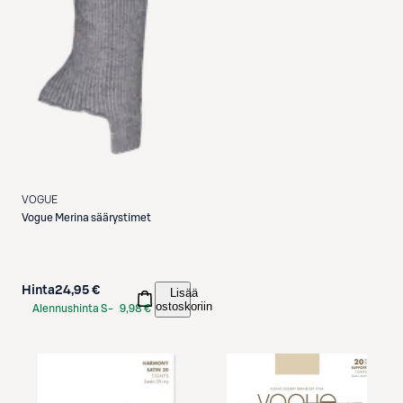
VOGUE
Vogue
Merina säärystimet
Hinta
24,95 €
Lisää
ostoskoriin
Alennushinta S-
9,98 €
Etukortilla