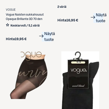
2 väriä
VOGUE
Vogue
Naisten sukkahousut
Näytä
Opaque Brillante 3D 70 den
Hinta
16,95 €
tuote
Keskiarvo
5 / 5
,
1 väriä
Näytä
Hinta
19,95 €
tuote