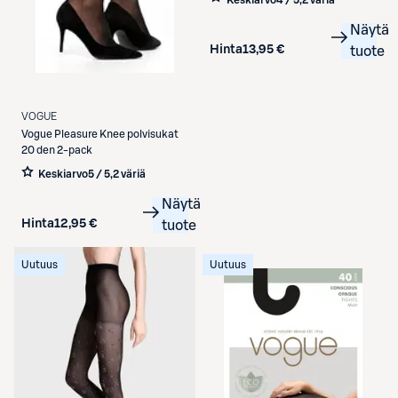
Näytä
Hinta
13,95 €
tuote
VOGUE
Vogue
Pleasure Knee polvisukat
20 den 2-pack
Keskiarvo
5 / 5
,
2 väriä
Näytä
Hinta
12,95 €
tuote
Uutuus
Uutuus