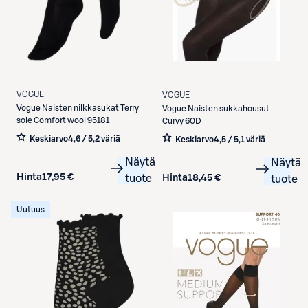
VOGUE
VOGUE
Vogue
Naisten nilkkasukat Terry
Vogue
Naisten sukkahousut
sole Comfort wool 95181
Curvy 60D
Keskiarvo
4,6 / 5
,
2 väriä
Keskiarvo
4,5 / 5
,
1 väriä
Näytä
Näytä
Hinta
17,95 €
tuote
Hinta
18,45 €
tuote
Uutuus