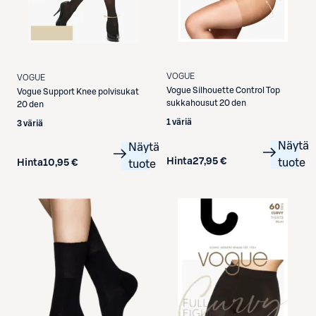
VOGUE
VOGUE
Vogue
Silhouette Control Top
Vogue
Support Knee polvisukat
sukkahousut 20 den
20 den
1 väriä
3 väriä
Näytä
Näytä
Hinta
27,95 €
tuote
Hinta
10,95 €
tuote