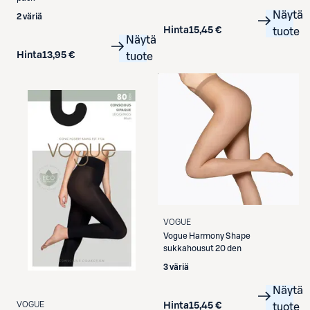
Näytä
2 väriä
Hinta
15,45 €
tuote
Näytä
Hinta
13,95 €
tuote
VOGUE
Vogue
Harmony Shape
sukkahousut 20 den
3 väriä
Näytä
VOGUE
Hinta
15,45 €
tuote