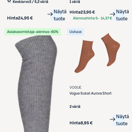
Keskiarvo
3 / 5
,
2 väriä
1 väriä
Näytä
Näytä
Hinta
23,95 €
Hinta
24,95 €
tuote
Alennushinta S-
14,37 €
tuote
Etukortilla
Asiakasomistaja-alennus
−60%
Uutuus
VOGUE
Vogue
Sukat Aurora Short
2 väriä
Näytä
Hinta
8,95 €
tuote