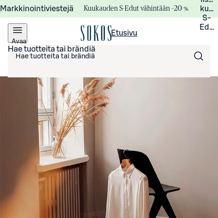
Kuukauden S-Edut vähintään –20 %
Markkinointiviestejä
kuuk
S-
Edui
Etusivu
Avaa
valikko
Hae tuotteita tai brändiä