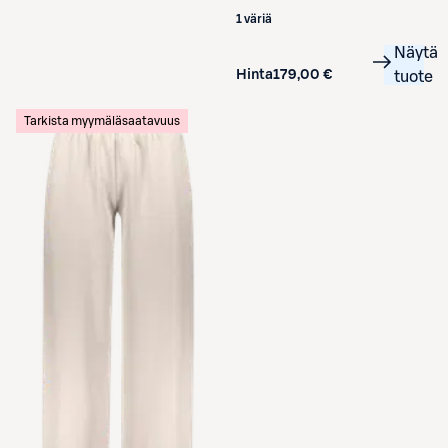
1 väriä
Näytä
Hinta
179,00 €
tuote
Tarkista myymäläsaatavuus