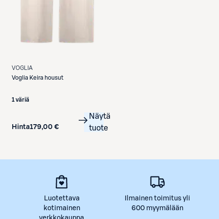
VOGLIA
Voglia
Keira housut
1 väriä
Näytä
Hinta
179,00 €
tuote
Luotettava
Ilmainen toimitus yli
kotimainen
600 myymälään
verkkokauppa