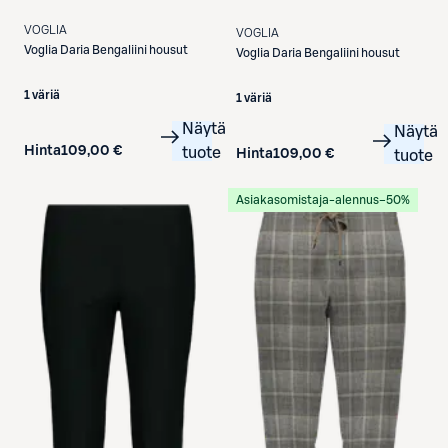
VOGLIA
VOGLIA
Voglia
Daria Bengaliini housut
Voglia
Daria Bengaliini housut
1 väriä
1 väriä
Näytä
Näytä
Hinta
109,00 €
tuote
Hinta
109,00 €
tuote
Asiakasomistaja-alennus
−50%