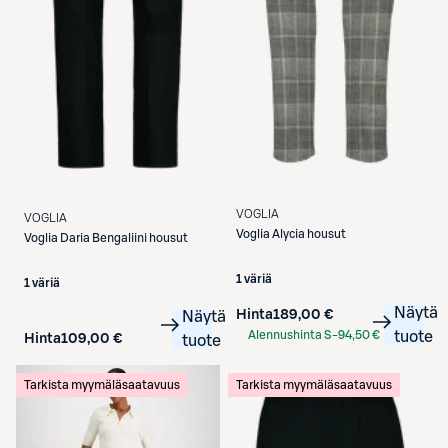
VOGLIA
VOGLIA
Voglia
Alycia housut
Voglia
Daria Bengaliini housut
1 väriä
1 väriä
Näytä
Hinta
189,00 €
Näytä
Alennushinta S-
94,50 €
tuote
Hinta
109,00 €
tuote
Etukortilla
Tarkista myymäläsaatavuus
Tarkista myymäläsaatavuus