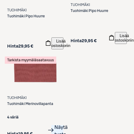
TUOHIMÄKI
TUOHIMÄKI
Tuohimäki
Pipo Huurre
Tuohimäki
Pipo Huurre
Lisää
ostoskoriin
Hinta
29,95 €
Lisää
ostoskoriin
Hinta
29,95 €
Tarkista myymäläsaatavuus
TUOHIMÄKI
Tuohimäki
Merinovillapanta
4 väriä
Näytä