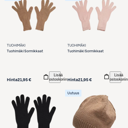
TUOHIMÄKI
TUOHIMÄKI
Tuohimäki
Sormikkaat
Tuohimäki
Sormikkaat
Lisää
Lisää
ostoskoriin
ostoskoriin
Hinta
21,95 €
Hinta
21,95 €
Uutuus