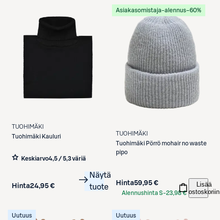
Asiakasomistaja-alennus
−60%
TUOHIMÄKI
TUOHIMÄKI
Tuohimäki
Kauluri
Tuohimäki
Pörrö mohair no waste
pipo
Keskiarvo
4,5 / 5
,
3 väriä
Näytä
Hinta
59,95 €
Lisää
Hinta
24,95 €
tuote
ostoskoriin
Alennushinta S-
23,98 €
Etukortilla
Uutuus
Uutuus