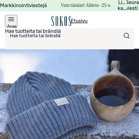
Lisätied
Seur
Vain tänään! Åhléns –25 %
Markkinointiviestejä
kampanj
viesti
Etusivu
Avaa
valikko
Hae tuotteita tai brändiä