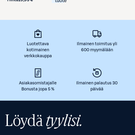
Hinta
19,95 €
tuote
Luotettava
Ilmainen toimitus yli
kotimainen
600 myymälään
verkkokauppa
Asiakasomistajalle
Ilmainen palautus 30
Bonusta jopa 5 %
päivää
Löydä
tyylisi.