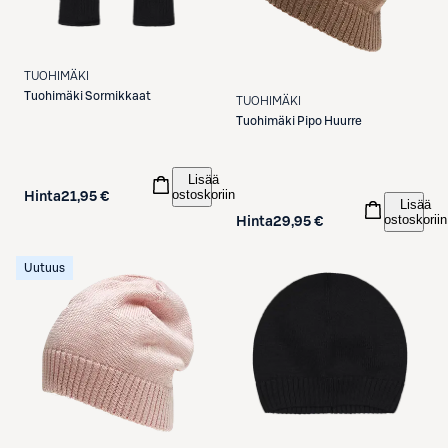
TUOHIMÄKI
Tuohimäki
Sormikkaat
TUOHIMÄKI
Tuohimäki
Pipo Huurre
Lisää
ostoskoriin
Hinta
21,95 €
Lisää
ostoskoriin
Hinta
29,95 €
Uutuus