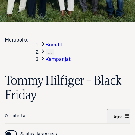
Murupolku
Brändit
…
Kampanjat
Tommy Hilfiger – Black
Friday
0 tuotetta
Rajaa
Saatavilla verkosta