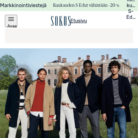
Kuukauden S-Edut vähintään –20 %
Markkinointiviestejä
kuuk
S-
Edui
Etusivu
Avaa
valikko