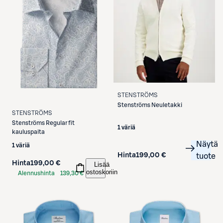
STENSTRÖMS
Stenströms
Neuletakki
STENSTRÖMS
Stenströms
Regular fit
1 väriä
kauluspaita
Näytä
1 väriä
Hinta
199,00 €
tuote
Hinta
199,00 €
Lisää
ostoskoriin
Alennushinta
139,30 €
S-Etukortilla