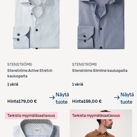
STENSTRÖMS
STENSTRÖMS
Stenströms
Active Stretch
Stenströms
Slimline kauluspaita
kauluspaita
1 väriä
1 väriä
Näytä
Näytä
Hinta
179,00 €
Hinta
159,00 €
tuote
tuote
Tarkista myymäläsaatavuus
Tarkista myymäläsaatavuus