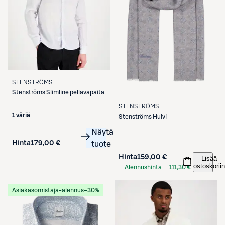
STENSTRÖMS
Stenströms
Slimline pellavapaita
STENSTRÖMS
1 väriä
Stenströms
Huivi
Näytä
Hinta
179,00 €
tuote
Hinta
159,00 €
Lisää
ostoskoriin
Alennushinta
111,30 €
S-Etukortilla
Asiakasomistaja-alennus
−30%