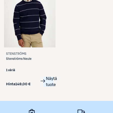
STENSTRÖMS
Stenströms
Neule
1 väriä
Näytä
Hinta
149,00 €
tuote