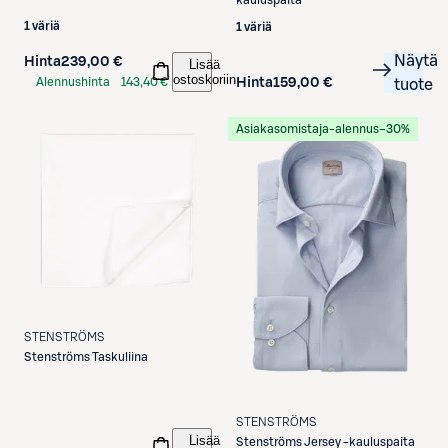
kauluspaita
1 väriä
1 väriä
Näytä
Hinta
239,00 €
Lisää
ostoskoriin
Alennushinta
143,40 €
Hinta
159,00 €
tuote
S-Etukortilla
Asiakasomistaja-alennus
−30%
STENSTRÖMS
Stenströms
Taskuliina
STENSTRÖMS
Lisää
Stenströms
Jersey -kauluspaita