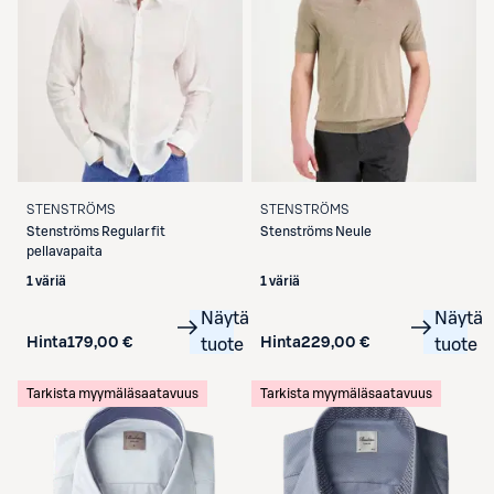
STENSTRÖMS
STENSTRÖMS
Stenströms
Regular fit
Stenströms
Neule
pellavapaita
1 väriä
1 väriä
Näytä
Näytä
Hinta
179,00 €
Hinta
229,00 €
tuote
tuote
Tarkista myymäläsaatavuus
Tarkista myymäläsaatavuus