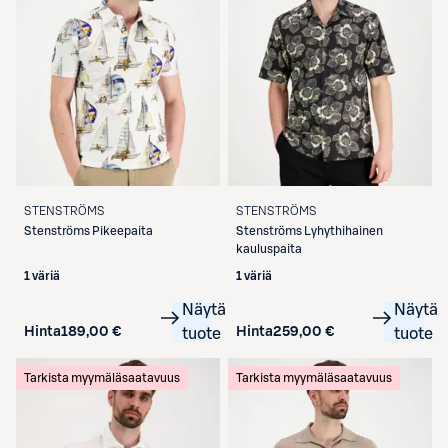
STENSTRÖMS
STENSTRÖMS
Stenströms
Pikeepaita
Stenströms
Lyhythihainen
kauluspaita
1 väriä
1 väriä
Näytä
Näytä
Hinta
189,00 €
Hinta
259,00 €
tuote
tuote
Tarkista myymäläsaatavuus
Tarkista myymäläsaatavuus