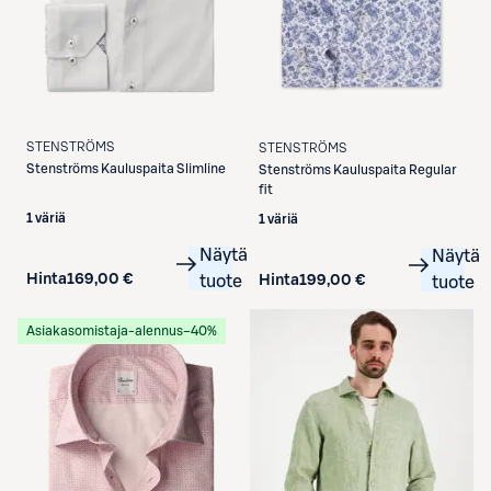
STENSTRÖMS
STENSTRÖMS
Stenströms
Kauluspaita Slimline
Stenströms
Kauluspaita Regular
fit
1 väriä
1 väriä
Näytä
Näytä
Hinta
169,00 €
tuote
Hinta
199,00 €
tuote
Asiakasomistaja-alennus
−40%