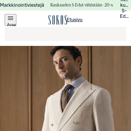
Kuukauden S-Edut vähintään –20 %
Markkinointiviestejä
kuuk
S-
Edui
Etusivu
Avaa
valikko