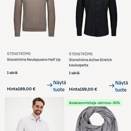
STENSTRÖMS
STENSTRÖMS
Stenströms
Neulepusero Half zip
Stenströms
Active Stretch
kauluspaita
1 väriä
1 väriä
Näytä
Näytä
Hinta
199,00 €
tuote
Hinta
159,00 €
tuote
Asiakasomistaja-alennus
−30%