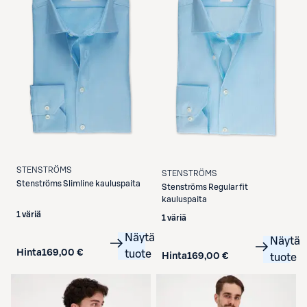
STENSTRÖMS
STENSTRÖMS
Stenströms
Slimline kauluspaita
Stenströms
Regular fit
kauluspaita
1 väriä
1 väriä
Näytä
Näytä
Hinta
169,00 €
tuote
Hinta
169,00 €
tuote