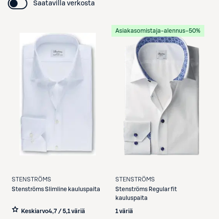
Saatavilla verkosta
Asiakasomistaja-alennus
−50%
STENSTRÖMS
STENSTRÖMS
Stenströms
Slimline kauluspaita
Stenströms
Regular fit
kauluspaita
Keskiarvo
4,7 / 5
,
1 väriä
1 väriä