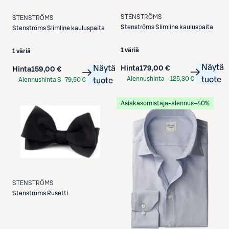
STENSTRÖMS
STENSTRÖMS
Stenströms
Slimline kauluspaita
Stenströms
Slimline kauluspaita
1 väriä
1 väriä
Näytä
Näytä
Hinta
179,00 €
Hinta
159,00 €
Alennushinta
125,30 €
tuote
Alennushinta S-
79,50 €
tuote
S-Etukortilla
Etukortilla
Asiakasomistaja-alennus
−40%
STENSTRÖMS
Stenströms
Rusetti