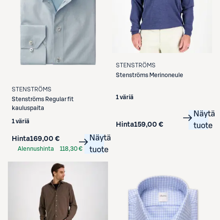
STENSTRÖMS
Stenströms
Merinoneule
STENSTRÖMS
1 väriä
Stenströms
Regular fit
kauluspaita
Näytä
1 väriä
Hinta
159,00 €
tuote
Näytä
Hinta
169,00 €
Alennushinta
118,30 €
tuote
S-Etukortilla