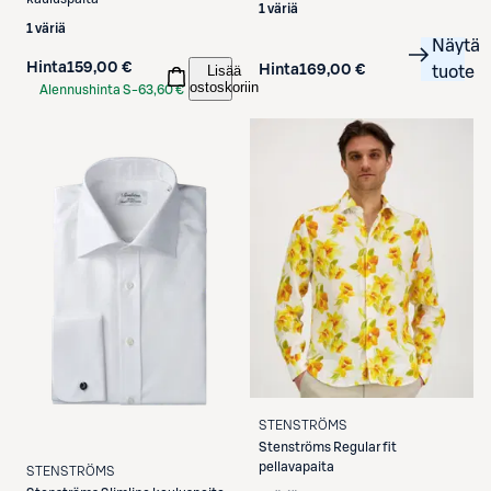
1 väriä
1 väriä
Näytä
Hinta
159,00 €
Lisää
Hinta
169,00 €
tuote
ostoskoriin
Alennushinta S-
63,60 €
Etukortilla
STENSTRÖMS
Stenströms
Regular fit
pellavapaita
STENSTRÖMS