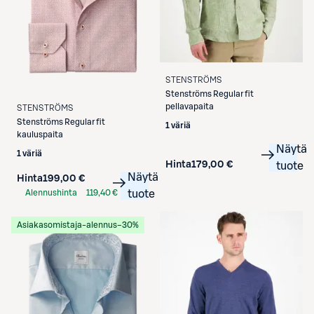
STENSTRÖMS
Stenströms
Regular fit
pellavapaita
STENSTRÖMS
Stenströms
Regular fit
1 väriä
kauluspaita
Näytä
1 väriä
Hinta
179,00 €
tuote
Näytä
Hinta
199,00 €
Alennushinta
119,40 €
tuote
S-Etukortilla
Asiakasomistaja-alennus
−30%