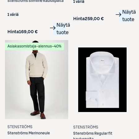
Stenströms
Slimline kauluspaita
1 väriä
Näytä
1 väriä
Hinta
259,00 €
tuote
Näytä
Hinta
169,00 €
tuote
Asiakasomistaja-alennus
−40%
STENSTRÖMS
STENSTRÖMS
Stenströms
Merinoneule
Stenströms
Regular fit