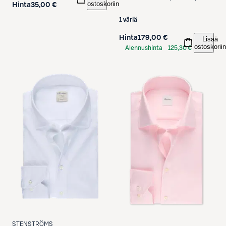
ostoskoriin
Hinta
35,00 €
1 väriä
Hinta
179,00 €
Lisää
ostoskoriin
Alennushinta
125,30 €
S-Etukortilla
STENSTRÖMS