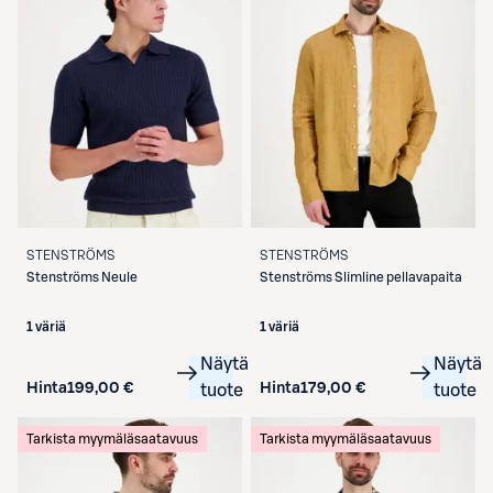
STENSTRÖMS
STENSTRÖMS
Stenströms
Neule
Stenströms
Slimline pellavapaita
1 väriä
1 väriä
Näytä
Näytä
Hinta
199,00 €
Hinta
179,00 €
tuote
tuote
Tarkista myymäläsaatavuus
Tarkista myymäläsaatavuus