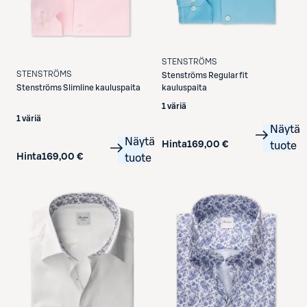
STENSTRÖMS
STENSTRÖMS
Stenströms
Regular fit
kauluspaita
Stenströms
Slimline kauluspaita
1 väriä
1 väriä
Näytä
Näytä
Hinta
169,00 €
tuote
Hinta
169,00 €
tuote