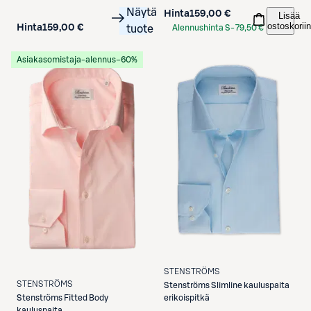
Näytä
Hinta
159,00 €
Lisää
ostoskoriin
Hinta
159,00 €
tuote
Alennushinta S-
79,50 €
Etukortilla
Asiakasomistaja-alennus
−60%
STENSTRÖMS
STENSTRÖMS
Stenströms
Slimline kauluspaita
Stenströms
Fitted Body
erikoispitkä
kauluspaita