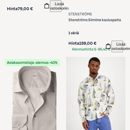
Lisää
ostoskoriin
Hinta
79,00 €
STENSTRÖMS
Stenströms
Slimline kauluspaita
1 väriä
Hinta
159,00 €
Lisää
ostoskoriin
Alennushinta S-
95,40 €
Etukortilla
Asiakasomistaja-alennus
−40%