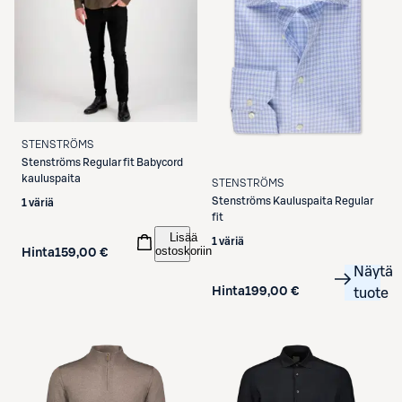
STENSTRÖMS
Stenströms
Regular fit Babycord
kauluspaita
STENSTRÖMS
Stenströms
Kauluspaita Regular
1 väriä
fit
Lisää
1 väriä
ostoskoriin
Hinta
159,00 €
Näytä
Hinta
199,00 €
tuote