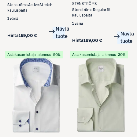
STENSTRÖMS
Stenströms
Active Stretch
Stenströms
Regular fit
kauluspaita
kauluspaita
1 väriä
1 väriä
Näytä
Näytä
Hinta
159,00 €
tuote
Hinta
169,00 €
tuote
Asiakasomistaja-alennus
−50%
Asiakasomistaja-alennus
−30%