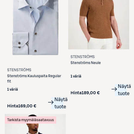
STENSTRÖMS
Stenströms
Neule
STENSTRÖMS
Stenströms
Kauluspaita Regular
1 väriä
fit
Näytä
1 väriä
Hinta
189,00 €
tuote
Näytä
Hinta
169,00 €
tuote
Tarkista myymäläsaatavuus