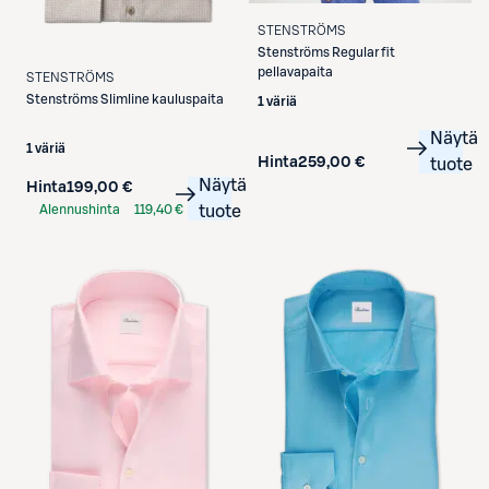
STENSTRÖMS
Stenströms
Regular fit
pellavapaita
STENSTRÖMS
Stenströms
Slimline kauluspaita
1 väriä
Näytä
1 väriä
Hinta
259,00 €
tuote
Näytä
Hinta
199,00 €
Alennushinta
119,40 €
tuote
S-Etukortilla