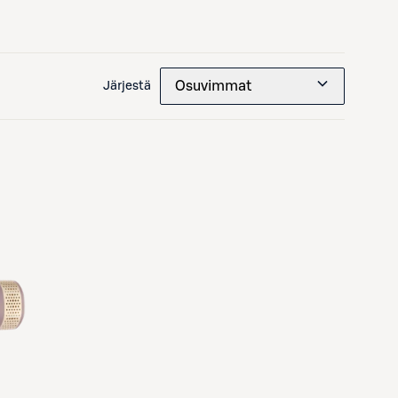
Osuvimmat
Järjestä