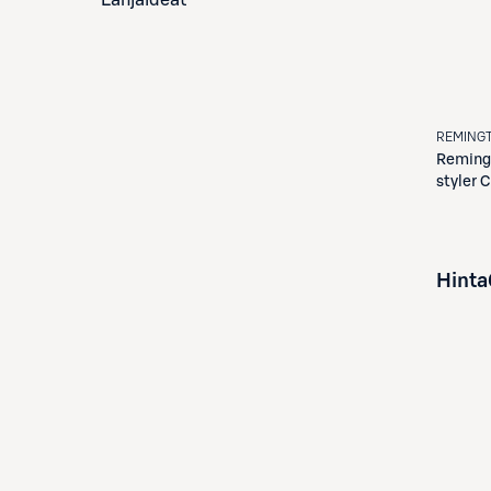
Lahjaideat
REMING
Reming
styler 
Hinta