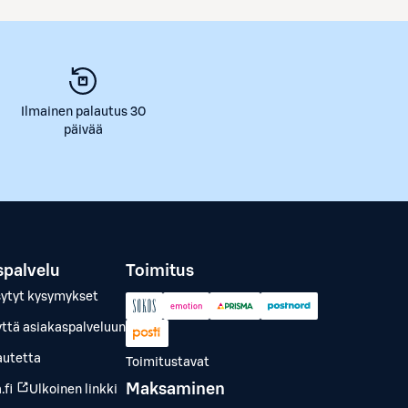
Ilmainen palautus 30
päivää
spalvelu
Toimitus
sytyt kysymykset
yttä asiakaspalveluun
autetta
Toimitustavat
Maksaminen
.fi
Ulkoinen linkki