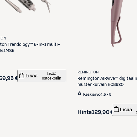
TON
ton
Trendology™ 5-in-1 multi-
CI41MS5
REMINGTON
Lisää
Lisää
69,95 €
ostoskoriin
Remington
AIRvive™ digitaal
hiustenkuivain EC8930
Keskiarvo
4,5 / 5
Lisää
Hinta
129,90 €