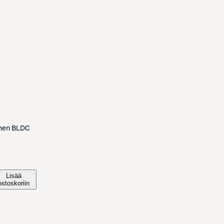
inen BLDC
Lisää
ostoskoriin