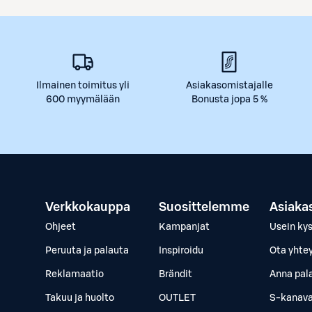
Ilmainen toimitus yli
Asiakasomistajalle
600 myymälään
Bonusta jopa 5 %
Verkkokauppa
Suosittelemme
Asiaka
Ohjeet
Kampanjat
Usein ky
Peruuta ja palauta
Inspiroidu
Ota yhte
Reklamaatio
Brändit
Anna pal
Takuu ja huolto
OUTLET
S-kanava