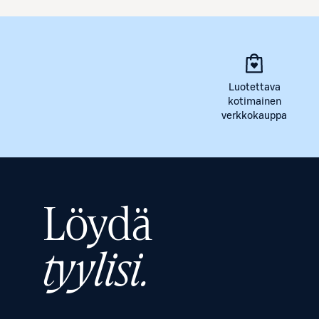
Luotettava
kotimainen
verkkokauppa
Löydä
tyylisi.