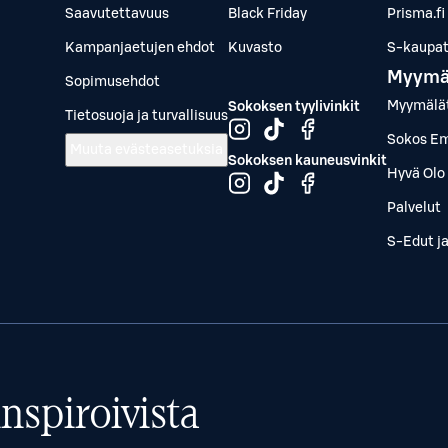
Saavutettavuus
Black Friday
Prisma.fi
Kampanjaetujen ehdot
Kuvasto
S-kaupat.
Myymä
Sopimusehdot
Myymälä
Sokoksen tyylivinkit
Tietosuoja ja turvallisuus
Sokos Em
Muuta evästeasetuksia
Sokoksen kauneusvinkit
Hyvä Olo 
Palvelut
S-Edut j
nspiroivista