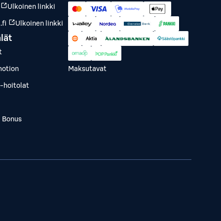
Ulkoinen linkki
fi
Ulkoinen linkki
lät
t
otion
Maksutavat
-hoitolat
a Bonus