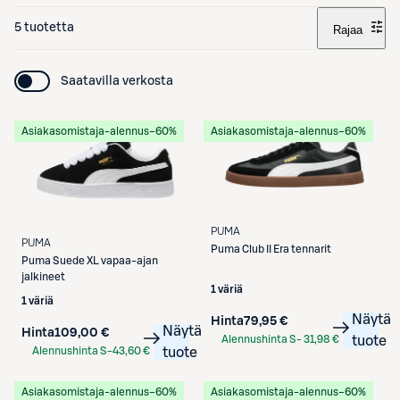
5 tuotetta
Rajaa
Saatavilla verkosta
Asiakasomistaja-alennus
−60%
Asiakasomistaja-alennus
−60%
PUMA
PUMA
Puma
Club II Era tennarit
Puma
Suede XL vapaa-ajan
jalkineet
1 väriä
1 väriä
Näytä
Hinta
79,95 €
Näytä
Hinta
109,00 €
Alennushinta S-
31,98 €
tuote
Alennushinta S-
43,60 €
tuote
Etukortilla
Etukortilla
Asiakasomistaja-alennus
−60%
Asiakasomistaja-alennus
−60%