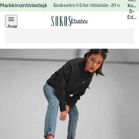
Kuukauden S-Edut vähintään –20 %
Markkinointiviestejä
kuuk
S-
Edui
Etusivu
Avaa
valikko