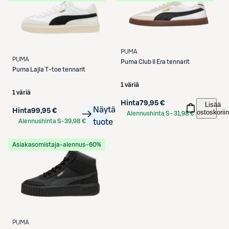
PUMA
PUMA
Puma
Club II Era tennarit
Puma
Lajla T-toe tennarit
1 väriä
1 väriä
Hinta
79,95 €
Lisää
Näytä
Hinta
99,95 €
ostoskoriin
Alennushinta S-
31,98 €
Alennushinta S-
39,98 €
tuote
Etukortilla
Etukortilla
Asiakasomistaja-alennus
−60%
PUMA