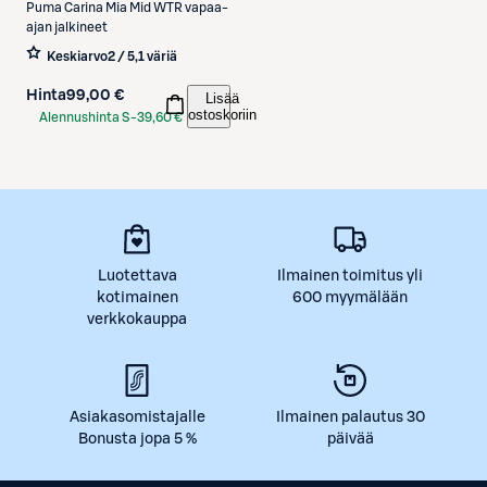
Puma
Carina Mia Mid WTR vapaa-
ajan jalkineet
Keskiarvo
2 / 5
,
1 väriä
Hinta
99,00 €
Lisää
ostoskoriin
Alennushinta S-
39,60 €
Etukortilla
Luotettava
Ilmainen toimitus yli
kotimainen
600 myymälään
verkkokauppa
Asiakasomistajalle
Ilmainen palautus 30
Bonusta jopa 5 %
päivää