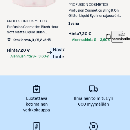
PROFUSION COSMETICS
Profusion Cosmetics
Bling It On
Glitter Liquid Eyeliner rajausväri
2,5 ml
PROFUSION COSMETICS
1 väriä
Profusion Cosmetics
Blush Hour
Soft Matte Liquid Blush
Hinta
7,20 €
Lisää
nestemäinen poskipuna 6 ml
ostoskoriin
Alennushinta S-
3,60 €
Keskiarvo
4,3 / 5
,
2 väriä
Etukortilla
Näytä
Hinta
7,20 €
Alennushinta S-
3,60 €
tuote
Etukortilla
Luotettava
Ilmainen toimitus yli
kotimainen
600 myymälään
verkkokauppa