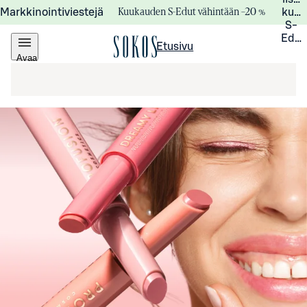
Kuukauden S-Edut vähintään –20 %
Markkinointiviestejä
kuuk
S-
Edui
Etusivu
Avaa
valikko