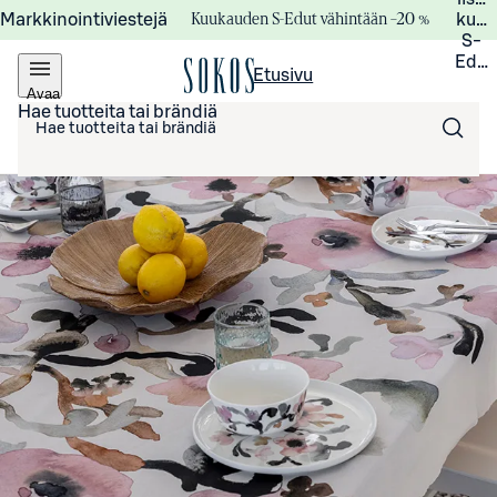
Kuukauden S-Edut vähintään –20 %
Markkinointiviestejä
kuuk
S-
Edui
Etusivu
Avaa
valikko
Hae tuotteita tai brändiä