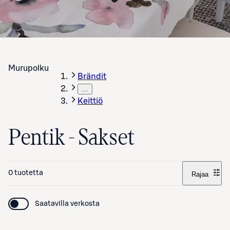
Murupolku
Brändit
…
Keittiö
Pentik - Sakset
0 tuotetta
Rajaa
Saatavilla verkosta