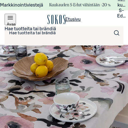
Kuukauden S-Edut vähintään –20 %
Markkinointiviestejä
kuuk
S-
Edui
Etusivu
Avaa
valikko
Hae tuotteita tai brändiä