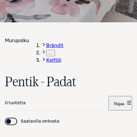
Murupolku
Brändit
…
Keittiö
Pentik - Padat
0 tuotetta
Rajaa
Saatavilla verkosta