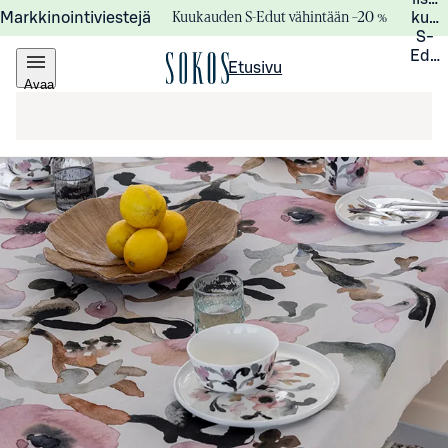
Kuukauden S-Edut vähintään –20 %
Markkinointiviestejä
kuuk
S-
Edui
Etusivu
Avaa
valikko