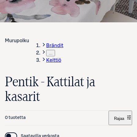
Murupolku
Brändit
…
Keittiö
Pentik - Kattilat ja
kasarit
0 tuotetta
Rajaa
Saatavilla verkosta