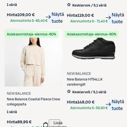
1 väriä
Keskiarvo
4 / 5
,
1 väriä
Näytä
Näytä
Hinta
109,00 €
Hinta
119,00 €
Alennushinta S-
65,40 €
tuote
Alennushinta S-
71,40 €
tuote
Etukortilla
Etukortilla
Asiakasomistaja-alennus
−60%
Asiakasomistaja-alennus
−60%
NEW BALANCE
New Balance
H754LLK
varsikengät
Keskiarvo
5 / 5
,
1 väriä
NEW BALANCE
New Balance
Coastal Fleece Crew
Näytä
Hinta
149,00 €
collegepaita
Alennushinta S-
59,60 €
tuote
1 väriä
Etukortilla
Hinta
89,95 €
Lisää