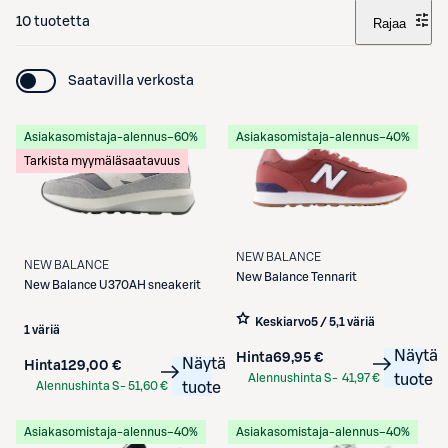
10 tuotetta
Rajaa
Saatavilla verkosta
Asiakasomistaja-alennus
−60%
Asiakasomistaja-alennus
−40%
Tarkista myymäläsaatavuus
NEW BALANCE
NEW BALANCE
New Balance
Tennarit
New Balance
U370AH sneakerit
Keskiarvo
5 / 5
,
1 väriä
1 väriä
Näytä
Hinta
69,95 €
Näytä
Hinta
129,00 €
Alennushinta S-
41,97 €
tuote
Alennushinta S-
51,60 €
tuote
Etukortilla
Etukortilla
Asiakasomistaja-alennus
−40%
Asiakasomistaja-alennus
−40%