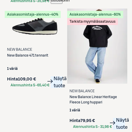
ostoskoriin
Alennushinta S-
35,98 €
Etukortilla
Asiakasomistaja-alennus
−40%
Asiakasomistaja-alennus
−60%
Tarkista myymäläsaatavuus
NEW BALANCE
New Balance
471 tennarit
1 väriä
Näytä
Hinta
109,00 €
Alennushinta S-
65,40 €
tuote
Etukortilla
NEW BALANCE
New Balance
Linear Heritage
Fleece Long huppari
1 väriä
Näytä
Hinta
79,95 €
Alennushinta S-
31,98 €
tuote