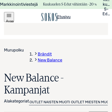
Kuukauden S-Edut vähintään –20 %
Markkinointiviestejä
kuuk
S-
Edui
Etusivu
Avaa
valikko
Murupolku
Brändit
New Balance
New Balance -
Kampanjat
Alakategoriat
OUTLET NAISTEN MUOTI
OUTLET MIESTEN MUOTI