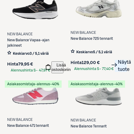
NEW BALANCE
NEW BALANCE
New Balance
725 tennarit
New Balance
Vapaa-ajan
jalkineet
Keskiarvo
5 / 5
,
1 väriä
Keskiarvo
3 / 5
,
1 väriä
Näytä
Hinta
129,00 €
Hinta
79,95 €
Lisää
Alennushinta S-
77,40 €
tuote
ostoskoriin
Alennushinta S-
47,97 €
Etukortilla
Etukortilla
Asiakasomistaja-alennus
−40%
Asiakasomistaja-alennus
−40%
NEW BALANCE
NEW BALANCE
New Balance
471 tennarit
New Balance
Tennarit