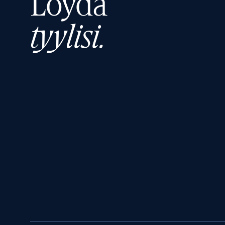
Löydä
tyylisi.