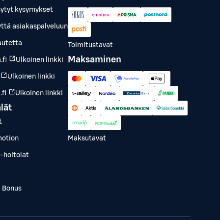
sytyt kysymykset
yttä asiakaspalveluun
autetta
Toimitustavat
Maksaminen
.fi
Ulkoinen linkki
Ulkoinen linkki
fi
Ulkoinen linkki
lät
t
otion
Maksutavat
-hoitolat
a Bonus