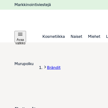
Markkinointiviestejä
Kosmetiikka
Naiset
Miehet
Avaa
valikko
Murupolku
Brändit