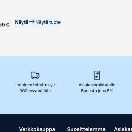
Näytä
Näytä tuote
55 €
Ilmainen toimitus yli
Asiakasomistajalle
600 myymälään
Bonusta jopa 5 %
Verkkokauppa
Suosittelemme
Asiaka