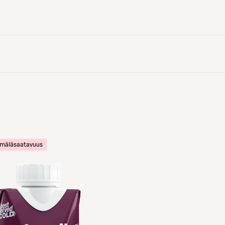
ymäläsaatavuus