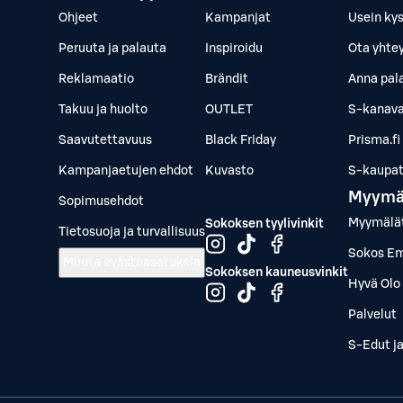
Ohjeet
Kampanjat
Usein ky
Peruuta ja palauta
Inspiroidu
Ota yhte
Reklamaatio
Brändit
Anna pal
Takuu ja huolto
OUTLET
S-kanava
Saavutettavuus
Black Friday
Prisma.fi
Kampanjaetujen ehdot
Kuvasto
S-kaupat.
Myymä
Sopimusehdot
Myymälä
Sokoksen tyylivinkit
Tietosuoja ja turvallisuus
Sokos Em
Muuta evästeasetuksia
Sokoksen kauneusvinkit
Hyvä Olo 
Palvelut
S-Edut j