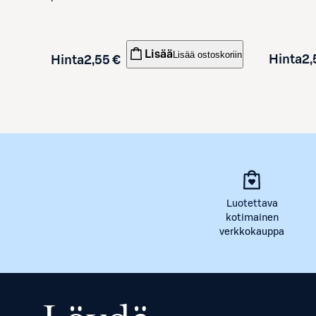
Lisää
Lisää ostoskoriin
Hinta
2,
Hinta
2,55 €
Luotettava
kotimainen
verkkokauppa