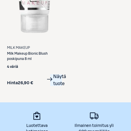
MILK MAKEUP
Milk Makeup
Bionic Blush
poskipuna 8 ml
4 väriä
Näytä
Hinta
26,90 €
tuote
Luotettava
Ilmainen toimitus yli