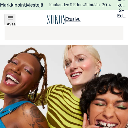
Kuukauden S-Edut vähintään –20 %
Markkinointiviestejä
kuuk
S-
Edui
Etusivu
Avaa
valikko