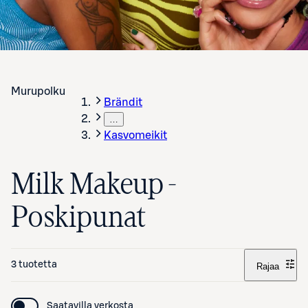
Murupolku
Brändit
…
Kasvomeikit
Milk Makeup -
Poskipunat
3 tuotetta
Rajaa
Saatavilla verkosta