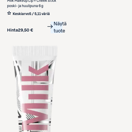
Milk Makeup
Lip + Cheek Stick
poski- ja huulipuna 6 g
Keskiarvo
5 / 5
,
11 väriä
Näytä
Hinta
29,50 €
tuote