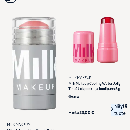
MILK MAKEUP
Milk Makeup
Cooling Water Jelly
Tint Stick poski- ja huulipuna 5 g
6 väriä
Näytä
Hinta
33,00 €
tuote
MILK MAKEUP