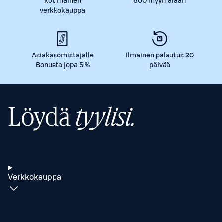
kotimainen
600 myymälään
verkkokauppa
Asiakasomistajalle
Ilmainen palautus 30
Bonusta jopa 5 %
päivää
Löydä
tyylisi.
Verkkokauppa