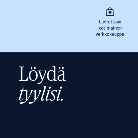
Luotettava
kotimainen
verkkokauppa
Löydä
tyylisi.