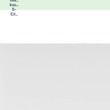
lisää
Lisätietoja
kuukauden
S-
Eduista