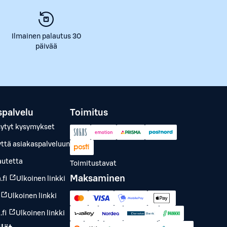
Ilmainen palautus 30
päivää
spalvelu
Toimitus
sytyt kysymykset
yttä asiakaspalveluun
autetta
Toimitustavat
Maksaminen
.fi
Ulkoinen linkki
Ulkoinen linkki
fi
Ulkoinen linkki