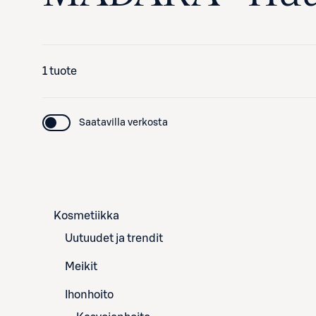
1 tuote
Saatavilla verkosta
Kosmetiikka
Uutuudet ja trendit
Meikit
Ihonhoito