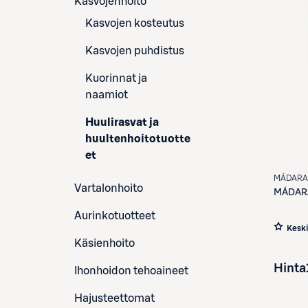
Kasvojenhoito
Kasvojen kosteutus
Kasvojen puhdistus
Kuorinnat ja
naamiot
Huulirasvat ja
huultenhoitotuotte
et
MÁDARA
Vartalonhoito
MÁDAR
Aurinkotuotteet
Kesk
Käsienhoito
Hinta
Ihonhoidon tehoaineet
Hajusteettomat