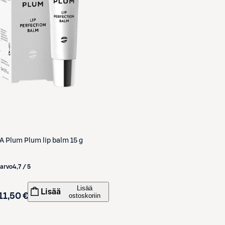
A
Plum Plum lip balm 15 g
iarvo
4,7 / 5
Lisää
Lisää
11,50 €
ostoskoriin