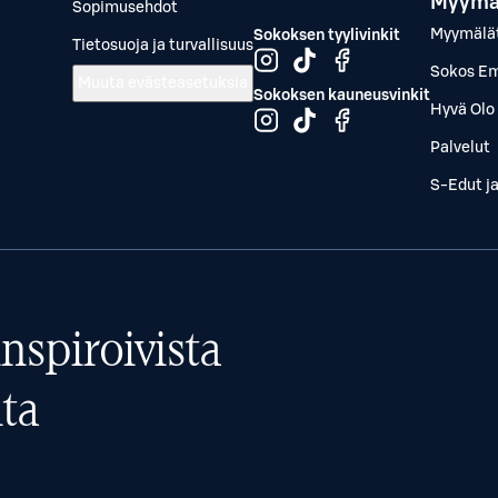
Myymä
Sopimusehdot
Myymälä
Sokoksen tyylivinkit
Tietosuoja ja turvallisuus
Sokos Em
Muuta evästeasetuksia
Sokoksen kauneusvinkit
Hyvä Olo 
Palvelut
S-Edut j
nspiroivista
ta