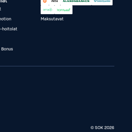
lät
t
otion
Maksutavat
-hoitolat
a Bonus
© SOK
2026