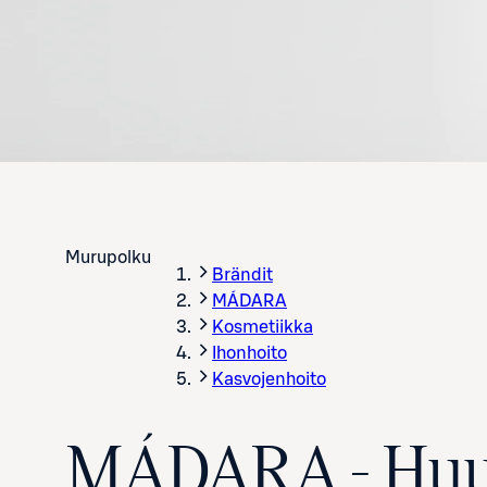
Murupolku
Brändit
MÁDARA
Kosmetiikka
Ihonhoito
Kasvojenhoito
MÁDARA - Huuli