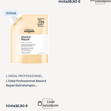
ostoskoriin
Hinta
39,90 €
Uutuus
L'ORÉAL PROFESSIONNEL
L'Oréal Professionnel
Absolut
Repair Gold shampoo
täyttöpakkaus 500ml
Lisää
ostoskoriin
Hinta
32,90 €