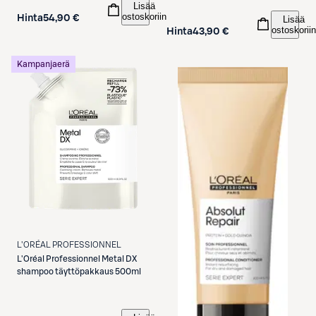
Lisää
ostoskoriin
Hinta
54,90 €
Lisää
ostoskoriin
Hinta
43,90 €
Kampanjaerä
L'ORÉAL PROFESSIONNEL
L'Oréal Professionnel
Metal DX
shampoo täyttöpakkaus 500ml