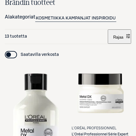
Brändin tuotteet
Alakategoriat
KOSMETIIKKA
KAMPANJAT
INSPIROIDU
13 tuotetta
Rajaa
Saatavilla verkosta
L'ORÉAL PROFESSIONNEL
L'Oréal Professionnel
Série Expert