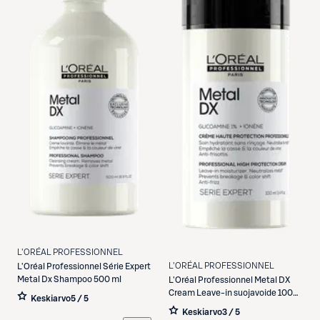
L'ORÉAL PROFESSIONNEL
L'ORÉAL PROFESSIONNEL
L'Oréal Professionnel
Série Expert
Metal Dx Shampoo 500 ml
L'Oréal Professionnel
Metal DX
Cream Leave-in suojavoide 100
Keskiarvo
5 / 5
ml
Keskiarvo
3 / 5