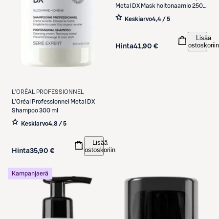
Metal DX Mask hoitonaamio 250
ml
Keskiarvo
4,4 / 5
Lisää
ostoskoriin
Hinta
41,90 €
L'ORÉAL PROFESSIONNEL
L'Oréal Professionnel
Metal DX
Shampoo 300 ml
Keskiarvo
4,8 / 5
Lisää
ostoskoriin
Hinta
35,90 €
Kampanjaerä