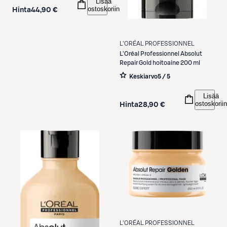
Lisää
ostoskoriin
Hinta
44,90 €
L'ORÉAL PROFESSIONNEL
L'Oréal Professionnel
Absolut
Repair Gold hoitoaine 200 ml
Keskiarvo
5 / 5
Lisää
ostoskoriin
Hinta
28,90 €
L'ORÉAL PROFESSIONNEL