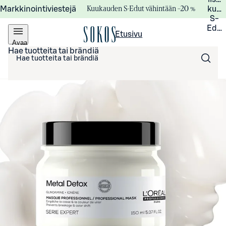
Kuukauden S-Edut vähintään –20 %
Markkinointiviestejä
kuuk
S-
Edui
Etusivu
Avaa
valikko
Hae tuotteita tai brändiä