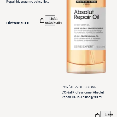
Repair hiusnaamio paksuille
hiuksille 200 ml
Lisää
ostoskoriin
Hinta
38,90 €
L'ORÉAL PROFESSIONNEL
L'Oréal Professionnel
Absolut
Repair 10-in-1 hiusöljy 90 ml
Lisää