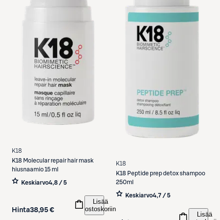
K18
K18
Molecular repair hair mask
K18
hiusnaamio 15 ml
K18
Peptide prep detox shampoo
250ml
Keskiarvo
4,8 / 5
Keskiarvo
4,7 / 5
Lisää
ostoskoriin
Hinta
38,95 €
Lisää