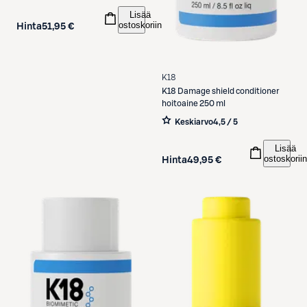
Lisää
ostoskoriin
Hinta
51,95 €
K18
K18
Damage shield conditioner
hoitoaine 250 ml
Keskiarvo
4,5 / 5
Lisää
ostoskoriin
Hinta
49,95 €