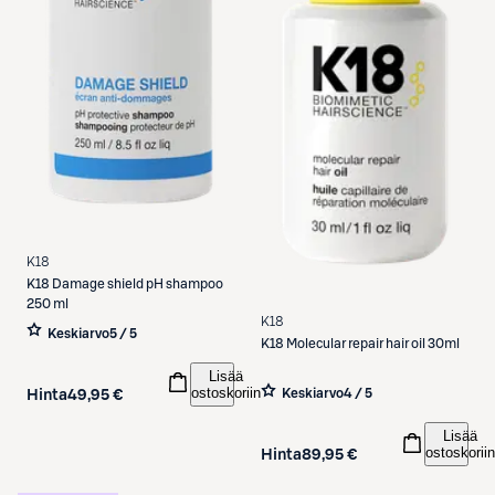
K18
K18
Damage shield pH shampoo
250 ml
K18
Keskiarvo
5 / 5
K18
Molecular repair hair oil 30ml
Lisää
ostoskoriin
Keskiarvo
4 / 5
Hinta
49,95 €
Lisää
ostoskoriin
Hinta
89,95 €