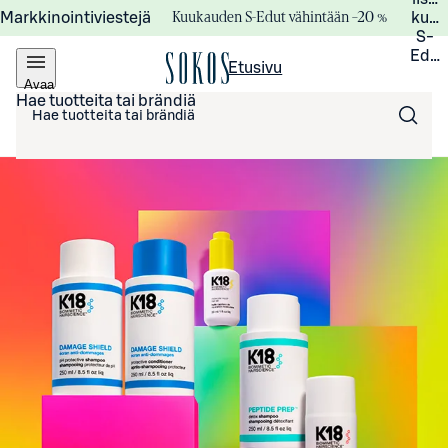
Kuukauden S-Edut vähintään –20 %
Markkinointiviestejä
kuuk
S-
Edui
Etusivu
Avaa
valikko
Hae tuotteita tai brändiä