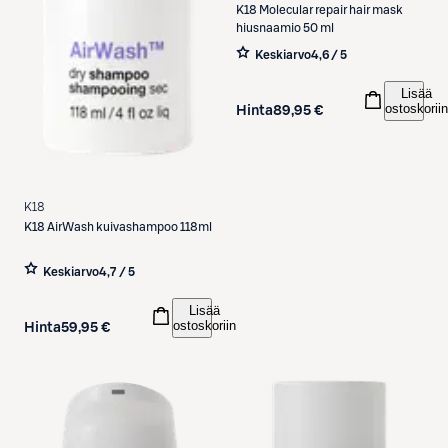
K18
Molecular repair hair mask
hiusnaamio 50 ml
Keskiarvo
4,6 / 5
Lisää
ostoskoriin
Hinta
89,95 €
K18
K18
AirWash kuivashampoo 118ml
Keskiarvo
4,7 / 5
Lisää
ostoskoriin
Hinta
59,95 €