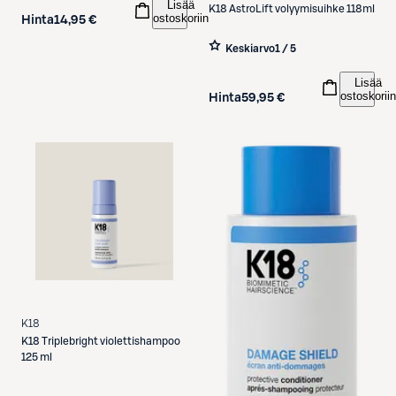
Lisää
K18
AstroLift volyymisuihke 118ml
ostoskoriin
Hinta
14,95 €
Keskiarvo
1 / 5
Lisää
ostoskoriin
Hinta
59,95 €
K18
K18
Triplebright violettishampoo
125 ml