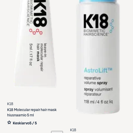
K18
K18
Molecular repair hair mask
hiusnaamio 5 ml
Keskiarvo
5 / 5
K18