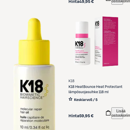
ostoskoriin
Hinta
49,95 €
K18
K18
HeatBounce Heat Protectant
lämpösuojasuihke 118 ml
Keskiarvo
5 / 5
Lisää
ostoskoriin
Hinta
59,95 €