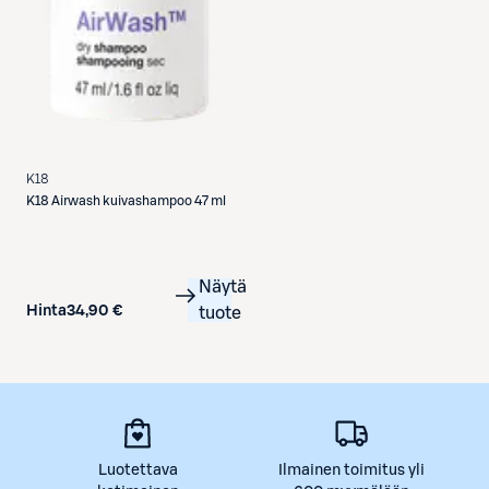
K18
K18
Airwash kuivashampoo 47 ml
Näytä
Hinta
34,90 €
tuote
Luotettava
Ilmainen toimitus yli