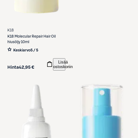
K18
K18
Molecular Repair Hair Oil
hiusöljy 10ml
Keskiarvo
5 / 5
Lisää
ostoskoriin
Hinta
42,95 €